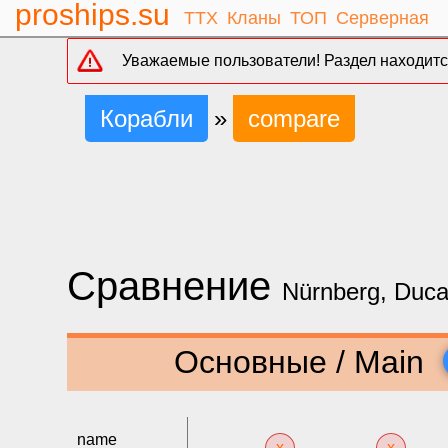
proships.su
ТТХ
Кланы
ТОП
Серверная
Уважаемые пользователи! Раздел находится
Корабли
»
compare
Сравнение
Nürnberg, Duca
Основные / Main
name
x
x