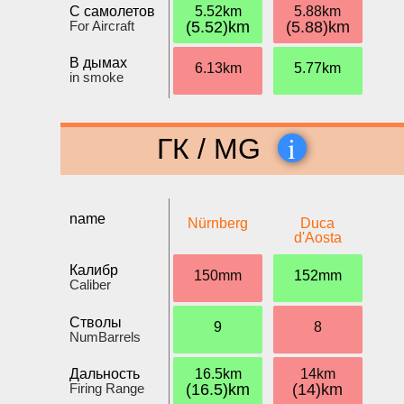
С самолетов
5.52km
5.88km
For Aircraft
(5.52)km
(5.88)km
В дымах
6.13km
5.77km
in smoke
i
ГК / MG
name
Nürnberg
Duca
d'Aosta
Калибр
150mm
152mm
Caliber
Стволы
9
8
NumBarrels
Дальность
16.5km
14km
Firing Range
(16.5)km
(14)km