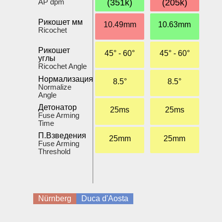
AP dpm
(351k)
(205k)
Рикошет мм
10.49mm
10.63mm
Ricochet
Рикошет
45° - 60°
45° - 60°
углы
Ricochet Angle
Нормализация
8.5°
8.5°
Normalize
Angle
Детонатор
25ms
25ms
Fuse Arming
Time
П.Взведения
25mm
25mm
Fuse Arming
Threshold
Nürnberg
Duca d'Aosta