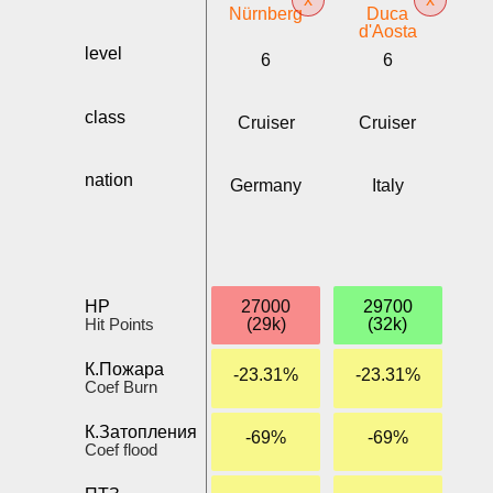
Nürnberg
Duca
d'Aosta
level
6
6
class
Cruiser
Cruiser
nation
Germany
Italy
HP
27000
29700
Hit Points
(29k)
(32k)
К.Пожара
-23.31%
-23.31%
Coef Burn
К.Затопления
-69%
-69%
Coef flood