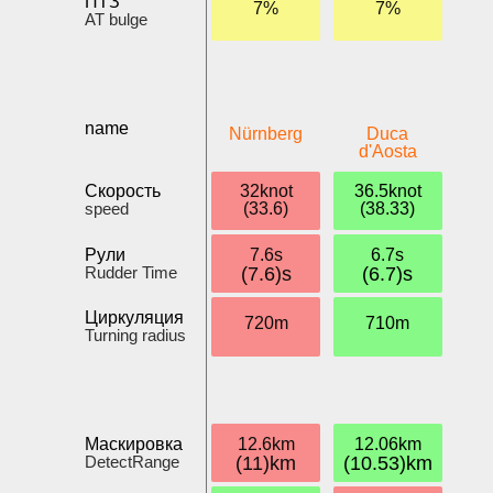
ПТЗ
7%
7%
AT bulge
name
Nürnberg
Duca
d'Aosta
Скорость
32knot
36.5knot
speed
(33.6)
(38.33)
Рули
7.6s
6.7s
Rudder Time
(7.6)s
(6.7)s
Циркуляция
720m
710m
Turning radius
Маскировка
12.6km
12.06km
DetectRange
(11)km
(10.53)km