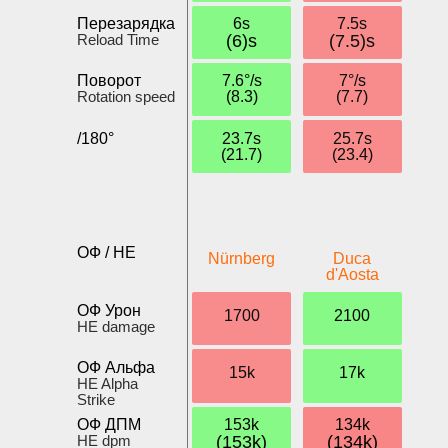
Перезарядка
6s
7.5s
Reload Time
(6)s
(7.5)s
Поворот
7.6°/s
7°/s
Rotation speed
(8.3)
(7.7)
/180°
23.7s
25.7s
(21.7)
(23.4)
ОФ / HE
Nürnberg
Duca
d'Aosta
ОФ Урон
1700
2100
HE damage
ОФ Альфа
15k
17k
HE Alpha
Strike
ОФ ДПМ
153k
134k
HE dpm
(153k)
(134k)