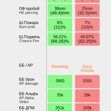
ОФ пробой
38mm
25mm
HE piercing
(49.4)mm
(32.5)mm
Ш.Пожара
8%
7%
Burn prob
(11)%
(10)%
Ш.Поджечь
56.21%
40.07%
Chance Fire
(68.26)%
(52.25)%
ББ / AP
Nürnberg
Duca
d'Aosta
ББ Урон
3900
3200
AP damage
ББ Альфа
35k
26k
AP Alpha
Strike
ББ ДПМ
351k
205k