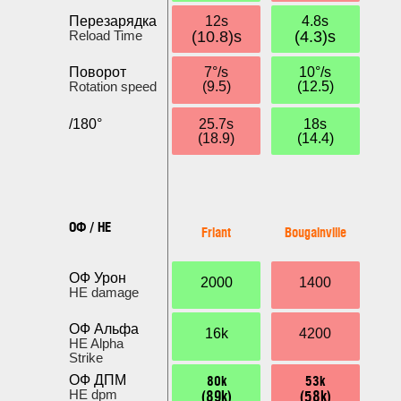
Перезарядка
12s
4.8s
Reload Time
(10.8)s
(4.3)s
Поворот
7°/s
10°/s
Rotation speed
(9.5)
(12.5)
/180°
25.7s
18s
(18.9)
(14.4)
ОФ / HE
Friant
Bougainville
ОФ Урон
2000
1400
HE damage
ОФ Альфа
16k
4200
HE Alpha
Strike
80k
53k
ОФ ДПМ
(89k)
(58k)
HE dpm