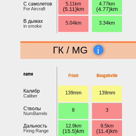
С самолетов
5.11km
4.77km
For Aircraft
(5.11)km
(4.77)km
В дымах
5.04km
3.34km
in smoke
i
ГК / MG
name
Friant
Bougainville
Калибр
139mm
139mm
Caliber
Стволы
8
3
NumBarrels
Дальность
12.9km
9.5km
Firing Range
(15.5)km
(11.4)km