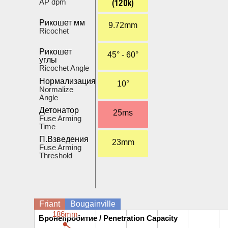
(120k)
AP dpm
Рикошет мм
9.72mm
Ricochet
Рикошет
45° - 60°
углы
Ricochet Angle
Нормализация
10°
Normalize
Angle
Детонатор
25ms
Fuse Arming
Time
П.Взведения
23mm
Fuse Arming
Threshold
Friant
Bougainville
186mm
186mm
Бронепробитие / Penetration Capacity
Бронепробитие / Penetration Capacity