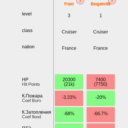
Friant
Bougainville
level
3
1
class
Cruiser
Cruiser
nation
France
France
HP
20300
7400
Hit Points
(21k)
(7750)
К.Пожара
-3.33%
-20%
Coef Burn
К.Затопления
-68%
-66.7%
Coef flood