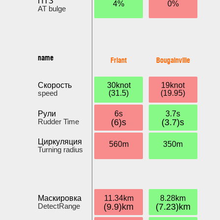
ПТЗ
4%
0%
AT bulge
name
Friant
Bougainville
Скорость
30knot
19knot
speed
(31.5)
(19.95)
Рули
6s
3.7s
Rudder Time
(6)s
(3.7)s
Циркуляция
560m
350m
Turning radius
Маскировка
11.34km
8.28km
DetectRange
(9.9)km
(7.23)km