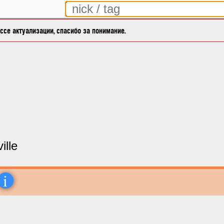
се актуализации, спасибо за понимание.
ille
i