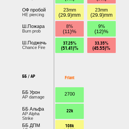
ОФ пробой
23mm
23mm
HE piercing
(29.9)mm
(29.9)mm
Ш.Пожара
8%
9%
Burn prob
(11)%
(12)%
37.25%
33.35%
Ш.Поджечь
(51.41)%
(45.55)%
Chance Fire
ББ / AP
Friant
ББ Урон
2700
AP damage
ББ Альфа
22k
AP Alpha
Strike
108k
ББ ДПМ