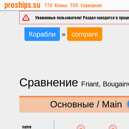
proships.su
ТТХ
Кланы
ТОП
Серверная
Уважаемые пользователи! Раздел находится в процес
Корабли
»
compare
Сравнение
Friant, Bougainv
Основные / Main
name
x
x