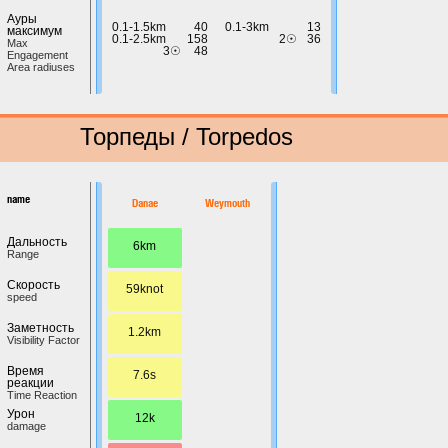
Ауры
0.1-1.5km
40
0.1-3km
13
максимум
0.1-2.5km
158
2☉
36
Max
3☉
48
Engagement
Area radiuses
Торпеды / Torpedos
name
Danae
Weymouth
Дальность
6km
Range
Скорость
59knot
speed
Заметность
1.2km
Visibility Factor
Время
7.6s
реакции
Time Reaction
Урон
12k
damage