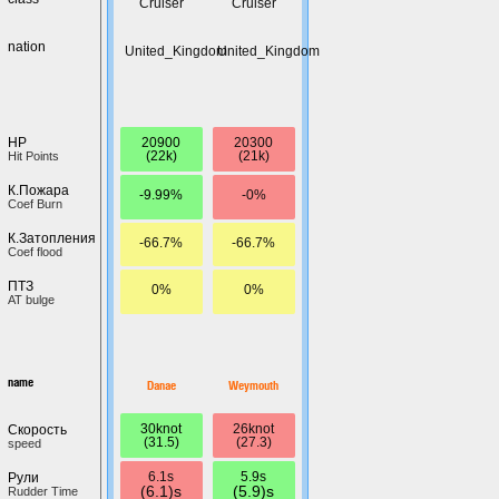
Cruiser
Cruiser
nation
United_Kingdom
United_Kingdom
20900
20300
HP
(22k)
(21k)
Hit Points
К.Пожара
-9.99%
-0%
Coef Burn
К.Затопления
-66.7%
-66.7%
Coef flood
ПТЗ
0%
0%
AT bulge
name
Danae
Weymouth
30knot
26knot
Скорость
(31.5)
(27.3)
speed
6.1s
5.9s
Рули
(6.1)s
(5.9)s
Rudder Time