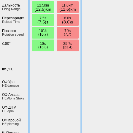
12.5km
11.6km
Дальность
(12.5)km
(11.6)km
Firing Range
7.5s
8.6s
Перезарядка
(7.5)s
(8.6)s
Reload Time
10°/s
7°/s
Поворот
(10.7)
(7.7)
Rotation speed
18s
25.7s
/180°
(16.8)
(23.4)
ОФ / HE
ОФ Урон
HE damage
ОФ Альфа
HE Alpha Strike
ОФ ДПМ
HE dpm
ОФ пробой
HE piercing
Ш.Пожара