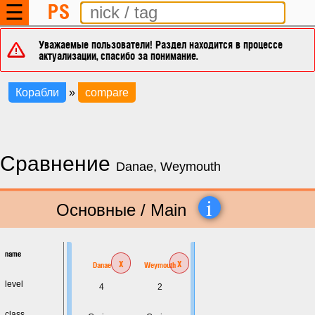
PS
☰
Уважаемые пользователи! Раздел находится в процессе
актуализации, спасибо за понимание.
Корабли
»
compare
Сравнение
Danae, Weymouth
i
Основные / Main
name
x
x
Danae
Weymouth
level
4
2
class