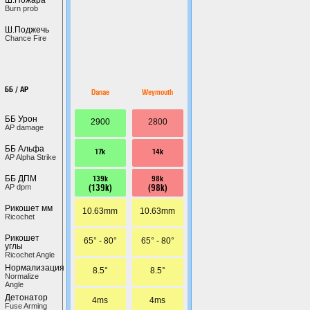
Burn prob
Ш.Поджечь
Chance Fire
ББ / AP
Danae
Weymouth
ББ Урон
2900
2800
AP damage
ББ Альфа
17k
14k
AP Alpha Strike
139k
98k
ББ ДПМ
(139k)
(98k)
AP dpm
Рикошет мм
10.63mm
10.63mm
Ricochet
Рикошет
65° - 80°
65° - 80°
углы
Ricochet Angle
Нормализация
8.5°
8.5°
Normalize
Angle
Детонатор
4ms
4ms
Fuse Arming