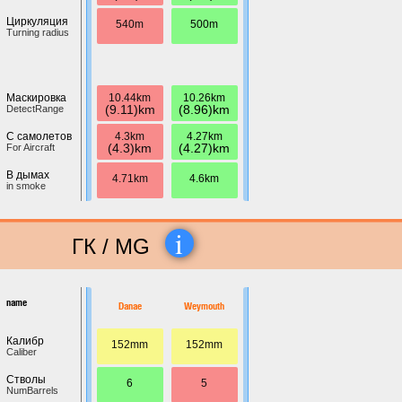
Циркуляция
540m
500m
Turning radius
10.44km
10.26km
Маскировка
(9.11)km
(8.96)km
DetectRange
4.3km
4.27km
С самолетов
(4.3)km
(4.27)km
For Aircraft
В дымах
4.71km
4.6km
in smoke
i
ГК / MG
name
Danae
Weymouth
Калибр
152mm
152mm
Caliber
Стволы
6
5
NumBarrels