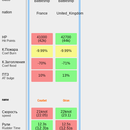
Battleship
Battleship
nation
France
United_Kingdom
41000
42700
HP
(42k)
(44k)
Hit Points
К.Пожара
-9.99%
-9.99%
Coef Burn
К.Затопления
-70%
-71%
Coef flood
ПТЗ
10%
13%
AT bulge
name
Courbet
Orion
21knot
22knot
Скорость
(22.05)
(23.1)
speed
12.3s
12.5s
Рули
(12.3)s
(12.5)s
Rudder Time