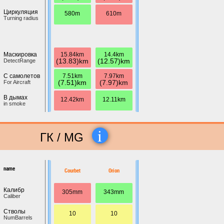
Циркуляция
580m
610m
Turning radius
15.84km
14.4km
Маскировка
(13.83)km
(12.57)km
DetectRange
7.51km
7.97km
С самолетов
(7.51)km
(7.97)km
For Aircraft
В дымах
12.42km
12.11km
in smoke
i
ГК / MG
name
Courbet
Orion
Калибр
305mm
343mm
Caliber
Стволы
10
10
NumBarrels