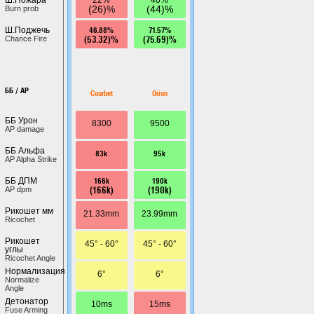
(26)%
(44)%
Burn prob
46.88%
71.57%
Ш.Поджечь
(53.32)%
(75.69)%
Chance Fire
ББ / AP
Courbet
Orion
ББ Урон
8300
9500
AP damage
ББ Альфа
83k
95k
AP Alpha Strike
166k
190k
ББ ДПМ
(166k)
(190k)
AP dpm
Рикошет мм
21.33mm
23.99mm
Ricochet
Рикошет
45° - 60°
45° - 60°
углы
Ricochet Angle
Нормализация
6°
6°
Normalize
Angle
Детонатор
10ms
15ms
Fuse Arming