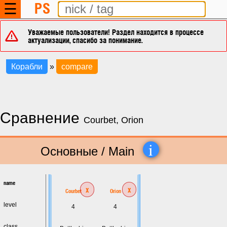
PS
☰
Уважаемые пользователи! Раздел находится в процессе
актуализации, спасибо за понимание.
Корабли
»
compare
Сравнение
Courbet, Orion
i
Основные / Main
name
x
x
Courbet
Orion
level
4
4
class