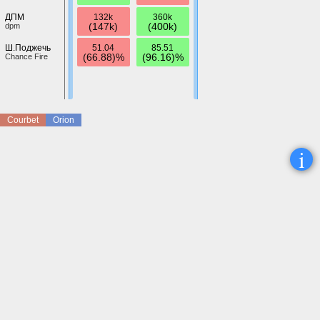
132k
360k
ДПМ
(147k)
(400k)
dpm
51.04
85.51
Ш.Поджечь
(66.88)%
(96.16)%
Chance Fire
Courbet
Orion
i