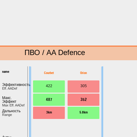
ПВО / AA Defence
name
Courbet
Orion
Эффективность
422
305
Eff. AADef
Макс.
487
352
Эффект
Max Eff. AADef
Дальность
3km
5.8km
Range