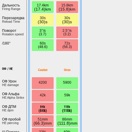
17.4km
15.8km
Дальность
(17.4)km
(15.8)km
Firing Range
30s
30s
Перезарядка
(30)s
(30)s
Reload Time
3°/s
2.5°/s
Поворот
(3.7)
(3.2)
Rotation speed
60s
72s
/180°
(48.6)
(56.3)
ОФ / HE
Courbet
Orion
ОФ Урон
4200
5900
HE damage
ОФ Альфа
42k
59k
HE Alpha Strike
84k
118k
ОФ ДПМ
(84k)
(118k)
HE dpm
51mm
86mm
ОФ пробой
(66.3)mm
(111.8)mm
HE piercing
22%
40%
Ш.Пожара