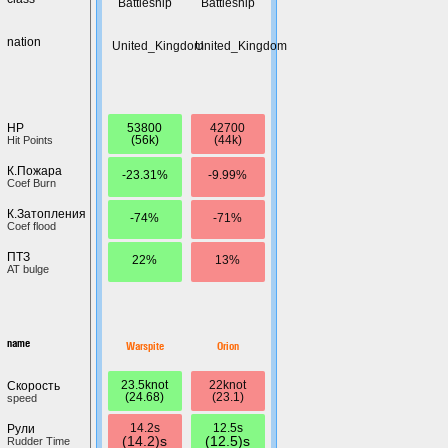
Battleship
Battleship
nation
United_Kingdom
United_Kingdom
53800
42700
HP
(56k)
(44k)
Hit Points
К.Пожара
-23.31%
-9.99%
Coef Burn
К.Затопления
-74%
-71%
Coef flood
ПТЗ
22%
13%
AT bulge
name
Warspite
Orion
23.5knot
22knot
Скорость
(24.68)
(23.1)
speed
14.2s
12.5s
Рули
(14.2)s
(12.5)s
Rudder Time