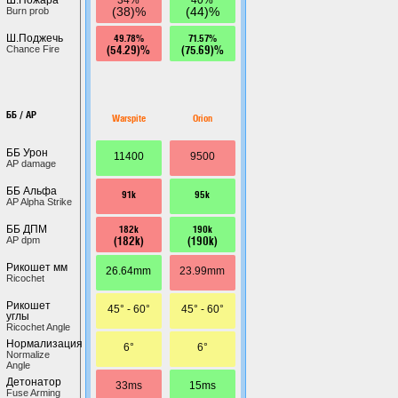
(38)%
(44)%
Burn prob
49.78%
71.57%
Ш.Поджечь
(54.29)%
(75.69)%
Chance Fire
ББ / AP
Warspite
Orion
ББ Урон
11400
9500
AP damage
ББ Альфа
91k
95k
AP Alpha Strike
182k
190k
ББ ДПМ
(182k)
(190k)
AP dpm
Рикошет мм
26.64mm
23.99mm
Ricochet
Рикошет
45° - 60°
45° - 60°
углы
Ricochet Angle
Нормализация
6°
6°
Normalize
Angle
Детонатор
33ms
15ms
Fuse Arming