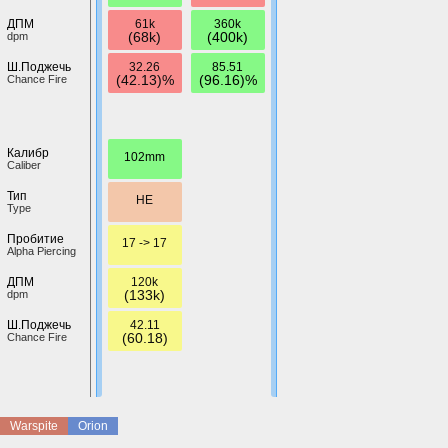
61k
360k
ДПМ
(68k)
(400k)
dpm
32.26
85.51
Ш.Поджечь
(42.13)%
(96.16)%
Chance Fire
Калибр
102mm
Caliber
Тип
HE
Type
Пробитие
17 -> 17
Alpha Piercing
120k
ДПМ
(133k)
dpm
42.11
Ш.Поджечь
(60.18)
Chance Fire
Warspite
Orion