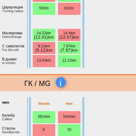
Циркуляция
550m
610m
Turning radius
14.22km
14.4km
Маскировка
(12.41)km
(12.57)km
DetectRange
9.12km
7.97km
С самолетов
(9.12)km
(7.97)km
For Aircraft
В дымах
13.03km
12.11km
in smoke
i
ГК / MG
name
Warspite
Orion
Калибр
381mm
343mm
Caliber
Стволы
8
10
NumBarrels