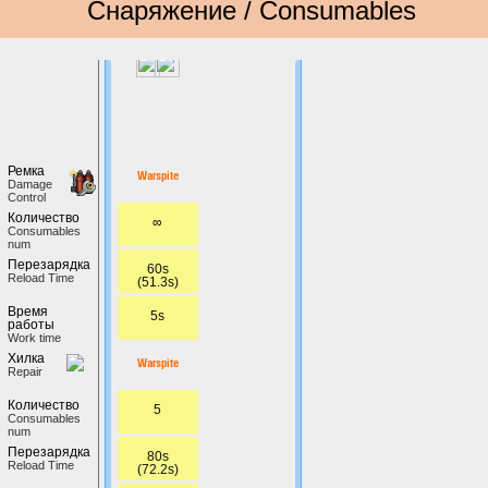
Снаряжение / Consumables
Ремка
Warspite
Damage
Control
Количество
∞
Сonsumables
num
Перезарядка
60s
Reload Time
(51.3s)
Время
5s
работы
Work time
Хилка
Warspite
Repair
Количество
5
Сonsumables
num
Перезарядка
80s
Reload Time
(72.2s)