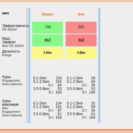
name
Warspite
Orion
Эффективность
738
305
Eff. AADef
Макс.
852
352
Эффект
Max Eff. AADef
Дальность
5.8km
5.8km
Range
Ауры
0.1-2km
116
0.1-1.5km
28
Engagement
0.1-2.5km
165
0.1-2.5km
60
Area radiuses
5☉
80
2☉
30
3.5-5.8km
53
3.5-5.8km
53
3☉
160
3☉
140
Ауры
0.1-2km
134
0.1-1.5km
32
максимум
0.1-2.5km
191
0.1-2.5km
69
Max
5☉
97
2☉
36
Engagement
3.5-5.8km
61
3.5-5.8km
61
Area radiuses
3☉
193
3☉
169