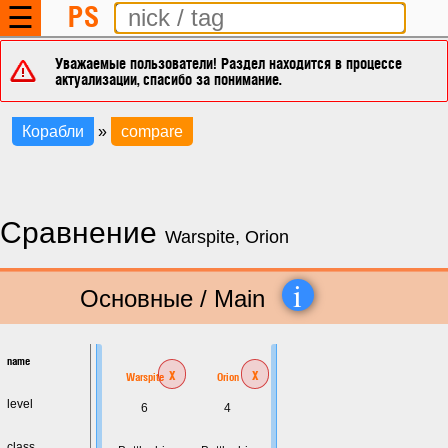
PS
☰
Уважаемые пользователи! Раздел находится в процессе
актуализации, спасибо за понимание.
Корабли
»
compare
Сравнение
Warspite, Orion
i
Основные / Main
name
x
x
Warspite
Orion
level
6
4
class