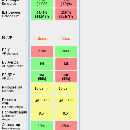
(11)%
(10)%
Burn prob
34.45%
27.04%
Ш.Поджечь
(44.51)%
(36.67)%
Chance Fire
ББ / AP
Диана
Albany
ББ Урон
2700
3000
AP damage
ББ Альфа
14k
12k
AP Alpha Strike
95k
90k
ББ ДПМ
(95k)
(90k)
AP dpm
Рикошет мм
10.63mm
10.63mm
Ricochet
Рикошет
45° - 60°
45° - 60°
углы
Ricochet Angle
Нормализация
8.5°
8.5°
Normalize
Angle
Детонатор
10ms
25ms
Fuse Arming