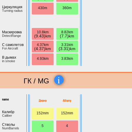
Циркуляция
430m
360m
Turning radius
10.8km
8.82km
Маскировка
(9.43)km
(7.7)km
DetectRange
4.37km
3.31km
С самолетов
(4.37)km
(3.31)km
For Aircraft
В дымах
4.93km
3.83km
in smoke
i
ГК / MG
name
Диана
Albany
Калибр
152mm
152mm
Caliber
Стволы
5
4
NumBarrels