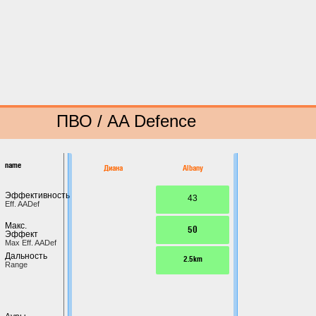
ПВО / AA Defence
name
Диана
Albany
Эффективность
43
Eff. AADef
Макс.
50
Эффект
Max Eff. AADef
Дальность
2.5km
Range