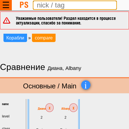
PS
☰
Уважаемые пользователи! Раздел находится в процессе
актуализации, спасибо за понимание.
Корабли
»
compare
Сравнение
Диана, Albany
i
Основные / Main
name
x
x
Диана
Albany
level
2
2
class