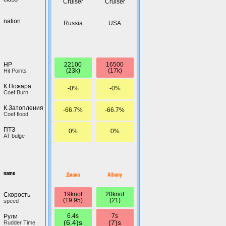
Cruiser
Cruiser
nation
Russia
USA
22100
16500
HP
(23k)
(17k)
Hit Points
К.Пожара
-0%
-0%
Coef Burn
К.Затопления
-66.7%
-66.7%
Coef flood
ПТЗ
0%
0%
AT bulge
name
Диана
Albany
19knot
20knot
Скорость
(19.95)
(21)
speed
6.4s
7s
Рули
(6.4)s
(7)s
Rudder Time