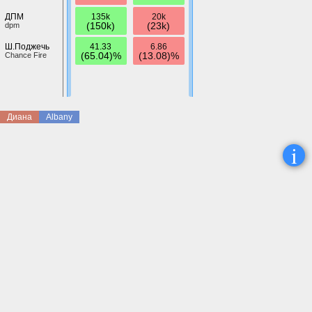
135k
20k
ДПМ
(150k)
(23k)
dpm
41.33
6.86
Ш.Поджечь
(65.04)%
(13.08)%
Chance Fire
Диана
Albany
i