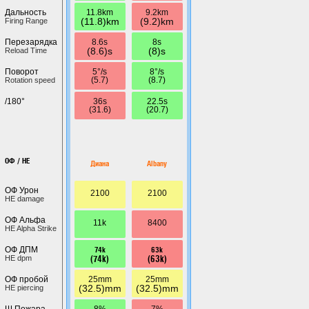
11.8km
9.2km
Дальность
(11.8)km
(9.2)km
Firing Range
8.6s
8s
Перезарядка
(8.6)s
(8)s
Reload Time
5°/s
8°/s
Поворот
(5.7)
(8.7)
Rotation speed
36s
22.5s
/180°
(31.6)
(20.7)
ОФ / HE
Диана
Albany
ОФ Урон
2100
2100
HE damage
ОФ Альфа
11k
8400
HE Alpha Strike
74k
63k
ОФ ДПМ
(74k)
(63k)
HE dpm
25mm
25mm
ОФ пробой
(32.5)mm
(32.5)mm
HE piercing
8%
7%
Ш.Пожара