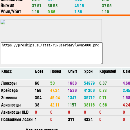
Выжил:
37.61
39.58
46.15
37.95
Убил/Убит
1.16
0.86
1.86
1.19
Класс
Боев
Побед
Опыт
Урон
Кораблей
Сам
Линкоры
60
50
1688
54979
0.87
4.6
Крейсера
169
47.34
1539
41309
0.73
2.4
Эсминцы
394
45.94
1347
35712
0.71
1.6
Авианосцы
38
42.11
1157
38116
0.66
4.24
Авианосцы OLD
0
0
0
0
0
0
Подводные лодки
1
0
311
4324
0
0
Клановая история