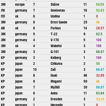
ЭМ
europe
7
Skåne
11
54.55
ЛК
germany
7
Gneisenau
19
52.63
ПЛ
uk
6
Undine
1
0
ЭМ
germany
6
Ernst Gaede
25
48
АВ
uk
6
Furious
14
28.57
ЭМ
germany
5
T-22
8
62.5
ЭМ
germany
4
V-170
5
100
ЭМ
uk
4
Wakeful
3
100
ЭМ
germany
3
G-101
3
66.67
КР
germany
3
Kolberg
1
100
КР
japan
2
Chikuma
2
50
КР
japan
10
Zaō
3
66.67
КР
japan
9
Ibuki
49
32.65
КР
japan
8
Mogami
50
46
КР
japan
7
Myōkō
30
66.67
КР
japan
6
Aoba
11
63.64
КР
germany
2
Dresden
3
33.33
КР
germany
1
Hermelin
1
0