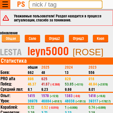
PS
☰
Уважаемые пользователи! Раздел находится в процессе
актуализации, спасибо за понимание.
обновление
Общая
Соло
Отряд2
Отряд3
Кооп
leyn5000
LESTA
[ROSE]
Статистика
общая
2025
2024
2023
Боев:
662
48
13
556
PRO alfa
896
625
828
918
Побед:
46.37
41.67
53.85
46.94
(-0.368)
(+0.15)
(+2.978)
Средний лвл:
8.1
9.23
9.69
8.01
Опыт:
1415
1579
1383
1418
(+12.8)
(-0.6)
(+16.6)
Урон:
38978
46884
48038
39317
(+618.1)
(+181.5)
(+1782.7)
Кораблей:
0.72
0.52
1
0.74
(-0.016)
(+0.006)
(+0.099)
Самолетов:
2.29
3.71
3.23
2.18