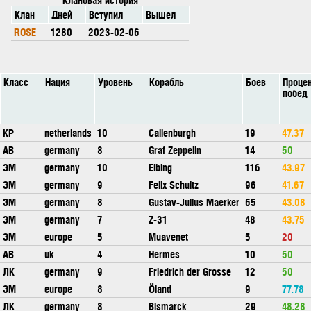
Клан
Дней
Вступил
Вышел
ROSE
1280
2023-02-06
Класс
Нация
Уровень
Корабль
Боев
Проце
побед
КР
netherlands
10
Callenburgh
19
47.37
АВ
germany
8
Graf Zeppelin
14
50
ЭМ
germany
10
Elbing
116
43.97
ЭМ
germany
9
Felix Schultz
96
41.67
ЭМ
germany
8
Gustav-Julius Maerker
65
43.08
ЭМ
germany
7
Z-31
48
43.75
ЭМ
europe
5
Muavenet
5
20
АВ
uk
4
Hermes
10
50
ЛК
germany
9
Friedrich der Grosse
12
50
ЭМ
europe
8
Öland
9
77.78
ЛК
germany
8
Bismarck
29
48.28