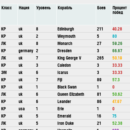
Класс
Нация
Уровень
Корабль
Боев
Процент
побед
КР
uk
8
Edinburgh
211
40.28
КР
uk
2
Weymouth
5
80
ЛК
uk
8
Monarch
27
59.26
КР
germany
2
Dresden
3
66.67
ЛК
uk
7
King George V
265
50.19
КР
uk
3
Caledon
3
33.33
ЭМ
uk
6
Icarus
3
33.33
КР
uk
7
Fiji
89
57.3
КР
uk
1
Black Swan
1
0
ЛК
uk
6
Queen Elizabeth
81
50.62
КР
uk
6
Leander
86
47.67
КР
usa
1
Erie
1
0
КР
uk
5
Emerald
16
75
ЛК
uk
5
Iron Duke
21
52.38