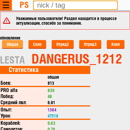
PS
☰
Уважаемые пользователи! Раздел находится в процессе
актуализации, спасибо за понимание.
обновление
Общая
Соло
Отряд2
Отряд3
Кооп
DANGERUS_1212
LESTA
Статистика
общая
Боев:
813
PRO alfa
930
Побед:
49
Средний лвл:
6.91
Опыт:
1364
Урон:
47519
Кораблей:
0.63
Самолетов:
0.78