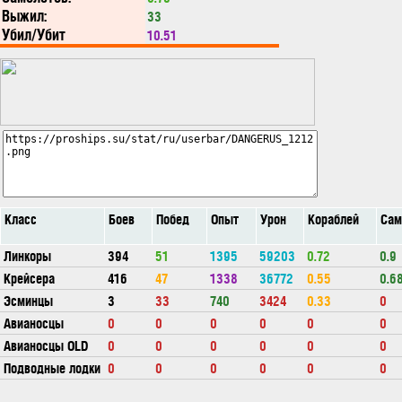
Выжил:
33
Убил/Убит
10.51
Класс
Боев
Побед
Опыт
Урон
Кораблей
Сам
Линкоры
394
51
1395
59203
0.72
0.9
Крейсера
416
47
1338
36772
0.55
0.6
Эсминцы
3
33
740
3424
0.33
0
Авианосцы
0
0
0
0
0
0
Авианосцы OLD
0
0
0
0
0
0
Подводные лодки
0
0
0
0
0
0