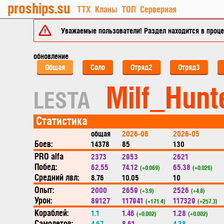
proships.su
ТТХ
Кланы
ТОП
Серверная
Уважаемые пользователи! Раздел находится в процес
обновление
Общая
Соло
Отряд2
Отряд3
Milf_Hunt
LESTA
Статистика
общая
2026-06
2026-05
Боев:
14378
85
130
PRO alfa
2373
2953
2621
Побед:
62.55
74.12
65.38
(+0.069)
(+0.026)
Средний лвл:
8.76
10.05
10
Опыт:
2000
2659
2526
(+3.9)
(+4.8)
Урон:
89127
117941
117329
(+171.4)
(+257.3)
Кораблей:
1.1
1.46
1.28
(+0.002)
(+0.002)
Самолетов:
4.67
8.61
4.38