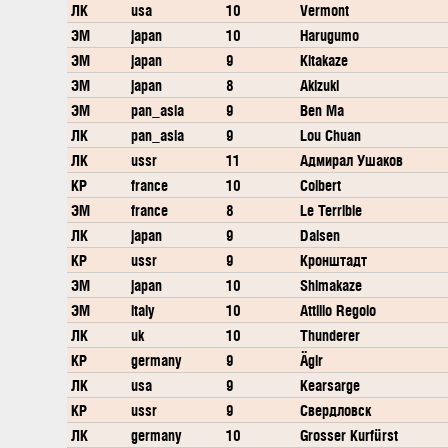
ЛК
usa
10
Vermont
ЭМ
japan
10
Harugumo
ЭМ
japan
9
Kitakaze
ЭМ
japan
8
Akizuki
ЭМ
pan_asia
9
Ben Ma
ЛК
pan_asia
9
Lou Chuan
ЛК
ussr
11
Адмирал Ушаков
КР
france
10
Colbert
ЭМ
france
8
Le Terrible
ЛК
japan
9
Daisen
КР
ussr
9
Кронштадт
ЭМ
japan
10
Shimakaze
ЭМ
italy
10
Attilio Regolo
ЛК
uk
10
Thunderer
КР
germany
9
Ägir
ЛК
usa
9
Kearsarge
КР
ussr
9
Свердловск
ЛК
germany
10
Grosser Kurfürst