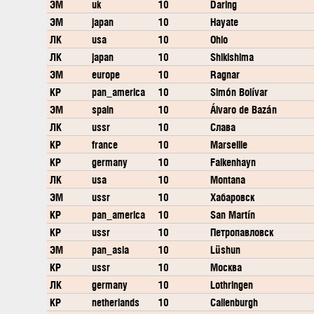
ЭМ
uk
10
Daring
ЭМ
japan
10
Hayate
ЛК
usa
10
Ohio
ЛК
japan
10
Shikishima
ЭМ
europe
10
Ragnar
КР
pan_america
10
Simón Bolívar
ЭМ
spain
10
Álvaro de Bazán
ЛК
ussr
10
Слава
КР
france
10
Marseille
КР
germany
10
Falkenhayn
ЛК
usa
10
Montana
ЭМ
ussr
10
Хабаровск
КР
pan_america
10
San Martín
КР
ussr
10
Петропавловск
ЭМ
pan_asia
10
Lüshun
КР
ussr
10
Москва
ЛК
germany
10
Lothringen
КР
netherlands
10
Callenburgh