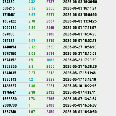
784330
4.32
2737
2026-06-03 16:30:50
606215
3.39
2803
2026-06-03 16:11:24
1715481
3.67
2671
2026-06-03 15:04:59
1607422
2.78
2664
2026-06-03 13:34:25
1069139
2.86
2446
2026-06-01 17:21:07
674600
4
3180
2026-06-01 16:34:20
681724
2.57
2815
2026-06-01 16:02:11
1440054
2.12
2580
2026-05-27 18:56:10
1670160
2.03
2614
2026-05-21 18:10:03
1574352
1.5
1663
2026-05-21 17:20:30
1852855
2.8
2850
2026-05-21 15:38:29
1344635
2.27
2812
2026-05-17 15:11:46
1886143
4.2
2927
2026-05-17 13:48:10
1428637
1.36
2231
2026-05-10 16:22:16
1176647
2.19
2432
2026-05-07 14:19:11
1663359
1.73
2765
2026-05-07 13:40:54
2000700
1
2483
2026-05-01 16:56:07
1364749
1.67
2459
2026-05-01 16:30:59