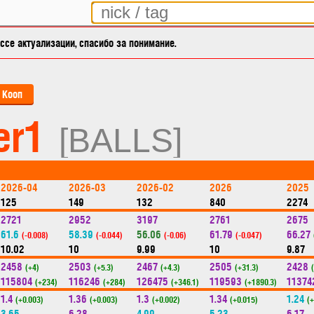
се актуализации, спасибо за понимание.
Кооп
er1
[BALLS]
2026-04
2026-03
2026-02
2026
2025
125
149
132
840
2274
2721
2952
3197
2761
2675
61.6
58.39
56.06
61.79
66.27
(-0.008)
(-0.044)
(-0.06)
(-0.047)
10.02
10
9.99
10
9.87
2458
2503
2467
2505
2428
(+4)
(+5.3)
(+4.3)
(+31.3)
115804
116246
126475
119593
11374
(+234)
(+284)
(+346.1)
(+1890.3)
1.4
1.36
1.3
1.34
1.24
(+0.003)
(+0.003)
(+0.002)
(+0.015)
(
3.65
6.28
4.99
5.23
6.17