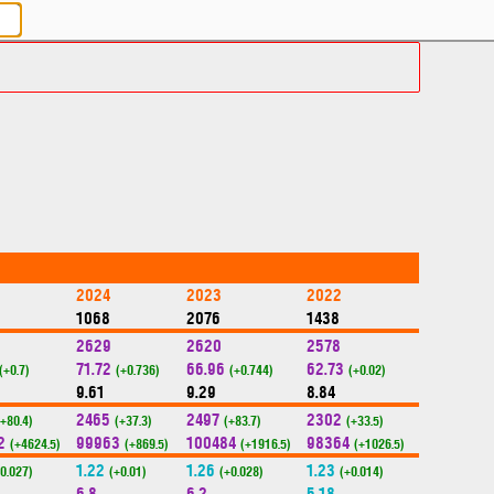
2024
2023
2022
1068
2076
1438
2629
2620
2578
71.72
66.96
62.73
(+0.7)
(+0.736)
(+0.744)
(+0.02)
9.61
9.29
8.84
2465
2497
2302
(+80.4)
(+37.3)
(+83.7)
(+33.5)
2
99963
100484
98364
(+4624.5)
(+869.5)
(+1916.5)
(+1026.5)
1.22
1.26
1.23
+0.027)
(+0.01)
(+0.028)
(+0.014)
6.8
6.2
5.18