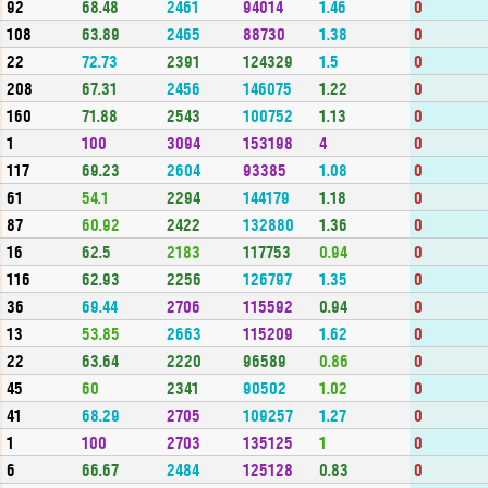
92
68.48
2461
94014
1.46
0
108
63.89
2465
88730
1.38
0
22
72.73
2391
124329
1.5
0
208
67.31
2456
146075
1.22
0
160
71.88
2543
100752
1.13
0
1
100
3094
153198
4
0
117
69.23
2604
93385
1.08
0
61
54.1
2294
144179
1.18
0
87
60.92
2422
132880
1.36
0
16
62.5
2183
117753
0.94
0
116
62.93
2256
126797
1.35
0
36
69.44
2706
115592
0.94
0
13
53.85
2663
115209
1.62
0
22
63.64
2220
96589
0.86
0
45
60
2341
90502
1.02
0
41
68.29
2705
109257
1.27
0
1
100
2703
135125
1
0
6
66.67
2484
125128
0.83
0