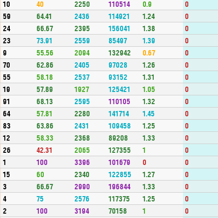
10
40
2250
110514
0.9
0
59
64.41
2436
114921
1.24
0
24
66.67
2395
156041
1.38
0
23
73.91
2559
85497
1.39
0
9
55.56
2094
132942
0.67
0
70
62.86
2405
97028
1.26
0
55
58.18
2537
93152
1.31
0
19
57.89
1927
125421
1.05
0
91
68.13
2595
110105
1.32
0
64
57.81
2280
141714
1.45
0
83
63.86
2431
109458
1.25
0
12
58.33
2368
89208
1.33
0
26
42.31
2065
127355
1
0
1
100
3396
101679
0
0
15
60
2340
122855
1.27
0
3
66.67
2990
196844
1.33
0
4
75
2576
117375
1.25
0
2
100
3194
70158
1
0