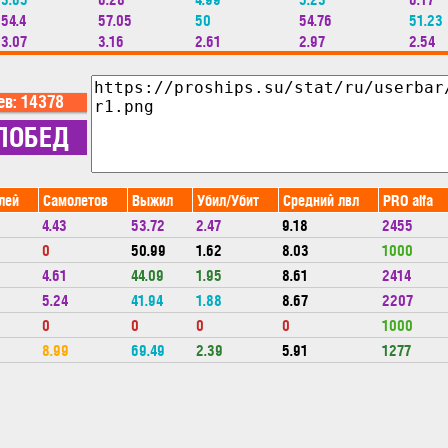
54.4
57.05
50
54.76
51.23
3.07
3.16
2.61
2.97
2.54
лей
Самолетов
Выжил
Убил/Убит
Средний лвл
PRO alfa
4.43
53.72
2.47
9.18
2455
0
50.99
1.62
8.03
1000
4.61
44.09
1.95
8.61
2414
5.24
41.94
1.88
8.67
2207
0
0
0
0
1000
8.99
69.49
2.39
5.91
1277