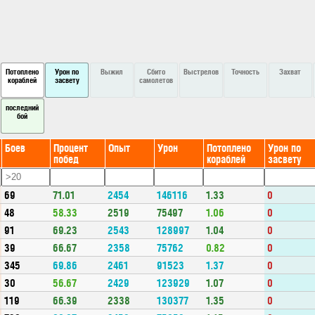
Потоплено
Урон по
Выжил
Сбито
Выстрелов
Точность
Захват
кораблей
засвету
самолетов
последний
бой
Боев
Процент
Опыт
Урон
Потоплено
Урон по
побед
кораблей
засвету
69
71.01
2454
146116
1.33
0
48
58.33
2519
75497
1.06
0
91
69.23
2543
128997
1.04
0
39
66.67
2358
75762
0.82
0
345
69.86
2461
91523
1.37
0
30
56.67
2429
123929
1.07
0
119
66.39
2338
130377
1.35
0