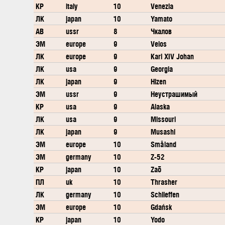
КР
italy
10
Venezia
ЛК
japan
10
Yamato
АВ
ussr
8
Чкалов
ЭМ
europe
9
Velos
ЛК
europe
9
Karl XIV Johan
ЛК
usa
9
Georgia
ЛК
japan
9
Hizen
ЭМ
ussr
9
Неустрашимый
КР
usa
9
Alaska
ЛК
usa
9
Missouri
ЛК
japan
9
Musashi
ЭМ
europe
10
Småland
ЭМ
germany
10
Z-52
КР
japan
10
Zaō
ПЛ
uk
10
Thrasher
ЛК
germany
10
Schlieffen
ЭМ
europe
10
Gdańsk
КР
japan
10
Yodo