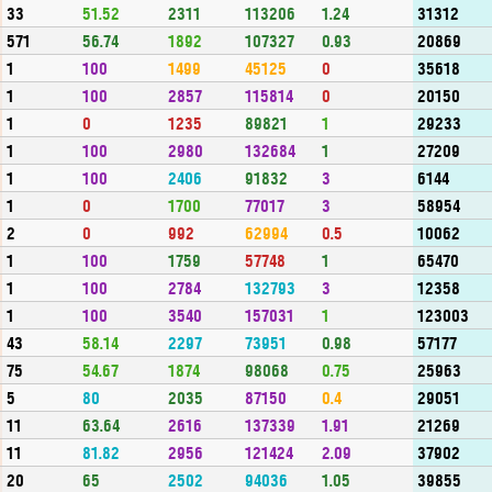
33
51.52
2311
113206
1.24
31312
571
56.74
1892
107327
0.93
20869
1
100
1499
45125
0
35618
1
100
2857
115814
0
20150
1
0
1235
89821
1
29233
1
100
2980
132684
1
27209
1
100
2406
91832
3
6144
1
0
1700
77017
3
58954
2
0
992
62994
0.5
10062
1
100
1759
57748
1
65470
1
100
2784
132793
3
12358
1
100
3540
157031
1
123003
43
58.14
2297
73951
0.98
57177
75
54.67
1874
98068
0.75
25963
5
80
2035
87150
0.4
29051
11
63.64
2616
137339
1.91
21269
11
81.82
2956
121424
2.09
37902
20
65
2502
94036
1.05
39855