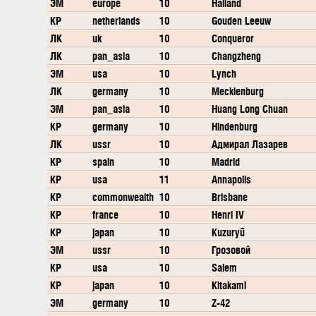
ЭМ
europe
10
Halland
КР
netherlands
10
Gouden Leeuw
ЛК
uk
10
Conqueror
ЛК
pan_asia
10
Changzheng
ЭМ
usa
10
Lynch
ЛК
germany
10
Mecklenburg
ЭМ
pan_asia
10
Huang Long Chuan
КР
germany
10
Hindenburg
ЛК
ussr
10
Адмирал Лазарев
КР
spain
10
Madrid
КР
usa
11
Annapolis
КР
commonwealth
10
Brisbane
КР
france
10
Henri IV
КР
japan
10
Kuzuryū
ЭМ
ussr
10
Грозовой
КР
usa
10
Salem
КР
japan
10
Kitakami
ЭМ
germany
10
Z-42