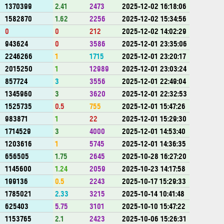
1370399
2.41
2473
2025-12-02 16:18:06
1582870
1.62
2256
2025-12-02 15:34:56
0
0
212
2025-12-02 14:02:29
943624
0
3586
2025-12-01 23:35:06
2246266
1
1715
2025-12-01 23:20:17
2015250
1
12989
2025-12-01 23:03:24
857724
3
3556
2025-12-01 22:49:04
1345960
3
3620
2025-12-01 22:32:53
1525735
0.5
755
2025-12-01 15:47:26
983871
1
22
2025-12-01 15:29:30
1714529
3
4000
2025-12-01 14:53:40
1203616
1
5745
2025-12-01 14:36:35
656505
1.75
2645
2025-10-28 16:27:20
1145600
1.24
2059
2025-10-23 14:17:58
199136
0.5
2243
2025-10-17 15:29:33
1785021
2.33
3215
2025-10-14 10:41:48
625403
5.75
3101
2025-10-10 15:47:22
1153765
2.1
2423
2025-10-06 15:26:31