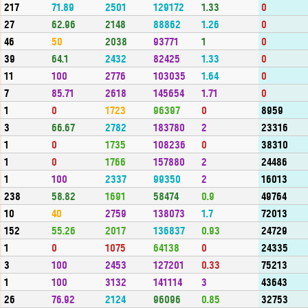
217
71.89
2501
129172
1.33
0
27
62.96
2148
88862
1.26
0
46
50
2038
93771
1
0
39
64.1
2432
82425
1.33
0
11
100
2776
103035
1.64
0
7
85.71
2618
145654
1.71
0
1
0
1723
96397
0
8959
3
66.67
2782
183780
2
23316
1
0
1735
108236
0
38310
1
0
1766
157880
2
24486
1
100
2337
99350
2
16013
238
58.82
1691
58474
0.9
49764
10
40
2759
138073
1.7
72013
152
55.26
2017
136837
0.93
24729
1
0
1075
64138
0
24335
3
100
2453
127201
0.33
75213
1
100
3132
141114
3
43643
26
76.92
2124
96096
0.85
32753