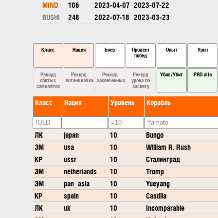
MIND
106
2023-04-07
2023-07-22
BUSHI
248
2022-07-18
2023-03-23
Класс
Нация
Боев
Процент
Опыт
Урон
побед
Рекорд
Рекорд
Рекорд
Рекорд
Убил/Убит
PRO alfa
сбитых
потенциалки
засвеченных
урона по
самолётов
засвету
Класс
Нация
Уровень
Корабль
ЛК
japan
10
Bungo
ЭМ
usa
10
William R. Rush
КР
ussr
10
Сталинград
ЭМ
netherlands
10
Tromp
ЭМ
pan_asia
10
Yueyang
КР
spain
10
Castilla
ЛК
uk
10
Incomparable