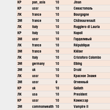
КР
pan_asia
10
Jinan
КР
ussr
10
Севастополь
ЛК
france
10
Bourgogne
ЭМ
france
10
Châteaurenault
ЛК
italy
10
Ruggiero di Lauria
КР
italy
10
Napoli
ЭМ
ussr
10
Горделивый
ЛК
france
10
République
ЭМ
france
10
Kléber
ЛК
italy
10
Cristoforo Colombo
ЭМ
germany
10
Elbing
ЭМ
uk
10
Druid
ЛК
ussr
10
Красное Знамя
ЭМ
ussr
9
Огненный
КР
uk
10
Goliath
ЛК
usa
10
President
КР
ussr
10
Комиссар
ЭМ
commonwealth
10
Vampire II