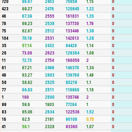
720
66.67
2453
75659
1.15
0
423
69.27
2476
120845
1.22
0
46
67.39
2555
161831
1.35
0
78
69.23
2538
137730
1.76
0
75
62.67
2512
133446
1.39
0
104
70.19
2531
142613
1.28
0
35
57.14
2432
94428
1.14
0
26
73.08
2623
126364
1.08
0
11
72.73
2754
166056
2
0
61
67.21
2499
146370
1.34
0
49
63.27
2803
136768
1.49
0
58
58.62
2525
95219
1.1
0
77
68.83
2511
119968
1.18
0
1
100
2500
135748
2
0
99
59.6
1903
77264
1
0
83
65.06
2634
122536
1.52
0
16
62.5
2191
96108
0.75
0
41
56.1
2328
93360
1.07
0