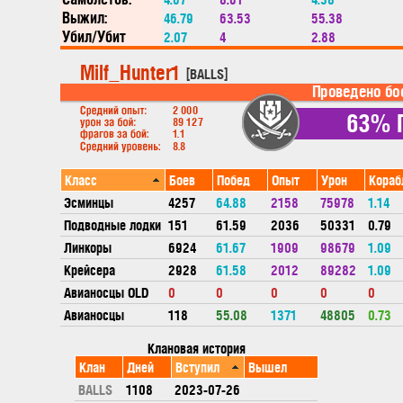
Выжил:
46.79
63.53
55.38
Убил/Убит
2.07
4
2.88
Класс
Боев
Побед
Опыт
Урон
Кораб
Эсминцы
4257
64.88
2158
75978
1.14
Подводные лодки
151
61.59
2036
50331
0.79
Линкоры
6924
61.67
1909
98679
1.09
Крейсера
2928
61.58
2012
89282
1.09
Авианосцы OLD
0
0
0
0
0
Авианосцы
118
55.08
1371
48805
0.73
Клановая история
Клан
Дней
Вступил
Вышел
BALLS
1108
2023-07-26