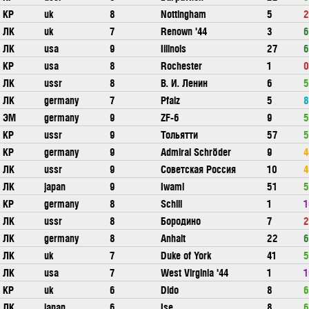
КР
uk
8
Nottingham
5
2
ЛК
uk
7
Renown '44
3
6
ЛК
usa
9
Illinois
27
6
КР
usa
8
Rochester
1
0
ЛК
ussr
8
В. И. Ленин
6
5
ЛК
germany
7
Pfalz
5
8
ЭМ
germany
9
ZF-6
9
5
КР
ussr
9
Тольятти
57
5
КР
germany
9
Admiral Schröder
9
4
ЛК
ussr
9
Советская Россия
10
4
ЛК
japan
9
Iwami
51
5
КР
germany
8
Schill
1
1
ЛК
ussr
8
Бородино
7
2
ЛК
germany
8
Anhalt
22
6
ЛК
uk
7
Duke of York
41
5
ЛК
usa
7
West Virginia '44
1
1
КР
uk
6
Dido
8
6
ЛК
japan
6
Ise
8
6