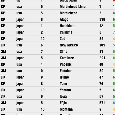
КР
usa
5
Marblehead Lima
1
1
КР
usa
5
Marblehead
3
6
КР
japan
8
Atago
319
6
КР
japan
1
Hashidate
12
5
КР
japan
2
Chikuma
8
7
КР
japan
10
Zaō
36
4
ЛК
usa
6
New Mexico
105
5
ЭМ
usa
7
Sims
81
5
ЭМ
japan
5
Kamikaze
291
6
КР
usa
4
Phoenix
48
4
ЭМ
usa
9
Fletcher
39
5
ЛК
japan
9
Izumo
47
6
КР
japan
8
Tone
74
5
ЛК
japan
10
Yamato
5
6
ЛК
usa
9
Iowa
57
5
ЭМ
japan
5
Fūjin
571
6
ЛК
usa
10
Montana
9
4