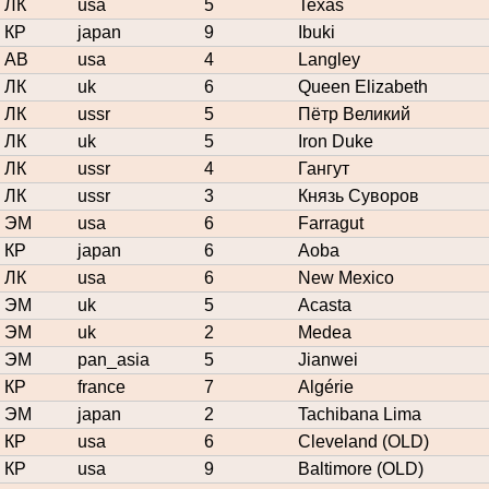
ЛК
usa
5
Texas
КР
japan
9
Ibuki
АВ
usa
4
Langley
ЛК
uk
6
Queen Elizabeth
ЛК
ussr
5
Пётр Великий
ЛК
uk
5
Iron Duke
ЛК
ussr
4
Гангут
ЛК
ussr
3
Князь Суворов
ЭМ
usa
6
Farragut
КР
japan
6
Aoba
ЛК
usa
6
New Mexico
ЭМ
uk
5
Acasta
ЭМ
uk
2
Medea
ЭМ
pan_asia
5
Jianwei
КР
france
7
Algérie
ЭМ
japan
2
Tachibana Lima
КР
usa
6
Cleveland (OLD)
КР
usa
9
Baltimore (OLD)