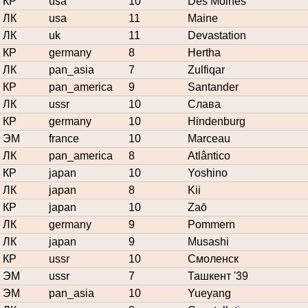
КР
usa
10
Des Moines
ЛК
usa
11
Maine
ЛК
uk
11
Devastation
КР
germany
8
Hertha
ЛК
pan_asia
7
Zulfiqar
КР
pan_america
9
Santander
ЛК
ussr
10
Слава
КР
germany
10
Hindenburg
ЭМ
france
10
Marceau
ЛК
pan_america
8
Atlântico
КР
japan
10
Yoshino
ЛК
japan
8
Kii
КР
japan
10
Zaō
ЛК
germany
9
Pommern
ЛК
japan
9
Musashi
КР
ussr
10
Смоленск
ЭМ
ussr
7
Ташкент '39
ЭМ
pan_asia
10
Yueyang