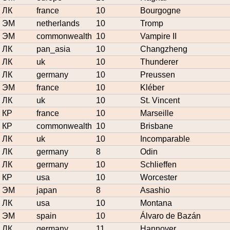
ЛК
france
10
Bourgogne
ЭМ
netherlands
10
Tromp
ЭМ
commonwealth
10
Vampire II
ЛК
pan_asia
10
Changzheng
ЛК
uk
10
Thunderer
ЛК
germany
10
Preussen
ЭМ
france
10
Kléber
ЛК
uk
10
St. Vincent
КР
france
10
Marseille
КР
commonwealth
10
Brisbane
ЛК
uk
10
Incomparable
ЛК
germany
8
Odin
ЛК
germany
10
Schlieffen
КР
usa
10
Worcester
ЭМ
japan
8
Asashio
ЛК
usa
10
Montana
ЭМ
spain
10
Álvaro de Bazán
ЛК
germany
11
Hannover