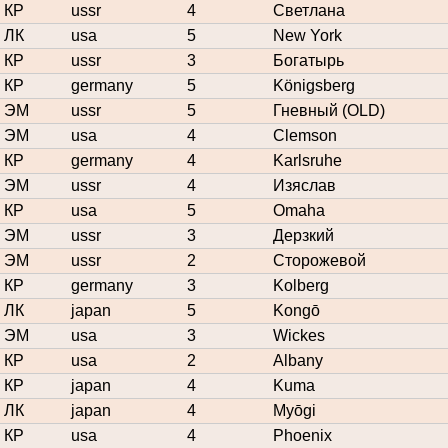
КР
ussr
4
Светлана
ЛК
usa
5
New York
КР
ussr
3
Богатырь
КР
germany
5
Königsberg
ЭМ
ussr
5
Гневный (OLD)
ЭМ
usa
4
Clemson
КР
germany
4
Karlsruhe
ЭМ
ussr
4
Изяслав
КР
usa
5
Omaha
ЭМ
ussr
3
Дерзкий
ЭМ
ussr
2
Сторожевой
КР
germany
3
Kolberg
ЛК
japan
5
Kongō
ЭМ
usa
3
Wickes
КР
usa
2
Albany
КР
japan
4
Kuma
ЛК
japan
4
Myōgi
КР
usa
4
Phoenix