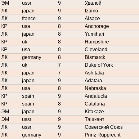
ЭМ
ussr
9
Удалой
ЛК
japan
9
Izumo
ЛК
france
9
Alsace
КР
usa
8
Anchorage
ЛК
japan
8
Yumihari
КР
uk
8
Hampshire
КР
usa
8
Cleveland
ЛК
germany
8
Bismarck
ЛК
uk
7
Duke of York
ЛК
japan
7
Ashitaka
ЛК
japan
9
Adatara
ЛК
usa
8
Nebraska
КР
spain
9
Andalucía
КР
spain
8
Cataluña
ЭМ
japan
9
Kitakaze
ЭМ
ussr
9
Ташкент
ЛК
ussr
9
Советский Союз
ЛК
germany
9
Prinz Rupprecht