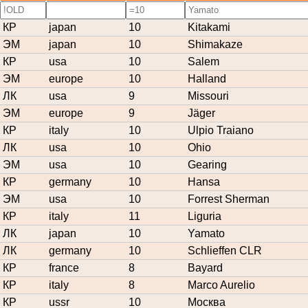
КР
japan
10
Kitakami
ЭМ
japan
10
Shimakaze
КР
usa
10
Salem
ЭМ
europe
10
Halland
ЛК
usa
9
Missouri
ЭМ
europe
9
Jäger
КР
italy
10
Ulpio Traiano
ЛК
usa
10
Ohio
ЭМ
usa
10
Gearing
КР
germany
10
Hansa
ЭМ
usa
10
Forrest Sherman
КР
italy
11
Liguria
ЛК
japan
10
Yamato
ЛК
germany
10
Schlieffen CLR
КР
france
8
Bayard
КР
italy
8
Marco Aurelio
КР
ussr
10
Москва