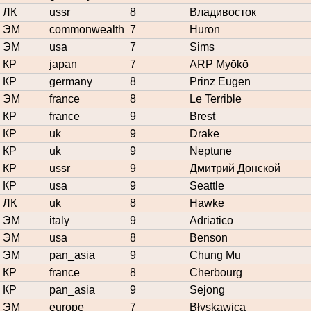
ЛК
ussr
8
Владивосток
ЭМ
commonwealth
7
Huron
ЭМ
usa
7
Sims
КР
japan
7
ARP Myōkō
КР
germany
8
Prinz Eugen
ЭМ
france
8
Le Terrible
КР
france
9
Brest
КР
uk
9
Drake
КР
uk
9
Neptune
КР
ussr
9
Дмитрий Донской
КР
usa
9
Seattle
ЛК
uk
8
Hawke
ЭМ
italy
9
Adriatico
ЭМ
usa
8
Benson
ЭМ
pan_asia
9
Chung Mu
КР
france
8
Cherbourg
КР
pan_asia
9
Sejong
ЭМ
europe
7
Błyskawica