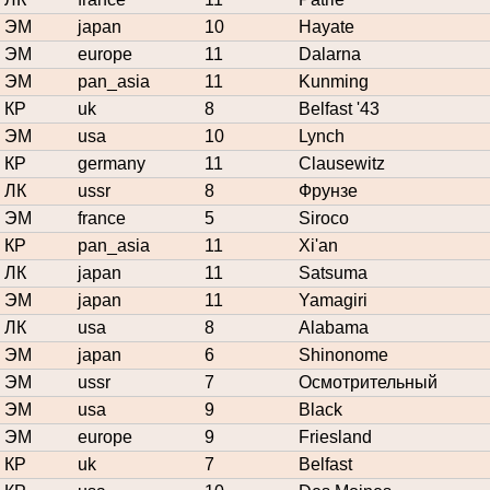
ЭМ
japan
10
Hayate
ЭМ
europe
11
Dalarna
ЭМ
pan_asia
11
Kunming
КР
uk
8
Belfast '43
ЭМ
usa
10
Lynch
КР
germany
11
Clausewitz
ЛК
ussr
8
Фрунзе
ЭМ
france
5
Siroco
КР
pan_asia
11
Xi'an
ЛК
japan
11
Satsuma
ЭМ
japan
11
Yamagiri
ЛК
usa
8
Alabama
ЭМ
japan
6
Shinonome
ЭМ
ussr
7
Осмотрительный
ЭМ
usa
9
Black
ЭМ
europe
9
Friesland
КР
uk
7
Belfast