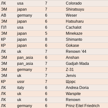
ЛК
usa
7
Colorado
ЭМ
japan
7
Shiratsuyu
АВ
germany
6
Weser
ЭМ
japan
6
Hatsuharu
ПЛ
usa
6
Cachalot
ЭМ
japan
5
Minekaze
КР
japan
8
Shimanto
КР
japan
6
Gokase
ЛК
uk
7
Renown '44
ЭМ
pan_asia
6
Anshan
ЭМ
pan_asia
7
Gadjah Mada
ЭМ
germany
7
Z-31
ЭМ
uk
7
Jervis
КР
ussr
7
Щорс
ЛК
italy
6
Andrea Doria
ЛК
uk
6
Warspite
ЛК
uk
6
Renown
ЛК
germany
6
Prinz Eitel Friedrich