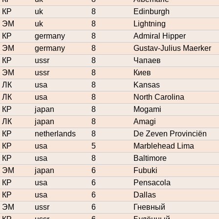
КР
uk
8
Edinburgh
ЭМ
uk
8
Lightning
КР
germany
8
Admiral Hipper
ЭМ
germany
8
Gustav-Julius Maerker
КР
ussr
8
Чапаев
ЭМ
ussr
8
Киев
ЛК
usa
8
Kansas
ЛК
usa
8
North Carolina
КР
japan
8
Mogami
ЛК
japan
8
Amagi
КР
netherlands
8
De Zeven Provinciën
КР
usa
5
Marblehead Lima
КР
usa
8
Baltimore
ЭМ
japan
6
Fubuki
КР
usa
6
Pensacola
КР
usa
6
Dallas
ЭМ
ussr
6
Гневный