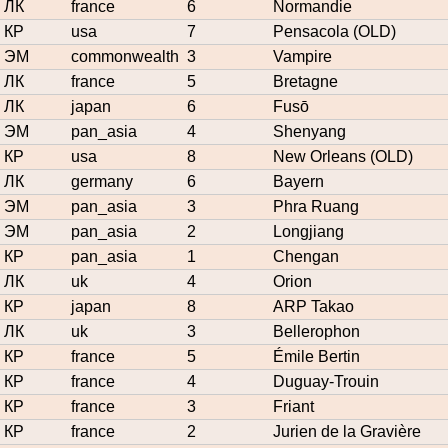
ЛК
france
6
Normandie
КР
usa
7
Pensacola (OLD)
ЭМ
commonwealth
3
Vampire
ЛК
france
5
Bretagne
ЛК
japan
6
Fusō
ЭМ
pan_asia
4
Shenyang
КР
usa
8
New Orleans (OLD)
ЛК
germany
6
Bayern
ЭМ
pan_asia
3
Phra Ruang
ЭМ
pan_asia
2
Longjiang
КР
pan_asia
1
Chengan
ЛК
uk
4
Orion
КР
japan
8
ARP Takao
ЛК
uk
3
Bellerophon
КР
france
5
Émile Bertin
КР
france
4
Duguay-Trouin
КР
france
3
Friant
КР
france
2
Jurien de la Gravière