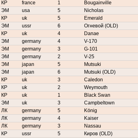
КР
france
1
Bougainville
ЭМ
usa
5
Nicholas
КР
uk
5
Emerald
ЭМ
ussr
6
Огневой (OLD)
КР
uk
4
Danae
ЭМ
germany
4
V-170
ЭМ
germany
3
G-101
ЭМ
germany
2
V-25
ЭМ
japan
5
Mutsuki
ЭМ
japan
6
Mutsuki (OLD)
КР
uk
3
Caledon
КР
uk
2
Weymouth
КР
uk
1
Black Swan
ЭМ
uk
3
Campbeltown
ЛК
germany
5
König
ЛК
germany
4
Kaiser
ЛК
germany
3
Nassau
КР
ussr
5
Киров (OLD)