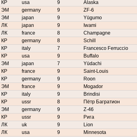
КР
usa
9
Alaska
ЭМ
germany
9
ZF-6
ЭМ
japan
9
Yūgumo
ЛК
japan
9
Iwami
ЛК
france
8
Champagne
КР
germany
8
Schill
КР
italy
7
Francesco Ferruccio
КР
usa
9
Buffalo
ЭМ
japan
7
Yūdachi
КР
france
9
Saint-Louis
КР
germany
9
Roon
ЭМ
france
9
Mogador
КР
italy
9
Brindisi
КР
ussr
8
Пётр Багратион
ЭМ
germany
9
Z-46
КР
ussr
9
Рига
ЛК
uk
9
Lion
ЛК
usa
9
Minnesota