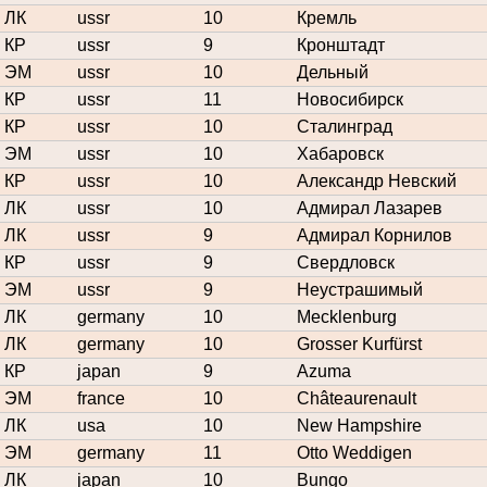
ЛК
ussr
10
Кремль
КР
ussr
9
Кронштадт
ЭМ
ussr
10
Дельный
КР
ussr
11
Новосибирск
КР
ussr
10
Сталинград
ЭМ
ussr
10
Хабаровск
КР
ussr
10
Александр Невский
ЛК
ussr
10
Адмирал Лазарев
ЛК
ussr
9
Адмирал Корнилов
КР
ussr
9
Свердловск
ЭМ
ussr
9
Неустрашимый
ЛК
germany
10
Mecklenburg
ЛК
germany
10
Grosser Kurfürst
КР
japan
9
Azuma
ЭМ
france
10
Châteaurenault
ЛК
usa
10
New Hampshire
ЭМ
germany
11
Otto Weddigen
ЛК
japan
10
Bungo