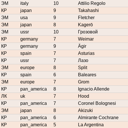
ЭМ
italy
10
Attilio Regolo
КР
japan
9
Takahashi
ЭМ
usa
9
Fletcher
ЭМ
japan
8
Kagerō
ЭМ
ussr
10
Грозовой
КР
germany
7
Weimar
КР
germany
9
Ägir
КР
spain
7
Asturias
КР
ussr
7
Лазо
ЭМ
europe
8
Split
КР
spain
6
Baleares
ЭМ
europe
7
Grom
КР
pan_america
8
Ignacio Allende
ЛК
uk
7
Hood
КР
pan_america
7
Coronel Bolognesi
ЭМ
japan
8
Akizuki
КР
pan_america
6
Almirante Cochrane
КР
pan_america
5
La Argentina