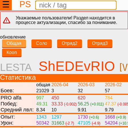
PS
☰
Уважаемые пользователи! Раздел находится в
процессе актуализации, спасибо за понимание.
обновление
Общая
Соло
Отряд2
Отряд3
Кооп
ShEDEvRIO
LESTA
[V
Статистика
общая
2026-04
2026-03
2026-02
Боев:
21029
3
32
57
PRO alfa
997
450
620
784
Побед:
49.31
33.33
56.25
47.37
(-0.002)
(+0.011)
(-0.00
Средний лвл:
8.34
10
9.91
9.79
Опыт:
1343
1297
1730
1668
(+0.6)
(+0.9)
Урон:
50342
31663
47105
54204
(-2.7)
(-4.9)
(+10.