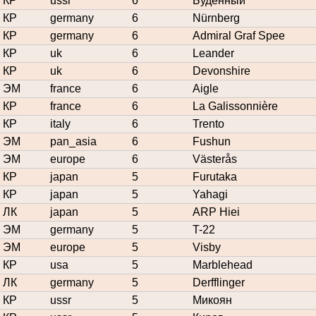
КР
ussr
6
Будённый
КР
germany
6
Nürnberg
КР
germany
6
Admiral Graf Spee
КР
uk
6
Leander
КР
uk
6
Devonshire
ЭМ
france
6
Aigle
КР
france
6
La Galissonnière
КР
italy
6
Trento
ЭМ
pan_asia
6
Fushun
ЭМ
europe
6
Västerås
КР
japan
5
Furutaka
КР
japan
5
Yahagi
ЛК
japan
5
ARP Hiei
ЭМ
germany
5
T-22
ЭМ
europe
5
Visby
КР
usa
5
Marblehead
ЛК
germany
5
Derfflinger
КР
ussr
5
Микоян