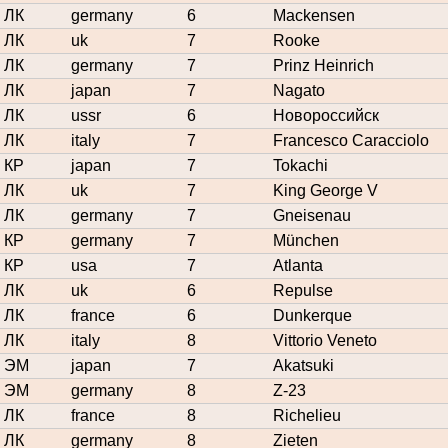
ЛК
germany
6
Mackensen
ЛК
uk
7
Rooke
ЛК
germany
7
Prinz Heinrich
ЛК
japan
7
Nagato
ЛК
ussr
6
Новороссийск
ЛК
italy
7
Francesco Caracciolo
КР
japan
7
Tokachi
ЛК
uk
7
King George V
ЛК
germany
7
Gneisenau
КР
germany
7
München
КР
usa
7
Atlanta
ЛК
uk
6
Repulse
ЛК
france
6
Dunkerque
ЛК
italy
8
Vittorio Veneto
ЭМ
japan
7
Akatsuki
ЭМ
germany
8
Z-23
ЛК
france
8
Richelieu
ЛК
germany
8
Zieten