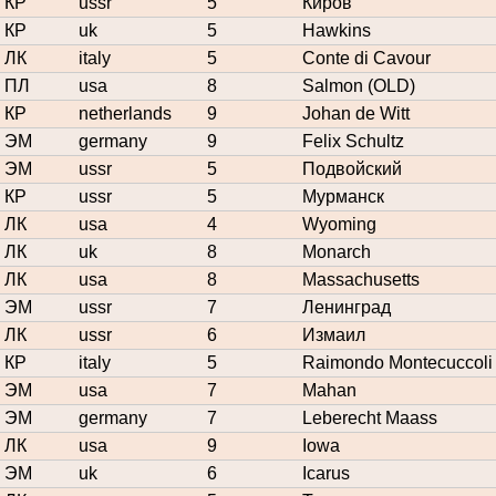
КР
ussr
5
Киров
КР
uk
5
Hawkins
ЛК
italy
5
Conte di Cavour
ПЛ
usa
8
Salmon (OLD)
КР
netherlands
9
Johan de Witt
ЭМ
germany
9
Felix Schultz
ЭМ
ussr
5
Подвойский
КР
ussr
5
Мурманск
ЛК
usa
4
Wyoming
ЛК
uk
8
Monarch
ЛК
usa
8
Massachusetts
ЭМ
ussr
7
Ленинград
ЛК
ussr
6
Измаил
КР
italy
5
Raimondo Montecuccoli
ЭМ
usa
7
Mahan
ЭМ
germany
7
Leberecht Maass
ЛК
usa
9
Iowa
ЭМ
uk
6
Icarus