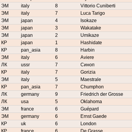
ЭМ
italy
8
Vittorio Cuniberti
ЭМ
italy
7
Luca Tarigo
ЭМ
japan
4
Isokaze
ЭМ
japan
3
Wakatake
ЭМ
japan
2
Umikaze
КР
japan
1
Hashidate
КР
pan_asia
8
Harbin
ЭМ
italy
6
Aviere
ЛК
ussr
7
Синоп
КР
italy
7
Gorizia
ЭМ
italy
5
Maestrale
КР
pan_asia
7
Chumphon
ЛК
germany
9
Friedrich der Grosse
ЛК
usa
5
Oklahoma
ЭМ
france
6
Guépard
ЭМ
germany
6
Ernst Gaede
КР
uk
6
London
КР
france
6
De Grasse