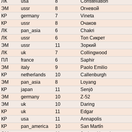
ЛК
usa
8
Constellation
ЭМ
ussr
8
Огневой
КР
germany
7
Vineta
КР
ussr
8
Очаков
ЛК
pan_asia
6
Chakri
ЛК
ussr
6
Топ Сикрет
ЭМ
ussr
11
Зоркий
ЛК
uk
7
Collingwood
ПЛ
france
6
Saphir
ЭМ
italy
9
Paolo Emilio
КР
netherlands
10
Callenburgh
ЭМ
pan_asia
8
Loyang
КР
japan
11
Senjō
ЭМ
germany
10
Z-52
ЭМ
uk
10
Daring
КР
uk
11
Edgar
КР
usa
11
Annapolis
КР
pan_america
10
San Martín