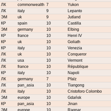
ЛК
commonwealth
7
Yukon
ЛК
italy
9
Lepanto
ЭМ
uk
9
Jutland
КР
spain
10
Castilla
ЭМ
germany
10
Elbing
КР
france
10
Henri IV
КР
uk
10
Goliath
КР
italy
10
Venezia
ЛК
uk
10
Conqueror
ЛК
usa
10
Vermont
ЛК
france
10
République
КР
italy
10
Napoli
ЛК
germany
7
Pfalz
ЛК
pan_asia
10
Tiangong
ЛК
italy
10
Cristoforo Colombo
ЭМ
europe
10
Gdańsk
КР
pan_asia
10
Jinan
ЭМ
europe
10
Ragnar