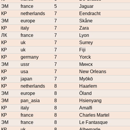
ЭМ
france
5
Jaguar
КР
netherlands
7
Eendracht
ЭМ
europe
7
Skåne
КР
italy
7
Zara
ЛК
france
7
Lyon
КР
uk
7
Surrey
КР
uk
7
Fiji
КР
germany
7
Yorck
ЭМ
ussr
7
Минск
КР
usa
7
New Orleans
КР
japan
7
Myōkō
КР
netherlands
8
Haarlem
ЭМ
europe
8
Öland
ЭМ
pan_asia
8
Hsienyang
КР
italy
8
Amalfi
КР
france
8
Charles Martel
ЭМ
france
8
Le Fantasque
КР
uk
8
Albemarle