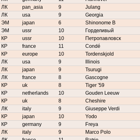
ЛК
pan_asia
9
Julang
ЛК
usa
9
Georgia
ЭМ
japan
6
Shinonome B
ЭМ
ussr
10
Горделивый
КР
ussr
10
Петропавловск
КР
france
11
Condé
КР
europe
10
Tordenskjold
ЛК
usa
9
Illinois
ЛК
japan
9
Tsurugi
ЛК
france
8
Gascogne
КР
uk
8
Tiger '59
КР
netherlands
10
Gouden Leeuw
КР
uk
8
Cheshire
ЛК
italy
9
Giuseppe Verdi
КР
japan
10
Yodo
КР
germany
9
Freya
ЛК
italy
9
Marco Polo
ЛК
france
11
Patrie