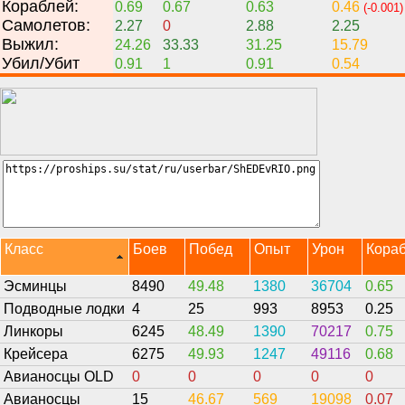
Кораблей:
0.69
0.67
0.63
0.46
(-0.001)
Самолетов:
2.27
0
2.88
2.25
Выжил:
24.26
33.33
31.25
15.79
Убил/Убит
0.91
1
0.91
0.54
Класс
Боев
Побед
Опыт
Урон
Кора
Эсминцы
8490
49.48
1380
36704
0.65
Подводные лодки
4
25
993
8953
0.25
Линкоры
6245
48.49
1390
70217
0.75
Крейсера
6275
49.93
1247
49116
0.68
Авианосцы OLD
0
0
0
0
0
Авианосцы
15
46.67
569
19098
0.07