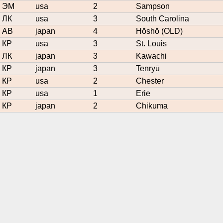
ЭМ
usa
2
Sampson
ЛК
usa
3
South Carolina
АВ
japan
4
Hōshō (OLD)
КР
usa
3
St. Louis
ЛК
japan
3
Kawachi
КР
japan
3
Tenryū
КР
usa
2
Chester
КР
usa
1
Erie
КР
japan
2
Chikuma