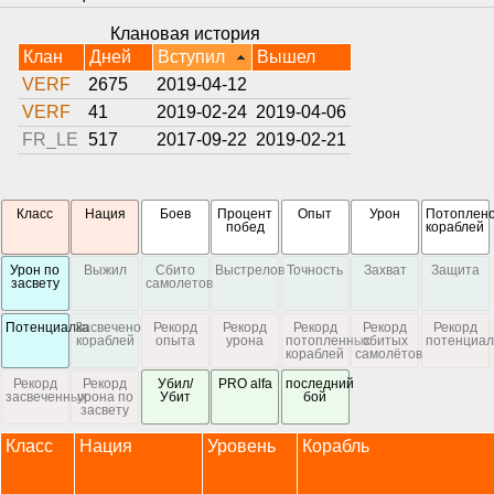
Клановая история
Клан
Дней
Вступил
Вышел
VERF
2675
2019-04-12
VERF
41
2019-02-24
2019-04-06
FR_LE
517
2017-09-22
2019-02-21
Класс
Нация
Боев
Процент
Опыт
Урон
Потоплен
побед
кораблей
Урон по
Выжил
Сбито
Выстрелов
Точность
Захват
Защита
засвету
самолетов
Потенциалка
Засвечено
Рекорд
Рекорд
Рекорд
Рекорд
Рекорд
кораблей
опыта
урона
потопленных
сбитых
потенциал
кораблей
самолётов
Рекорд
Рекорд
Убил/
PRO alfa
последний
засвеченных
урона по
Убит
бой
засвету
Класс
Нация
Уровень
Корабль