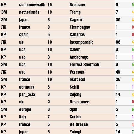
КР
commonwealth
10
Brisbane
6
5
ЭМ
netherlands
10
Tromp
7
4
ЭМ
japan
8
Kagerō
36
4
ЛК
france
8
Champagne
1
0
КР
spain
6
Canarias
1
0
ЛК
uk
10
Incomparable
96
4
КР
usa
10
Salem
4
5
КР
usa
8
Anchorage
1
1
ЭМ
usa
10
Forrest Sherman
4
5
ЛК
usa
10
Vermont
48
4
ЭМ
france
10
Marceau
26
4
КР
germany
8
Schill
1
1
КР
pan_asia
9
Sejong
14
4
КР
uk
9
Resistance
1
0
ЭМ
europe
8
Split
5
6
КР
italy
7
Gorizia
1
1
КР
france
6
De Grasse
5
4
КР
japan
5
Yahagi
14
7