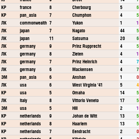
КР
france
8
Cherbourg
5
6
КР
pan_asia
7
Chumphon
4
5
ЛК
commonwealth
7
Yukon
1
1
ЛК
japan
7
Nagato
44
5
ЛК
japan
11
Satsuma
20
6
ЛК
germany
9
Prinz Rupprecht
4
5
ЛК
germany
8
Zieten
4
1
ЛК
germany
7
Prinz Heinrich
4
7
ЛК
germany
6
Mackensen
4
7
ЭМ
pan_asia
6
Anshan
1
0
ЛК
usa
6
West Virginia '41
5
4
КР
usa
5
Omaha
14
5
ЛК
italy
8
Vittorio Veneto
17
5
ЭМ
usa
5
Hill
2
1
КР
netherlands
9
Johan de Witt
13
5
КР
netherlands
8
Haarlem
13
5
КР
netherlands
7
Eendracht
2
0
КР
netherlands
6
Kijkduin
4
2