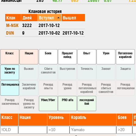
Клановая история
Клан
Дней
Вступил
Вышел
M-NSK
3222
2017-10-12
DVN
9
2017-10-02
2017-10-12
Класс
Нация
Боев
Процент
Опыт
Урон
Потоплено
побед
кораблей
Урон по
Выжил
Сбито
Выстрелов
Точность
Захват
Защита
засвету
самолетов
Потенциалка
Засвечено
Рекорд
Рекорд
Рекорд
Рекорд
Рекорд
кораблей
опыта
урона
потопленных
сбитых
потенциалки
кораблей
самолётов
Рекорд
Рекорд
Убил/Убит
PRO alfa
последний
засвеченных
урона по
бой
засвету
Класс
Нация
Уровень
Корабль
Боев
П