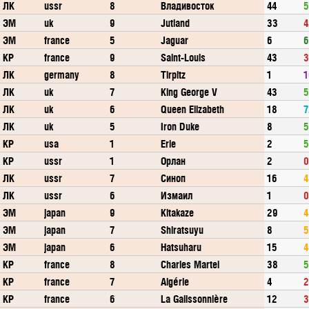
ЛК
ussr
8
Владивосток
44
5
ЭМ
uk
9
Jutland
33
4
ЭМ
france
5
Jaguar
6
6
КР
france
9
Saint-Louis
43
3
ЛК
germany
8
Tirpitz
1
1
ЛК
uk
7
King George V
43
5
ЛК
uk
6
Queen Elizabeth
18
7
ЛК
uk
5
Iron Duke
8
5
КР
usa
1
Erie
2
5
КР
ussr
1
Орлан
2
0
ЛК
ussr
7
Синоп
16
4
ЛК
ussr
6
Измаил
1
0
ЭМ
japan
9
Kitakaze
29
4
ЭМ
japan
7
Shiratsuyu
8
5
ЭМ
japan
6
Hatsuharu
15
4
КР
france
8
Charles Martel
38
5
КР
france
7
Algérie
4
2
КР
france
6
La Galissonnière
12
3