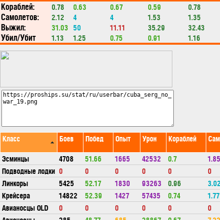
Кораблей:
0.78
0.63
0.67
0.59
0.78
Самолетов:
2.12
4
4
1.53
1.35
Выжил:
31.03
50
11.11
35.29
32.43
Убил/Убит
1.13
1.25
0.75
0.91
1.16
Класс
Боев
Побед
Опыт
Урон
Кораблей
Сам
Эсминцы
4708
51.66
1665
42532
0.7
1.8
Подводные лодки
0
0
0
0
0
0
Линкоры
5425
52.17
1830
93263
0.96
3.0
Крейсера
14822
52.39
1427
57435
0.74
1.77
Авианосцы OLD
0
0
0
0
0
0
Авианосцы
285
48.77
685
28867
0.67
7.2