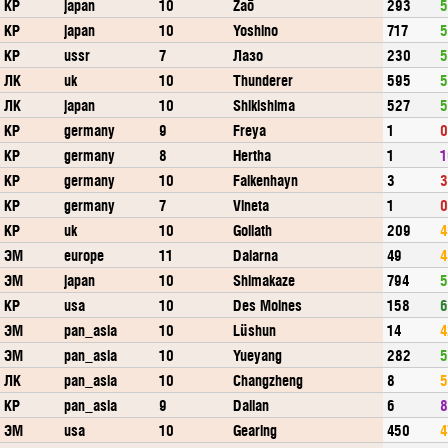
КР
japan
10
Zaō
293
5
КР
japan
10
Yoshino
717
5
КР
ussr
7
Лазо
230
5
ЛК
uk
10
Thunderer
595
5
ЛК
japan
10
Shikishima
527
5
КР
germany
9
Freya
1
0
КР
germany
8
Hertha
1
1
КР
germany
10
Falkenhayn
3
3
КР
germany
7
Vineta
1
0
КР
uk
10
Goliath
209
4
ЭМ
europe
11
Dalarna
49
4
ЭМ
japan
10
Shimakaze
794
5
КР
usa
10
Des Moines
158
6
ЭМ
pan_asia
10
Lüshun
14
4
ЭМ
pan_asia
10
Yueyang
282
5
ЛК
pan_asia
10
Changzheng
8
5
КР
pan_asia
9
Dalian
6
8
ЭМ
usa
10
Gearing
450
4