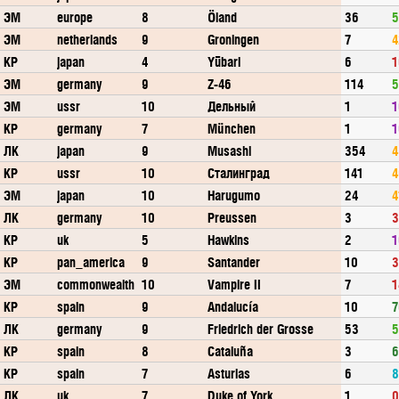
ЭМ
europe
8
Öland
36
5
ЭМ
netherlands
9
Groningen
7
4
КР
japan
4
Yūbari
6
1
ЭМ
germany
9
Z-46
114
5
ЭМ
ussr
10
Дельный
1
1
КР
germany
7
München
1
1
ЛК
japan
9
Musashi
354
4
КР
ussr
10
Сталинград
141
4
ЭМ
japan
10
Harugumo
24
4
ЛК
germany
10
Preussen
3
3
КР
uk
5
Hawkins
2
1
КР
pan_america
9
Santander
10
3
ЭМ
commonwealth
10
Vampire II
7
1
КР
spain
9
Andalucía
10
7
ЛК
germany
9
Friedrich der Grosse
53
5
КР
spain
8
Cataluña
3
6
КР
spain
7
Asturias
6
8
ЛК
uk
7
Duke of York
1
0