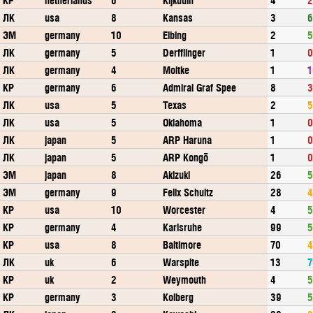
ЛК
usa
8
Kansas
3
6
ЭМ
germany
10
Elbing
2
5
ЛК
germany
5
Derfflinger
1
0
ЛК
germany
4
Moltke
1
1
КР
germany
6
Admiral Graf Spee
8
3
ЛК
usa
5
Texas
2
5
ЛК
usa
5
Oklahoma
1
0
ЛК
japan
5
ARP Haruna
1
0
ЛК
japan
5
ARP Kongō
1
0
ЭМ
japan
8
Akizuki
26
5
ЭМ
germany
9
Felix Schultz
28
4
КР
usa
10
Worcester
4
5
КР
germany
4
Karlsruhe
99
5
КР
usa
8
Baltimore
70
4
ЛК
uk
6
Warspite
13
7
КР
uk
2
Weymouth
4
5
КР
germany
3
Kolberg
39
5