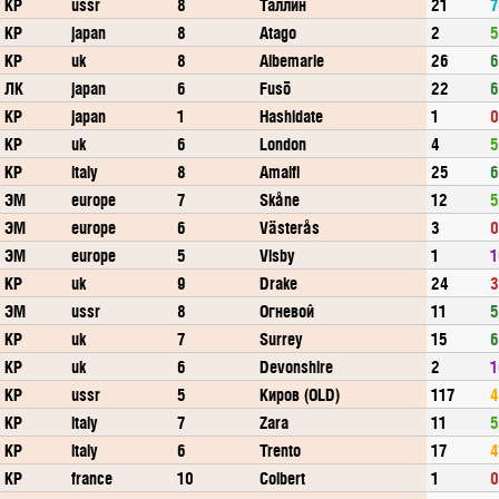
КР
ussr
8
Таллин
21
7
КР
japan
8
Atago
2
5
КР
uk
8
Albemarle
26
6
ЛК
japan
6
Fusō
22
6
КР
japan
1
Hashidate
1
0
КР
uk
6
London
4
5
КР
italy
8
Amalfi
25
6
ЭМ
europe
7
Skåne
12
5
ЭМ
europe
6
Västerås
3
0
ЭМ
europe
5
Visby
1
1
КР
uk
9
Drake
24
3
ЭМ
ussr
8
Огневой
11
5
КР
uk
7
Surrey
15
6
КР
uk
6
Devonshire
2
1
КР
ussr
5
Киров (OLD)
117
4
КР
italy
7
Zara
11
5
КР
italy
6
Trento
17
4
КР
france
10
Colbert
1
0