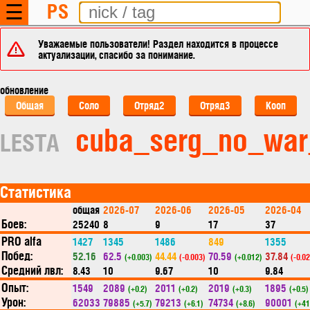
PS
☰
Уважаемые пользователи! Раздел находится в процессе
актуализации, спасибо за понимание.
обновление
Общая
Соло
Отряд2
Отряд3
Кооп
cuba_serg_no_wa
LESTA
Статистика
общая
2026-07
2026-06
2026-05
2026-04
Боев:
25240
8
9
17
37
PRO alfa
1427
1345
1486
849
1355
Побед:
52.16
62.5
44.44
70.59
37.84
(+0.003)
(-0.003)
(+0.012)
(-0.0
Средний лвл:
8.43
10
9.67
10
9.84
Опыт:
1549
2089
2011
2019
1895
(+0.2)
(+0.2)
(+0.3)
(+0.5)
Урон:
62033
79885
79213
74734
90001
(+5.7)
(+6.1)
(+8.6)
(+41