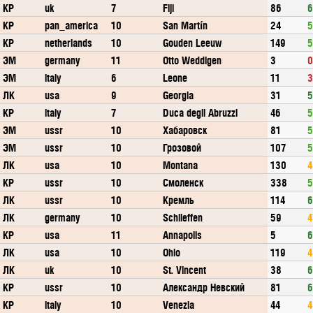
КР
uk
7
Fiji
86
6
КР
pan_america
10
San Martín
24
5
КР
netherlands
10
Gouden Leeuw
149
5
ЭМ
germany
11
Otto Weddigen
3
0
ЭМ
italy
6
Leone
11
3
ЛК
usa
9
Georgia
31
5
КР
italy
7
Duca degli Abruzzi
46
5
ЭМ
ussr
10
Хабаровск
81
5
ЭМ
ussr
10
Грозовой
107
5
ЛК
usa
10
Montana
130
4
КР
ussr
10
Смоленск
338
5
ЛК
ussr
10
Кремль
114
6
ЛК
germany
10
Schlieffen
59
4
КР
usa
11
Annapolis
5
6
ЛК
usa
10
Ohio
119
4
ЛК
uk
10
St. Vincent
38
6
КР
ussr
10
Александр Невский
81
6
КР
italy
10
Venezia
44
4