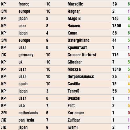
КР
france
10
Marseille
39
6
ЭМ
europe
10
Ragnar
2
1
КР
japan
8
Atago B
145
6
КР
ussr
8
Чапаев
1306
4
КР
japan
4
Kuma
86
6
ЭМ
europe
9
Östergötland
44
5
КР
ussr
9
Кронштадт
1
1
ЛК
germany
10
Grosser Kurfürst
116
3
КР
uk
10
Gibraltar
7
5
КР
ussr
10
Москва
1348
5
КР
ussr
10
Петропавловск
26
4
КР
spain
10
Castilla
15
4
КР
japan
3
Tenryū
56
3
КР
ussr
8
Очаков
1
1
КР
usa
7
Flint
2
5
ЭМ
netherlands
6
Kortenaer
1
0
ЛК
pan_asia
7
Zulfiqar
1
1
ЛК
japan
9
Iwami
2
1