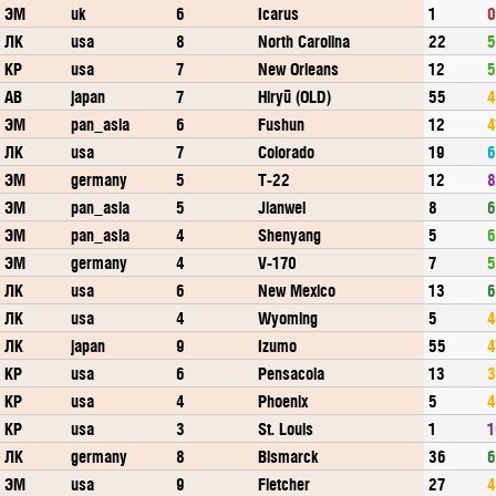
ЭМ
uk
6
Icarus
1
0
ЛК
usa
8
North Carolina
22
5
КР
usa
7
New Orleans
12
5
АВ
japan
7
Hiryū (OLD)
55
4
ЭМ
pan_asia
6
Fushun
12
4
ЛК
usa
7
Colorado
19
6
ЭМ
germany
5
T-22
12
8
ЭМ
pan_asia
5
Jianwei
8
6
ЭМ
pan_asia
4
Shenyang
5
6
ЭМ
germany
4
V-170
7
5
ЛК
usa
6
New Mexico
13
6
ЛК
usa
4
Wyoming
5
4
ЛК
japan
9
Izumo
55
4
КР
usa
6
Pensacola
13
3
КР
usa
4
Phoenix
5
4
КР
usa
3
St. Louis
1
1
ЛК
germany
8
Bismarck
36
6
ЭМ
usa
9
Fletcher
27
4