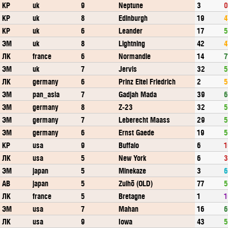
КР
uk
9
Neptune
3
0
КР
uk
8
Edinburgh
19
4
КР
uk
6
Leander
17
5
ЭМ
uk
8
Lightning
42
4
ЛК
france
6
Normandie
14
7
ЭМ
uk
7
Jervis
32
5
ЛК
germany
6
Prinz Eitel Friedrich
2
5
ЭМ
pan_asia
7
Gadjah Mada
39
6
ЭМ
germany
8
Z-23
32
5
ЭМ
germany
7
Leberecht Maass
29
5
ЭМ
germany
6
Ernst Gaede
19
5
КР
usa
9
Buffalo
6
1
ЛК
usa
5
New York
6
3
ЭМ
japan
5
Minekaze
3
6
АВ
japan
5
Zuihō (OLD)
77
5
ЛК
france
5
Bretagne
1
1
ЭМ
usa
7
Mahan
16
6
ЛК
usa
9
Iowa
43
5