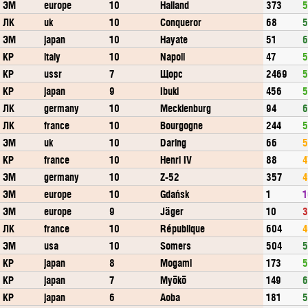
ЭМ
europe
10
Halland
373
5
ЛК
uk
10
Conqueror
68
5
ЭМ
japan
10
Hayate
51
6
КР
italy
10
Napoli
47
5
КР
ussr
7
Щорс
2469
5
КР
japan
9
Ibuki
456
5
ЛК
germany
10
Mecklenburg
94
6
ЛК
france
10
Bourgogne
244
5
ЭМ
uk
10
Daring
66
5
КР
france
10
Henri IV
88
4
ЭМ
germany
10
Z-52
357
4
ЭМ
europe
10
Gdańsk
1
1
ЭМ
europe
9
Jäger
10
3
ЛК
france
10
République
604
4
ЭМ
usa
10
Somers
504
5
КР
japan
8
Mogami
173
5
КР
japan
7
Myōkō
149
6
КР
japan
6
Aoba
181
5