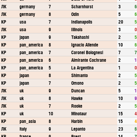
ЛК
germany
7
Scharnhorst
3
6
ЛК
germany
8
Odin
5
6
КР
usa
7
Indianapolis
20
5
ЛК
usa
9
Illinois
3
0
КР
japan
9
Takahashi
2
5
КР
pan_america
8
Ignacio Allende
10
6
КР
pan_america
7
Coronel Bolognesi
7
7
КР
pan_america
6
Almirante Cochrane
2
1
КР
pan_america
5
La Argentina
1
0
КР
japan
8
Shimanto
2
5
КР
japan
7
Omono
2
5
ЛК
uk
9
Duncan
5
1
ЛК
uk
8
Hawke
10
9
ЛК
uk
7
Rooke
2
5
КР
uk
10
Minotaur
15
4
КР
pan_asia
8
Harbin
15
4
ЛК
italy
9
Lepanto
23
6
КР
france
9
Brest
14
7