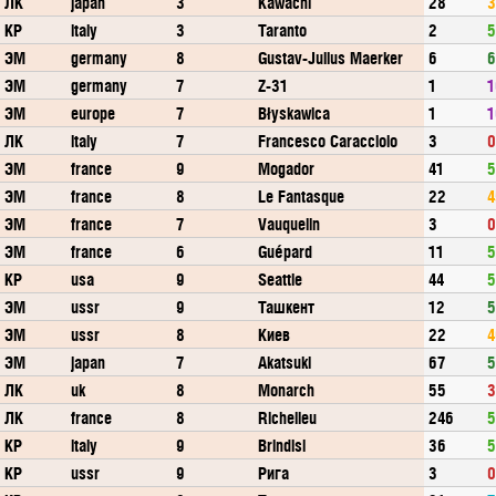
ЛК
japan
3
Kawachi
28
3
КР
italy
3
Taranto
2
5
ЭМ
germany
8
Gustav-Julius Maerker
6
6
ЭМ
germany
7
Z-31
1
1
ЭМ
europe
7
Błyskawica
1
1
ЛК
italy
7
Francesco Caracciolo
3
0
ЭМ
france
9
Mogador
41
5
ЭМ
france
8
Le Fantasque
22
4
ЭМ
france
7
Vauquelin
3
0
ЭМ
france
6
Guépard
11
5
КР
usa
9
Seattle
44
5
ЭМ
ussr
9
Ташкент
12
5
ЭМ
ussr
8
Киев
22
4
ЭМ
japan
7
Akatsuki
67
5
ЛК
uk
8
Monarch
55
3
ЛК
france
8
Richelieu
246
5
КР
italy
9
Brindisi
36
5
КР
ussr
9
Рига
3
0