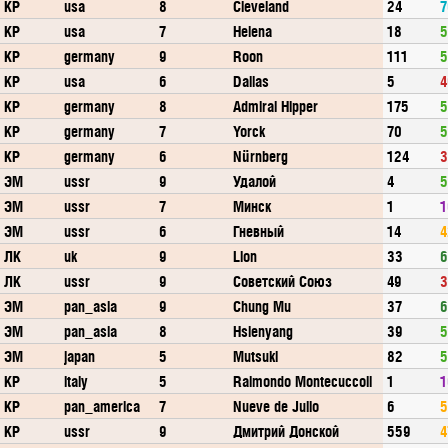
КР
usa
8
Cleveland
24
7
КР
usa
7
Helena
18
5
КР
germany
9
Roon
111
5
КР
usa
6
Dallas
5
4
КР
germany
8
Admiral Hipper
175
5
КР
germany
7
Yorck
70
5
КР
germany
6
Nürnberg
124
3
ЭМ
ussr
9
Удалой
4
5
ЭМ
ussr
7
Минск
1
1
ЭМ
ussr
6
Гневный
14
4
ЛК
uk
9
Lion
33
6
ЛК
ussr
9
Советский Союз
49
3
ЭМ
pan_asia
9
Chung Mu
37
6
ЭМ
pan_asia
8
Hsienyang
39
5
ЭМ
japan
5
Mutsuki
82
5
КР
italy
5
Raimondo Montecuccoli
1
1
КР
pan_america
7
Nueve de Julio
6
5
КР
ussr
9
Дмитрий Донской
559
4