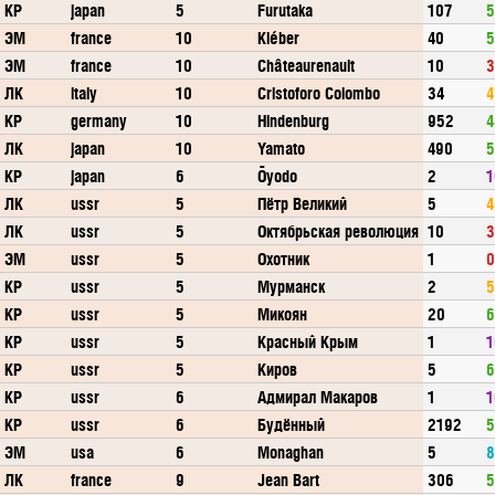
КР
japan
5
Furutaka
107
5
ЭМ
france
10
Kléber
40
5
ЭМ
france
10
Châteaurenault
10
3
ЛК
italy
10
Cristoforo Colombo
34
4
КР
germany
10
Hindenburg
952
4
ЛК
japan
10
Yamato
490
5
КР
japan
6
Ōyodo
2
1
ЛК
ussr
5
Пётр Великий
5
4
ЛК
ussr
5
Октябрьская революция
10
3
ЭМ
ussr
5
Охотник
1
0
КР
ussr
5
Мурманск
2
5
КР
ussr
5
Микоян
20
6
КР
ussr
5
Красный Крым
1
1
КР
ussr
5
Киров
5
6
КР
ussr
6
Адмирал Макаров
1
1
КР
ussr
6
Будённый
2192
5
ЭМ
usa
6
Monaghan
5
8
ЛК
france
9
Jean Bart
306
5