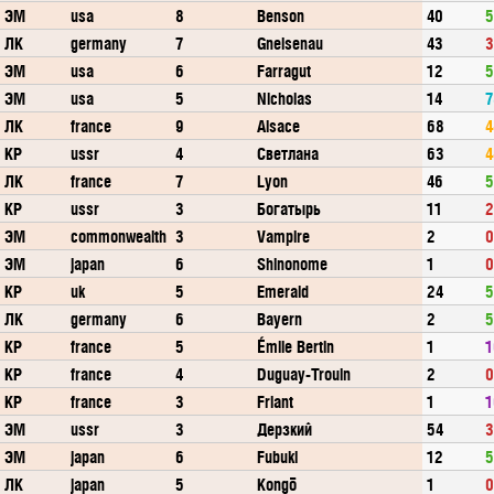
ЭМ
usa
8
Benson
40
5
ЛК
germany
7
Gneisenau
43
3
ЭМ
usa
6
Farragut
12
5
ЭМ
usa
5
Nicholas
14
7
ЛК
france
9
Alsace
68
4
КР
ussr
4
Светлана
63
4
ЛК
france
7
Lyon
46
5
КР
ussr
3
Богатырь
11
2
ЭМ
commonwealth
3
Vampire
2
0
ЭМ
japan
6
Shinonome
1
0
КР
uk
5
Emerald
24
5
ЛК
germany
6
Bayern
2
5
КР
france
5
Émile Bertin
1
1
КР
france
4
Duguay-Trouin
2
0
КР
france
3
Friant
1
1
ЭМ
ussr
3
Дерзкий
54
3
ЭМ
japan
6
Fubuki
12
5
ЛК
japan
5
Kongō
1
0