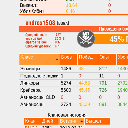
Выжил:
18.64
0
Убил/Убит
0.46
0
Класс
Боев
Побед
Опыт
Уро
Эсминцы
1486
43
812
1430
Подводные лодки
1
0
11
0
Линкоры
5274
44.63
791
2792
Крейсера
5600
45.45
726
1940
Авианосцы OLD
0
0
0
0
Авианосцы
2724
43.39
891
3844
Клановая история
Клан
Дней
Вступил
Вышел