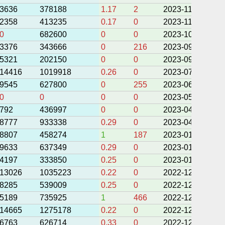
3636
378188
1.17
2
2023-11-24 08:3
2358
413235
0.17
0
2023-11-02 08:5
0
682600
0
0
2023-10-24 06:0
3376
343666
0
216
2023-09-30 10:3
5321
202150
0
0
2023-09-28 09:4
14416
1019918
0.26
0
2023-07-08 09:5
9545
627800
0
255
2023-06-18 08:2
0
0
0
0
2023-05-10 09:2
792
436997
0
0
2023-04-28 18:0
8777
933338
0.29
0
2023-04-14 04:0
8807
458274
1
187
2023-01-15 04:4
9633
637349
0.29
0
2023-01-01 09:2
4197
333850
0.25
0
2023-01-01 08:3
13026
1035223
0.22
0
2022-12-27 08:2
8285
539009
0.25
0
2022-12-27 07:0
5189
735925
1
466
2022-12-22 03:5
14665
1275178
0.22
0
2022-12-20 08:2
6763
626714
0.33
0
2022-12-20 07:4