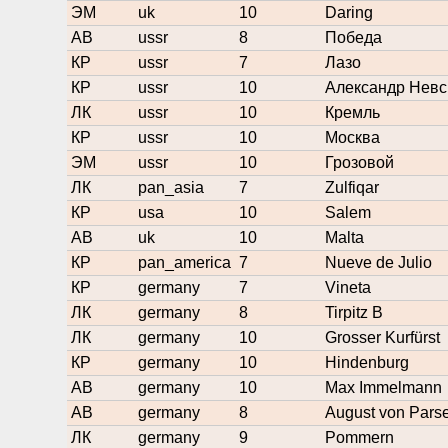
ЭМ
uk
10
Daring
АВ
ussr
8
Победа
КР
ussr
7
Лазо
КР
ussr
10
Александр Невс
ЛК
ussr
10
Кремль
КР
ussr
10
Москва
ЭМ
ussr
10
Грозовой
ЛК
pan_asia
7
Zulfiqar
КР
usa
10
Salem
АВ
uk
10
Malta
КР
pan_america
7
Nueve de Julio
КР
germany
7
Vineta
ЛК
germany
8
Tirpitz B
ЛК
germany
10
Grosser Kurfürst
КР
germany
10
Hindenburg
АВ
germany
10
Max Immelmann
АВ
germany
8
August von Pars
ЛК
germany
9
Pommern