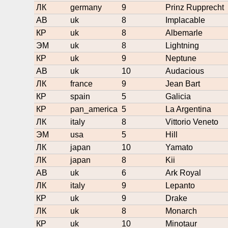
ЛК
germany
9
Prinz Rupprecht
АВ
uk
8
Implacable
КР
uk
8
Albemarle
ЭМ
uk
8
Lightning
КР
uk
9
Neptune
АВ
uk
10
Audacious
ЛК
france
9
Jean Bart
КР
spain
5
Galicia
КР
pan_america
5
La Argentina
ЛК
italy
8
Vittorio Veneto
ЭМ
usa
5
Hill
ЛК
japan
10
Yamato
ЛК
japan
8
Kii
АВ
uk
6
Ark Royal
ЛК
italy
9
Lepanto
КР
uk
9
Drake
ЛК
uk
8
Monarch
КР
uk
10
Minotaur