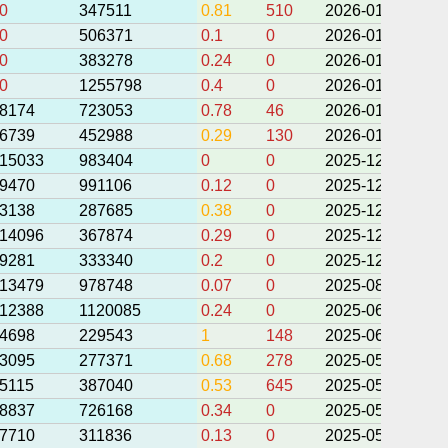
0
347511
0.81
510
2026-01-20 22:2
0
506371
0.1
0
2026-01-20 20:1
0
383278
0.24
0
2026-01-17 00:1
0
1255798
0.4
0
2026-01-17 00:0
8174
723053
0.78
46
2026-01-06 22:3
6739
452988
0.29
130
2026-01-06 22:0
15033
983404
0
0
2025-12-30 07:1
9470
991106
0.12
0
2025-12-30 05:3
3138
287685
0.38
0
2025-12-30 05:0
14096
367874
0.29
0
2025-12-29 06:1
9281
333340
0.2
0
2025-12-03 07:1
13479
978748
0.07
0
2025-08-02 09:5
12388
1120085
0.24
0
2025-06-27 12:4
4698
229543
1
148
2025-06-17 14:5
3095
277371
0.68
278
2025-05-11 12:2
5115
387040
0.53
645
2025-05-09 00:0
8837
726168
0.34
0
2025-05-08 23:1
7710
311836
0.13
0
2025-05-07 22:2