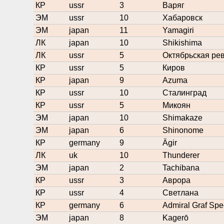
КР
ussr
3
Варяг
ЭМ
ussr
10
Хабаровск
ЭМ
japan
11
Yamagiri
ЛК
japan
10
Shikishima
ЛК
ussr
5
Октябрьская ре
КР
ussr
5
Киров
КР
japan
9
Azuma
КР
ussr
10
Сталинград
КР
ussr
5
Микоян
ЭМ
japan
10
Shimakaze
ЭМ
japan
6
Shinonome
КР
germany
9
Ägir
ЛК
uk
10
Thunderer
ЭМ
japan
2
Tachibana
КР
ussr
3
Аврора
КР
ussr
4
Светлана
КР
germany
6
Admiral Graf Sp
ЭМ
japan
8
Kagerō