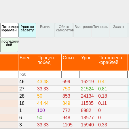
Потоплено
Урон по
Выжил
Сбито
Выстрелов
Точность
Захват
кораблей
засвету
самолетов
последний
бой
Боев
Процент
Опыт
Урон
Потоплено
побед
кораблей
46
43.48
699
16219
0.41
27
33.33
750
21524
0.81
28
50
853
24134
0.18
18
44.44
849
11585
0.11
1
100
772
8982
0
6
50
948
18577
0
3
33.33
1105
15940
0.33