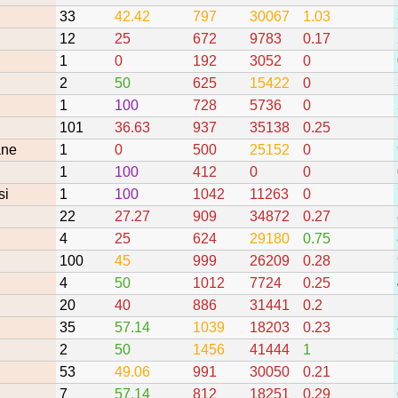
33
42.42
797
30067
1.03
12
25
672
9783
0.17
1
0
192
3052
0
2
50
625
15422
0
1
100
728
5736
0
101
36.63
937
35138
0.25
ane
1
0
500
25152
0
1
100
412
0
0
si
1
100
1042
11263
0
22
27.27
909
34872
0.27
4
25
624
29180
0.75
100
45
999
26209
0.28
4
50
1012
7724
0.25
20
40
886
31441
0.2
35
57.14
1039
18203
0.23
2
50
1456
41444
1
53
49.06
991
30050
0.21
7
57.14
812
18251
0.29