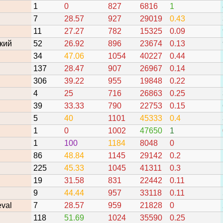
1
0
827
6816
1
7
28.57
927
29019
0.43
11
27.27
782
15325
0.09
кий
52
26.92
896
23674
0.13
34
47.06
1054
40227
0.44
137
28.47
907
26967
0.14
306
39.22
955
19848
0.22
4
25
716
26863
0.25
39
33.33
790
22753
0.15
5
40
1101
45333
0.4
1
0
1002
47650
1
1
100
1184
8048
0
86
48.84
1145
29142
0.2
225
45.33
1045
41311
0.3
19
31.58
831
22442
0.11
9
44.44
957
33118
0.11
eval
7
28.57
959
21828
0
118
51.69
1024
35590
0.25