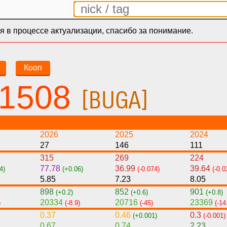
 в процессе актуализации, спасибо за понимание.
Кооп
s1508
[BUGA]
2026
2025
2024
27
146
111
315
269
224
77.78
36.99
39.64
4)
(+0.06)
(-0.074)
(-0.0
5.85
7.23
8.05
898
852
901
(+0.2)
(+0.6)
(+0.8)
20334
20716
23369
)
(-8.9)
(-45)
(-14
0.37
0.46
0.3
(+0.001)
(-0.001)
0.67
0.74
2.23