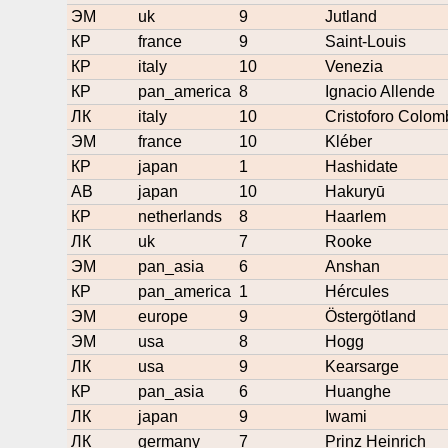
ЭМ
uk
9
Jutland
КР
france
9
Saint-Louis
КР
italy
10
Venezia
КР
pan_america
8
Ignacio Allende
ЛК
italy
10
Cristoforo Colom
ЭМ
france
10
Kléber
КР
japan
1
Hashidate
АВ
japan
10
Hakuryū
КР
netherlands
8
Haarlem
ЛК
uk
7
Rooke
ЭМ
pan_asia
6
Anshan
КР
pan_america
1
Hércules
ЭМ
europe
9
Östergötland
ЭМ
usa
8
Hogg
ЛК
usa
9
Kearsarge
КР
pan_asia
6
Huanghe
ЛК
japan
9
Iwami
ЛК
germany
7
Prinz Heinrich