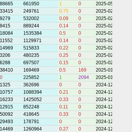
88665
661950
1
0
2025-05-05 08:3
33415
249761
0.75
0
2025-02-23 12:1
9279
532002
0.09
0
2025-02-23 12:0
9415
889244
0.14
0
2025-02-23 11:1
18084
1535384
0.5
0
2025-02-23 10:5
11552
1129971
0.14
0
2025-02-23 10:3
14969
515833
0.22
0
2025-02-23 09:5
3206
480235
0.25
0
2025-02-13 09:1
6288
697507
0.15
0
2025-02-11 09:0
38410
169469
0.5
169
2025-01-22 01:0
0
225852
1
2094
2025-01-18 10:4
1325
362696
0
0
2024-12-29 09:1
10757
1088394
0.21
0
2024-12-25 08:4
16233
1425052
0.33
0
2024-12-25 07:2
12915
852248
0.11
0
2024-12-25 06:5
50092
418645
0.33
0
2024-12-25 06:3
29493
178791
0
0
2024-12-25 05:5
14469
1260964
0.27
0
2024-12-25 05:2