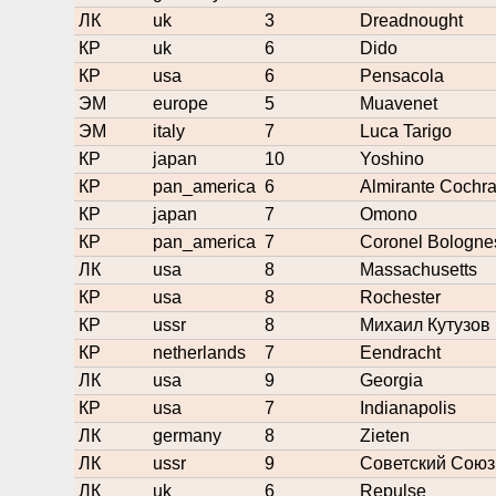
ЛК
uk
3
Dreadnought
КР
uk
6
Dido
КР
usa
6
Pensacola
ЭМ
europe
5
Muavenet
ЭМ
italy
7
Luca Tarigo
КР
japan
10
Yoshino
КР
pan_america
6
Almirante Cochr
КР
japan
7
Omono
КР
pan_america
7
Coronel Bologne
ЛК
usa
8
Massachusetts
КР
usa
8
Rochester
КР
ussr
8
Михаил Кутузов
КР
netherlands
7
Eendracht
ЛК
usa
9
Georgia
КР
usa
7
Indianapolis
ЛК
germany
8
Zieten
ЛК
ussr
9
Советский Союз
ЛК
uk
6
Repulse