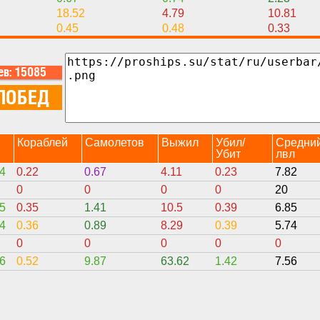
18.52
4.79
10.81
0.45
0.48
0.33
н
Кораблей
Самолетов
Выжил
Убил/
Средни
Убит
лвл
4
0.22
0.67
4.11
0.23
7.82
0
0
0
0
20
5
0.35
1.41
10.5
0.39
6.85
4
0.36
0.89
8.29
0.39
5.74
0
0
0
0
0
6
0.52
9.87
63.62
1.42
7.56