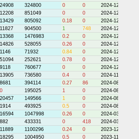
24908
324800
0
0
2024-12-17 12:2
12208
851049
0
0
2024-12-17 10:4
13429
805092
0.18
0
2024-12-17 10:4
11827
904500
1
748
2024-12-17 09:4
13368
1476983
0.2
0
2024-12-17 09:3
14826
528055
0.26
0
2024-12-17 03:1
1146
71932
0.84
0
2024-12-16 06:0
51094
252621
0.78
0
2024-12-16 05:4
9118
760677
0
0
2024-12-14 06:0
13905
736580
0.4
0
2024-11-16 10:0
8681
394114
0.27
86
2024-08-22 09:3
0
195025
1
0
2024-08-22 09:1
20457
149566
1
0
2024-08-19 10:4
1914
493925
0.5
0
2024-08-11 08:1
16594
1047998
0.26
0
2024-03-18 09:1
882
433331
0
418
2024-03-10 09:0
11889
1100296
0.24
0
2023-12-18 07:5
18295
1004950
0.5
0
2023-11-28 01:0