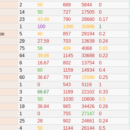
2
50
669
5844
0
14
50
727
17505
0
23
43.48
790
28660
0.17
1
100
1390
30986
1
bo
5
40
857
29194
0.2
29
27.59
703
13639
0.24
75
56
409
4068
0.65
64
39.06
1145
33688
0.22
6
16.67
802
13754
0
5
60
1159
14934
0.4
60
36.67
787
15590
0.25
1
0
543
5119
1
3
66.67
1189
22102
0.33
2
50
1030
10606
0.5
19
36.84
965
34426
0.26
1
0
755
27147
0
25
28
902
24661
0.24
4
50
1144
26144
0.5