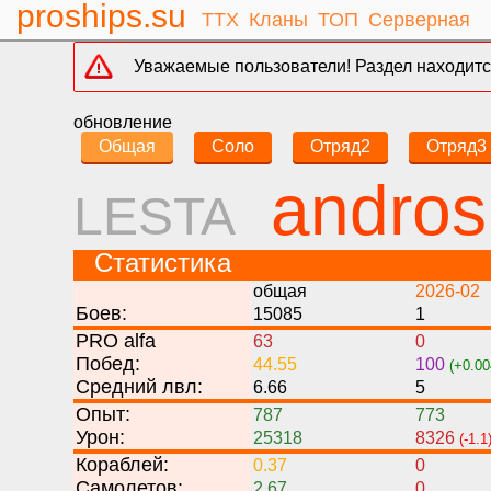
proships.su
ТТХ
Кланы
ТОП
Серверная
Уважаемые пользователи! Раздел находится
обновление
Общая
Соло
Отряд2
Отряд3
andro
LESTA
Статистика
общая
2026-02
Боев:
15085
1
PRO alfa
63
0
Побед:
44.55
100
(+0.00
Средний лвл:
6.66
5
Опыт:
787
773
Урон:
25318
8326
(-1.1
Кораблей:
0.37
0
Самолетов:
2.67
0