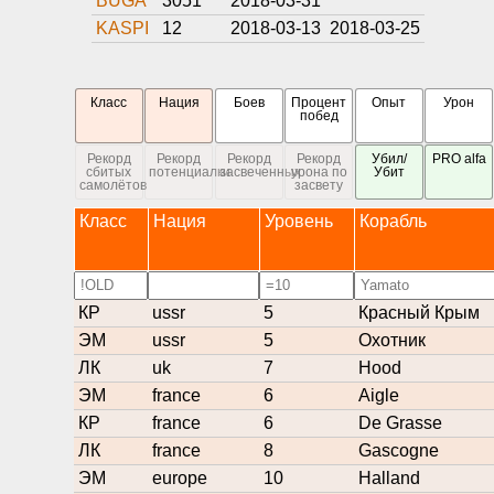
BUGA
3051
2018-03-31
KASPI
12
2018-03-13
2018-03-25
Класс
Нация
Боев
Процент
Опыт
Урон
побед
Рекорд
Рекорд
Рекорд
Рекорд
Убил/
PRO alfa
сбитых
потенциалки
засвеченных
урона по
Убит
самолётов
засвету
Класс
Нация
Уровень
Корабль
КР
ussr
5
Красный Крым
ЭМ
ussr
5
Охотник
ЛК
uk
7
Hood
ЭМ
france
6
Aigle
КР
france
6
De Grasse
ЛК
france
8
Gascogne
ЭМ
europe
10
Halland