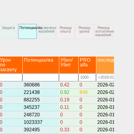
Защита
Потенциалка
Засвечено
Рекорд
Рекорд
Рекорд
кораблей
опыта
урона
потопленных
кораблей
Урон
Потенциалка
Убил/
PRO
последний бой
по
Убит
alfa
засвету
0
360686
0.42
0
2026-02-12 03:4
0
221438
0.92
849
2026-02-01 14:5
0
882255
0.19
0
2026-01-30 17:3
0
345237
0.11
0
2026-01-30 16:5
0
248720
0
0
2026-01-30 16:1
0
1023337
0
0
2026-01-30 15:5
0
392495
0.33
0
2026-01-30 15:4