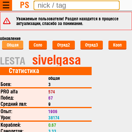
PS
☰
Уважаемые пользователи! Раздел находится в процессе
актуализации, спасибо за понимание.
обновление
Общая
Соло
Отряд2
Отряд3
Кооп
sivelgasa
LESTA
Статистика
общая
Боев:
3
PRO alfa
574
Побед:
67
Средний лвл:
9
Опыт:
1906
Урон:
38174
Кораблей:
0.67
Самолетов:
3.33