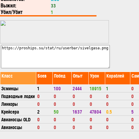
Выжил:
33
Убил/Убит
1
Класс
Боев
Побед
Опыт
Урон
Кораблей
Сам
Эсминцы
1
100
2444
18915
1
0
Подводные лодки
0
0
0
0
0
0
Линкоры
0
0
0
0
0
0
Крейсера
2
50
1637
47804
0.5
5
Авианосцы OLD
0
0
0
0
0
0
Авианосцы
0
0
0
0
0
0