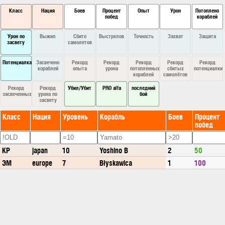
Класс
Нация
Боев
Процент
Опыт
Урон
Потоплено
побед
кораблей
Урон по
Выжил
Сбито
Выстрелов
Точность
Захват
Защита
засвету
самолетов
Потенциалка
Засвечено
Рекорд
Рекорд
Рекорд
Рекорд
Рекорд
кораблей
опыта
урона
потопленных
сбитых
потенциалки
кораблей
самолётов
Рекорд
Рекорд
Убил/Убит
PRO alfa
последний
засвеченных
урона по
бой
засвету
Класс
Нация
Уровень
Корабль
Боев
Процент
побед
КР
japan
10
Yoshino B
2
50
ЭМ
europe
7
Błyskawica
1
100