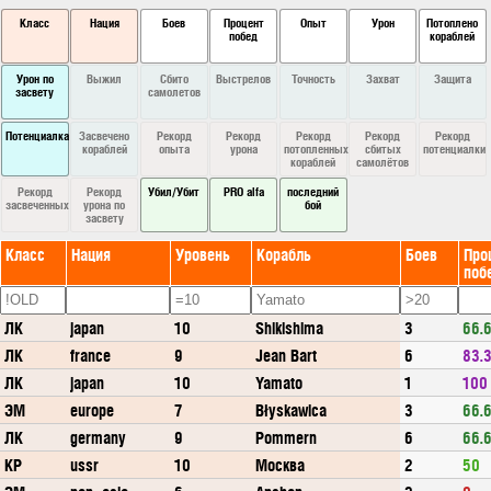
Класс
Нация
Боев
Процент
Опыт
Урон
Потоплено
побед
кораблей
Урон по
Выжил
Сбито
Выстрелов
Точность
Захват
Защита
засвету
самолетов
Потенциалка
Засвечено
Рекорд
Рекорд
Рекорд
Рекорд
Рекорд
кораблей
опыта
урона
потопленных
сбитых
потенциалки
кораблей
самолётов
Рекорд
Рекорд
Убил/Убит
PRO alfa
последний
засвеченных
урона по
бой
засвету
Класс
Нация
Уровень
Корабль
Боев
Про
поб
ЛК
japan
10
Shikishima
3
66.
ЛК
france
9
Jean Bart
6
83.
ЛК
japan
10
Yamato
1
100
ЭМ
europe
7
Błyskawica
3
66.
ЛК
germany
9
Pommern
6
66.
КР
ussr
10
Москва
2
50