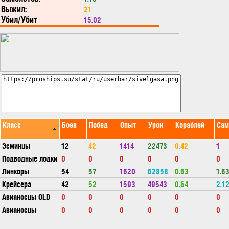
Выжил:
21
Убил/Убит
15.02
Класс
Боев
Побед
Опыт
Урон
Кораблей
Сам
Эсминцы
12
42
1414
22473
0.42
1
Подводные лодки
0
0
0
0
0
0
Линкоры
54
57
1620
62858
0.63
1.6
Крейсера
42
52
1593
49543
0.64
2.1
Авианосцы OLD
0
0
0
0
0
0
Авианосцы
0
0
0
0
0
0