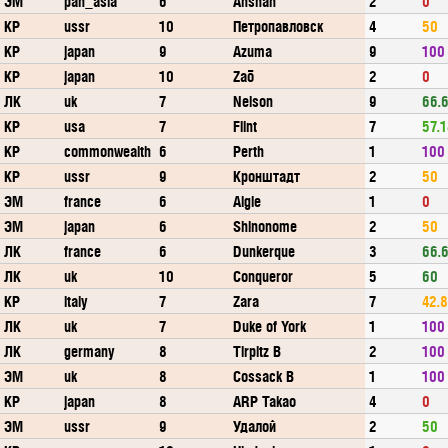
ЭМ
pan_asia
6
Anshan
2
0
КР
ussr
10
Петропавловск
4
50
КР
japan
9
Azuma
9
100
КР
japan
10
Zaō
2
0
ЛК
uk
7
Nelson
9
66.
КР
usa
7
Flint
7
57.1
КР
commonwealth
6
Perth
1
100
КР
ussr
9
Кронштадт
2
50
ЭМ
france
6
Aigle
1
0
ЭМ
japan
6
Shinonome
2
50
ЛК
france
6
Dunkerque
3
66.
ЛК
uk
10
Conqueror
5
60
КР
italy
7
Zara
7
42.
ЛК
uk
7
Duke of York
1
100
ЛК
germany
8
Tirpitz B
2
100
ЭМ
uk
8
Cossack B
1
100
КР
japan
8
ARP Takao
4
0
ЭМ
ussr
9
Удалой
2
50