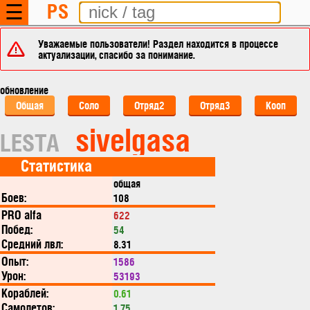
PS
☰
Уважаемые пользователи! Раздел находится в процессе
актуализации, спасибо за понимание.
обновление
Общая
Соло
Отряд2
Отряд3
Кооп
sivelgasa
LESTA
Статистика
общая
Боев:
108
PRO alfa
622
Побед:
54
Средний лвл:
8.31
Опыт:
1586
Урон:
53193
Кораблей:
0.61
Самолетов:
1.75