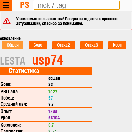
PS
☰
Уважаемые пользователи! Раздел находится в процессе
актуализации, спасибо за понимание.
обновление
Общая
Соло
Отряд2
Отряд3
Кооп
usp74
LESTA
Статистика
общая
Боев:
23
PRO alfa
1023
Побед:
57
Средний лвл:
9.7
Опыт:
1844
Урон:
68194
Кораблей:
0.7
Самолетов:
2.57