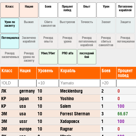
Класс
Нация
Боев
Процент
Опыт
Урон
Потоплено
побед
кораблей
Урон по
Выжил
Сбито
Выстрелов
Точность
Захват
Защита
засвету
самолетов
Потенциалка
Засвечено
Рекорд
Рекорд
Рекорд
Рекорд
Рекорд
кораблей
опыта
урона
потопленных
сбитых
потенциалки
кораблей
самолётов
Рекорд
Рекорд
Убил/Убит
PRO alfa
последний
засвеченных
урона по
бой
засвету
Класс
Нация
Уровень
Корабль
Боев
Процент
побед
ЛК
germany
10
Mecklenburg
2
0
КР
japan
10
Yoshino
1
0
КР
usa
10
Salem
1
100
ЭМ
usa
10
Forrest Sherman
3
66.67
ЭМ
ussr
10
Хабаровск
1
100
ЭМ
europe
10
Ragnar
1
0