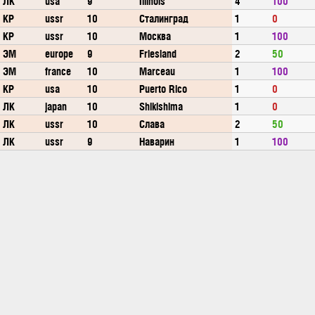
ЛК
usa
9
Illinois
4
100
КР
ussr
10
Сталинград
1
0
КР
ussr
10
Москва
1
100
ЭМ
europe
9
Friesland
2
50
ЭМ
france
10
Marceau
1
100
КР
usa
10
Puerto Rico
1
0
ЛК
japan
10
Shikishima
1
0
ЛК
ussr
10
Слава
2
50
ЛК
ussr
9
Наварин
1
100