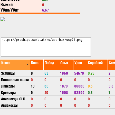
Выжил:
9
Убил/Убит
6.67
Класс
Боев
Побед
Опыт
Урон
Кораблей
Сам
Эсминцы
8
63
1960
54670
0.75
2
Подводные лодки
0
0
0
0
0
0
Линкоры
10
60
1870
86660
0.6
3.8
Крейсера
5
40
1608
52899
0.8
1
Авианосцы OLD
0
0
0
0
0
0
Авианосцы
0
0
0
0
0
0