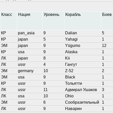
Класс
Нация
Уровень
Корабль
Боев
КР
pan_asia
9
Dalian
5
КР
japan
5
Yahagi
1
ЭМ
japan
9
Yūgumo
12
КР
usa
9
Alaska
1
ЛК
japan
8
Kii
1
ЛК
ussr
4
Гангут
1
ЭМ
germany
10
Z-52
2
ЭМ
usa
9
Black
1
КР
ussr
9
Тольятти
1
ЛК
ussr
11
Адмирал Ушаков
3
ЛК
usa
10
Ohio
1
ЭМ
ussr
6
Сообразительный
1
ЛК
ussr
9
Наварин
1