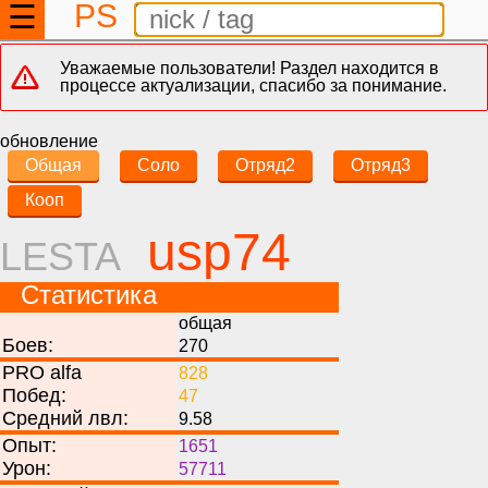
PS
☰
Уважаемые пользователи! Раздел находится в
процессе актуализации, спасибо за понимание.
обновление
Общая
Соло
Отряд2
Отряд3
Кооп
usp74
LESTA
Статистика
общая
Боев:
270
PRO alfa
828
Побед:
47
Средний лвл:
9.58
Опыт:
1651
Урон:
57711