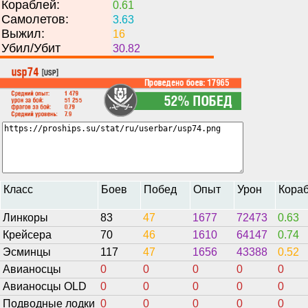
Кораблей:
0.61
Самолетов:
3.63
Выжил:
16
Убил/Убит
30.82
Класс
Боев
Побед
Опыт
Урон
Кора
Линкоры
83
47
1677
72473
0.63
Крейсера
70
46
1610
64147
0.74
Эсминцы
117
47
1656
43388
0.52
Авианосцы
0
0
0
0
0
Авианосцы OLD
0
0
0
0
0
Подводные лодки
0
0
0
0
0