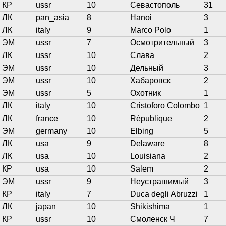
КР
ussr
10
Севастополь
31
ЛК
pan_asia
8
Hanoi
3
ЛК
italy
9
Marco Polo
1
ЭМ
ussr
7
Осмотрительный
3
ЛК
ussr
10
Слава
2
ЭМ
ussr
10
Дельный
3
ЭМ
ussr
10
Хабаровск
2
ЭМ
ussr
5
Охотник
1
ЛК
italy
10
Cristoforo Colombo
1
ЛК
france
10
République
2
ЭМ
germany
10
Elbing
5
ЛК
usa
9
Delaware
8
ЛК
usa
10
Louisiana
2
КР
usa
10
Salem
2
ЭМ
ussr
9
Неустрашимый
3
КР
italy
7
Duca degli Abruzzi
1
ЛК
japan
10
Shikishima
1
КР
ussr
10
Смоленск Ч
7