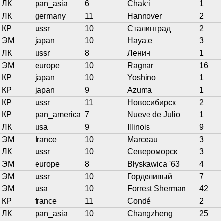
ЛК
pan_asia
6
Chakri
1
ЛК
germany
11
Hannover
2
КР
ussr
10
Сталинград
2
ЭМ
japan
10
Hayate
3
ЛК
ussr
8
Ленин
1
ЭМ
europe
10
Ragnar
16
КР
japan
10
Yoshino
1
КР
japan
9
Azuma
1
КР
ussr
11
Новосибирск
2
КР
pan_america
7
Nueve de Julio
1
ЛК
usa
9
Illinois
9
ЭМ
france
10
Marceau
3
ЛК
ussr
10
Североморск
3
ЭМ
europe
8
Błyskawica '63
4
ЭМ
ussr
10
Горделивый
7
ЭМ
usa
10
Forrest Sherman
42
КР
france
11
Condé
2
ЛК
pan_asia
10
Changzheng
25