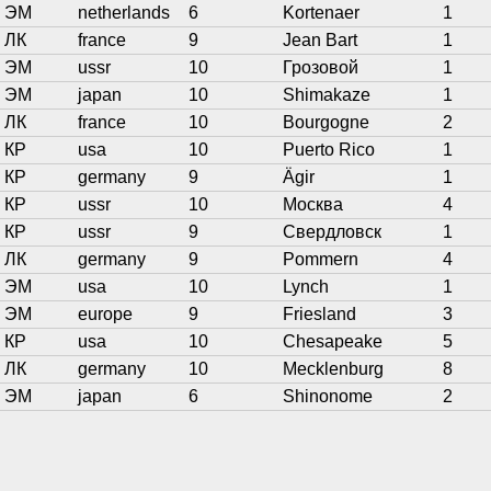
ЭМ
netherlands
6
Kortenaer
1
ЛК
france
9
Jean Bart
1
ЭМ
ussr
10
Грозовой
1
ЭМ
japan
10
Shimakaze
1
ЛК
france
10
Bourgogne
2
КР
usa
10
Puerto Rico
1
КР
germany
9
Ägir
1
КР
ussr
10
Москва
4
КР
ussr
9
Свердловск
1
ЛК
germany
9
Pommern
4
ЭМ
usa
10
Lynch
1
ЭМ
europe
9
Friesland
3
КР
usa
10
Chesapeake
5
ЛК
germany
10
Mecklenburg
8
ЭМ
japan
6
Shinonome
2