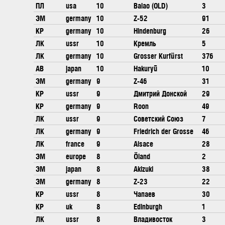
ПЛ
usa
10
Balao (OLD)
3
ЭМ
germany
10
Z-52
91
КР
germany
10
Hindenburg
26
ЛК
ussr
10
Кремль
5
ЛК
germany
10
Grosser Kurfürst
376
АВ
japan
10
Hakuryū
10
ЭМ
germany
9
Z-46
31
КР
ussr
9
Дмитрий Донской
29
КР
germany
9
Roon
49
ЛК
ussr
9
Советский Союз
7
ЛК
germany
9
Friedrich der Grosse
46
ЛК
france
9
Alsace
28
ЭМ
europe
8
Öland
2
ЭМ
japan
8
Akizuki
38
ЭМ
germany
8
Z-23
22
КР
ussr
8
Чапаев
30
КР
uk
8
Edinburgh
1
ЛК
ussr
8
Владивосток
3