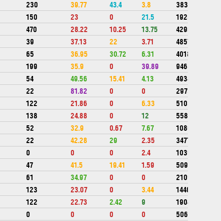
230
39.77
43.4
3.8
383413
150
23
0
21.5
1928374
470
28.22
10.25
13.75
429552
39
37.13
22
3.71
485727
65
36.95
30.72
6.31
401805
199
35.9
0
39.89
946855
54
49.56
15.41
4.13
493493
22
81.82
0
0
297366
122
21.86
0
6.33
510301
138
24.88
0
12
558611
52
32.9
0.67
7.67
1080044
22
42.28
29
2.35
347789
0
0
0
2.4
103980
47
41.5
19.41
1.59
509378
61
34.97
0
0
2109687
123
23.07
0
3.44
1440745
122
22.73
2.42
9
1904523
0
0
0
0
50600