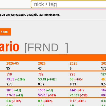
се актуализации, спасибо за понимание.
Кооп
ario
[FRND_]
2026-05
2026
2025
20
15
43
6
17
510
702
293
12
73.33
53.49
50
46
(+0.091)
(+0.012)
(-0.004)
9.73
9.37
8.33
9.
1810
1585
1445
16
(+1.3)
(+0.8)
(-0.1)
57486
52762
26851
69
(+1.3)
(-56.3)
(-53.2)
0.6
0.6
0.17
0.
(-0.002)
(-0.005)
(-0.001)
0.93
1.02
1.5
2.4