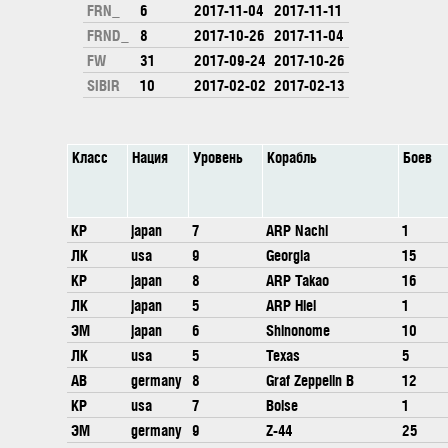
FRN_
6
2017-11-04
2017-11-11
FRND_
8
2017-10-26
2017-11-04
FW
31
2017-09-24
2017-10-26
SIBIR
10
2017-02-02
2017-02-13
Класс
Нация
Уровень
Корабль
Боев
КР
japan
7
ARP Nachi
1
ЛК
usa
9
Georgia
15
КР
japan
8
ARP Takao
16
ЛК
japan
5
ARP Hiei
1
ЭМ
japan
6
Shinonome
10
ЛК
usa
5
Texas
5
АВ
germany
8
Graf Zeppelin B
12
КР
usa
7
Boise
1
ЭМ
germany
9
Z-44
25