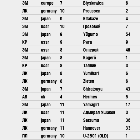
ЭМ
europe
7
Błyskawica
6
ЛК
germany
10
Preussen
2
ЭМ
japan
9
Kitakaze
4
ЭМ
ussr
10
Грозовой
7
ЭМ
japan
9
Yūgumo
54
КР
ussr
9
Рига
9
ЭМ
ussr
8
Огневой
46
ЭМ
japan
8
Kagerō
1
КР
ussr
8
Таллин
3
ЛК
japan
8
Yumihari
6
ЛК
germany
8
Zieten
6
ЭМ
japan
7
Shiratsuyu
43
АВ
uk
4
Hermes
5
ЭМ
japan
11
Yamagiri
17
ЛК
ussr
11
Адмирал Ушаков
3
ЛК
japan
11
Satsuma
36
ЛК
germany
11
Hannover
33
ПЛ
germany
10
U-2501 (OLD)
1