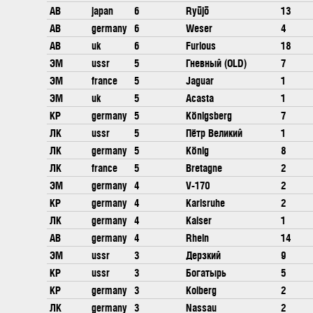
АВ
japan
6
Ryūjō
13
АВ
germany
6
Weser
4
АВ
uk
6
Furious
18
ЭМ
ussr
5
Гневный (OLD)
7
ЭМ
france
5
Jaguar
1
ЭМ
uk
5
Acasta
1
КР
germany
5
Königsberg
7
ЛК
ussr
5
Пётр Великий
1
ЛК
germany
5
König
8
ЛК
france
5
Bretagne
2
ЭМ
germany
4
V-170
2
КР
germany
4
Karlsruhe
2
ЛК
germany
4
Kaiser
1
АВ
germany
4
Rhein
14
ЭМ
ussr
3
Дерзкий
9
КР
ussr
3
Богатырь
5
КР
germany
3
Kolberg
2
ЛК
germany
3
Nassau
2