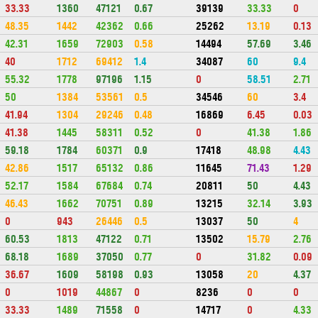
33.33
1360
47121
0.67
39139
33.33
0
48.35
1442
42362
0.66
25262
13.19
0.13
42.31
1659
72903
0.58
14494
57.69
3.46
40
1712
69412
1.4
34087
60
9.4
55.32
1778
97196
1.15
0
58.51
2.71
50
1384
53561
0.5
34546
60
3.4
41.94
1304
29246
0.48
16869
6.45
0.03
41.38
1445
58311
0.52
0
41.38
1.86
59.18
1784
60371
0.9
17418
48.98
4.43
42.86
1517
65132
0.86
11645
71.43
1.29
52.17
1584
67684
0.74
20811
50
4.43
46.43
1662
70751
0.89
13215
32.14
3.93
0
943
26446
0.5
13037
50
4
60.53
1813
47122
0.71
13502
15.79
2.76
68.18
1689
37050
0.77
0
31.82
0.09
36.67
1609
58198
0.93
13058
20
4.37
0
1019
44867
0
8236
0
0
33.33
1489
71558
0
14717
0
4.33