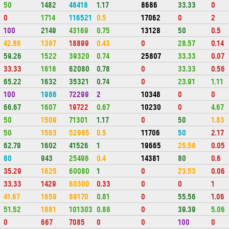
50
1482
48418
1.17
8686
33.33
0
0
1714
116521
0.5
17062
0
2
100
2149
43169
0.75
13128
50
0.5
42.86
1387
18899
0.43
0
28.57
0.14
59.26
1522
39320
0.74
25807
33.33
0.07
33.33
1618
62080
0.78
0
33.33
0.56
65.22
1632
35321
0.74
0
23.91
1.11
100
1986
72299
2
10348
0
0
66.67
1607
19722
0.67
10230
0
4.67
50
1509
71301
1.17
0
50
1.83
50
1563
52985
0.5
11706
50
2.17
62.79
1602
41526
1
19665
25.58
0.05
80
943
25496
0.4
14381
80
0.6
35.29
1625
60080
1
0
23.53
0.06
33.33
1429
60300
0.33
0
0
1
41.67
1659
89170
0.81
0
55.56
1.06
51.52
1881
101303
0.88
0
39.39
5.06
0
667
7085
0
0
100
0