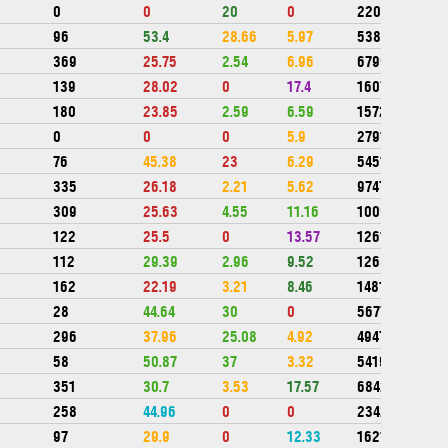
0
0
20
0
220866
96
53.4
28.66
5.97
538798
369
25.75
2.54
6.96
679956
139
28.02
0
17.4
1607737
180
23.85
2.59
6.59
1572342
0
0
0
5.9
279194
76
45.38
23
6.29
545183
335
26.18
2.21
5.62
974736
309
25.63
4.55
11.16
1009801
122
25.5
0
13.57
1261372
112
29.39
2.96
9.52
1268056
162
22.19
3.21
8.46
1481402
28
44.64
30
0
567750
296
37.96
25.08
4.92
494793
58
50.87
37
3.32
541949
351
30.7
3.53
17.57
684231
258
44.96
0
0
2342600
97
29.9
0
12.33
1621760