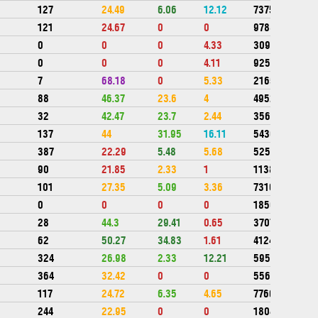
127
24.49
6.06
12.12
737564
121
24.67
0
0
978832
0
0
0
4.33
309800
0
0
0
4.11
92504
7
68.18
0
5.33
216539
88
46.37
23.6
4
495282
32
42.47
23.7
2.44
356430
137
44
31.95
16.11
543077
387
22.29
5.48
5.68
525216
90
21.85
2.33
1
1138947
101
27.35
5.09
3.36
731070
0
0
0
0
185000
28
44.3
29.41
0.65
370716
62
50.27
34.83
1.61
412449
324
26.98
2.33
12.21
595595
364
32.42
0
0
556400
117
24.72
6.35
4.65
776690
244
22.95
0
0
1804600