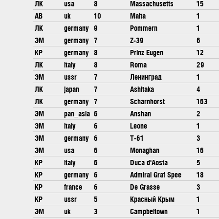
ЛК
usa
8
Massachusetts
15
АВ
uk
10
Malta
1
ЛК
germany
9
Pommern
1
ЭМ
germany
7
Z-39
6
КР
germany
8
Prinz Eugen
12
ЛК
italy
8
Roma
29
ЭМ
ussr
7
Ленинград
1
ЛК
japan
7
Ashitaka
4
ЛК
germany
7
Scharnhorst
163
ЭМ
pan_asia
6
Anshan
2
ЭМ
italy
6
Leone
1
ЭМ
germany
6
T-61
3
ЭМ
usa
6
Monaghan
16
КР
italy
6
Duca d'Aosta
5
КР
germany
6
Admiral Graf Spee
18
КР
france
6
De Grasse
3
КР
ussr
5
Красный Крым
1
ЭМ
uk
3
Campbeltown
1