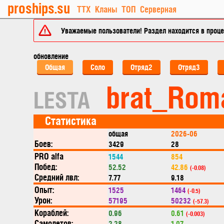
proships.su
ТТХ
Кланы
ТОП
Серверная
Уважаемые пользователи! Раздел находится в процес
обновление
Общая
Соло
Отряд2
Отряд3
brat_Rom
LESTA
Статистика
общая
2026-06
Боев:
3429
28
PRO alfa
1544
854
Побед:
52.52
42.86
(-0.08)
Средний лвл:
7.77
9.18
Опыт:
1525
1464
(-0.5)
Урон:
57195
50232
(-57.3)
Кораблей:
0.96
0.61
(-0.003)
Самолетов:
2.28
1.07