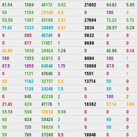
61.54
1564
46172
0.62
21802
84.62
5.85
50
1154
25109
0.5
0
100
4
55.56
1367
43186
0.61
27694
72.22
5.72
71.43
1333
30985
0.57
3034
28.57
0.29
0
685
45748
0
5632
0
0
0
617
17457
1
9689
0
0
42.86
1030
28424
1.29
0
42.86
0.14
100
1353
42913
2
9094
100
1
87.5
1855
64549
1.75
10868
87.5
0
0
1121
47640
2
1551
0
1
50
1192
32737
0.5
13714
50
0
50
1135
34248
1.5
0
50
0
0
945
42239
2
0
100
2
21.43
829
41176
1
18362
57.14
3.64
55.56
509
10039
0.56
0
0
0
60
924
35424
2
0
60
0
50
735
18028
1
0
50
0
50
798
37390
0.5
19946
0
0