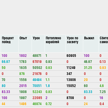
Процент
Опыт
Урон
Потоплено
Урон по
Выжил
Сбит
побед
кораблей
засвету
само
100
1802
48971
1
60905
100
0
66.67
1783
67019
0.93
0
46.67
0.13
50
1635
50502
0.63
11249
31.25
0.63
0
876
21676
0
347
0
0
70
1556
49494
1.1
13906
20
0
80
2015
70051
1.8
15052
60
4.6
83.33
1908
52243
0.83
0
83.33
7.25
100
1997
22085
2
8709
0
16
44
1496
46974
0.72
0
24
0.4