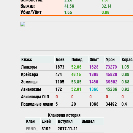
Выжил:
41.56
32.14
Убил/Убит
1.65
0.89
Класс
Боев
Побед
Опыт
Урон
Кораб
Линкоры
1673
52.66
1628
73270
1.05
Крейсера
474
49.16
1398
45820
0.88
Эсминцы
1105
53.85
1450
39692
0.88
Авианосцы
172
52.91
1360
45286
0.92
Авианосцы OLD
0
0
0
0
0
Подводные лодки
5
20
1068
34492
0.4
Клановая история
Клан
Дней
Вступил
Вышел
FRND_
3192
2017-11-11