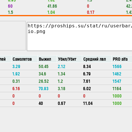
60
41.86
0
42.
1.5
1.04
0.17
1.4
лей
Самолетов
Выжил
Убил/Убит
Средний лвл
PRO alfa
3.29
50.45
2.12
8.34
1566
1.92
34.6
1.34
6.79
1462
0.31
26.52
1.2
7.61
1547
6.16
70.93
3.18
6.02
1164
0
0
0
0
1000
0
40
0.67
11.04
1000