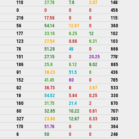
110
27.78
7.8
2.07
1493197
0
0
0
0
458000
216
17.59
0
0
1153200
56
54.14
12.67
0
360580
177
33.16
6.25
12
1023224
123
27.54
0.66
6.31
1039483
78
51.28
49
0
666336
151
27.15
0
20.25
779166
186
25.8
6.12
9.02
885303
91
39.23
51.5
8
436201
152
41.45
60
0
78500
92
36.73
9
3.67
533022
19
54.52
5.94
0.25
330110
160
31.75
21.4
2
670447
80
32.85
10.22
0.61
707984
327
23.96
12.67
0.33
393299
170
51.76
0
0
364266
6
50
0
0
249302