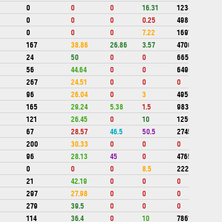
0
0
0
16.31
123440
0
0
0
0.25
49800
0
0
0
7.22
169132
167
38.86
26.86
3.57
470666
24
50
0
0
665800
56
44.64
0
0
649000
267
24.51
0
0
0
96
26.04
0
3
495000
165
29.24
5.38
1.5
983571
121
26.45
0
10
1250851
67
28.57
46.5
50.5
274599
200
30.33
0
0
0
96
28.13
45
0
476536
0
0
0
8.5
222079
21
42.19
0
0
0
297
27.98
0
0
0
279
39.5
0
0
0
114
36.4
0
10
786167