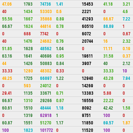
47.06
1793
74736
1.41
15453
41.18
3.21
40
1434
53303
0.6
2221
0
4.6
55.56
1667
35868
0.89
41293
66.67
7.22
66.67
1624
44814
0.78
60510
88.89
1
0
688
7742
0
6072
0
0.67
40
1476
24682
0.76
20744
16
2.32
51.85
1628
48562
1.04
0
11.11
0.19
63.16
1641
40696
0.95
19611
31.58
0.37
44
1426
50883
0.84
3907
40
2.12
33.33
1280
48302
0.33
0
33.33
10
49.25
1725
66897
1.22
12940
43.28
7.94
0
593
24012
0
14269
0
0
29.41
1135
33671
0.71
13383
5.88
0
66.67
1310
29266
0.67
16556
22.22
0
60.61
1510
48444
1.18
8092
42.42
1.58
0
1319
62918
1
9751
100
0
60.87
1551
51270
1.17
11850
69.57
1.87
100
1823
101772
0
11520
100
0