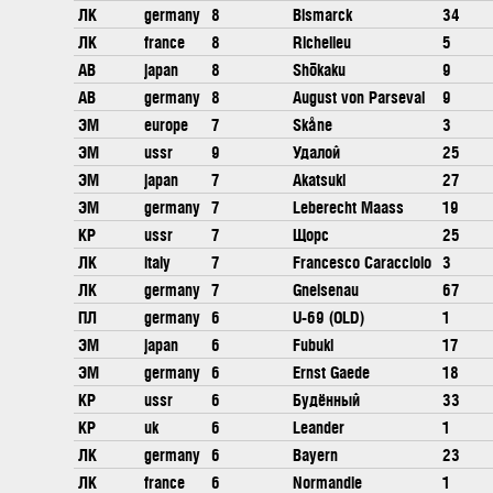
ЛК
germany
8
Bismarck
34
ЛК
france
8
Richelieu
5
АВ
japan
8
Shōkaku
9
АВ
germany
8
August von Parseval
9
ЭМ
europe
7
Skåne
3
ЭМ
ussr
9
Удалой
25
ЭМ
japan
7
Akatsuki
27
ЭМ
germany
7
Leberecht Maass
19
КР
ussr
7
Щорс
25
ЛК
italy
7
Francesco Caracciolo
3
ЛК
germany
7
Gneisenau
67
ПЛ
germany
6
U-69 (OLD)
1
ЭМ
japan
6
Fubuki
17
ЭМ
germany
6
Ernst Gaede
18
КР
ussr
6
Будённый
33
КР
uk
6
Leander
1
ЛК
germany
6
Bayern
23
ЛК
france
6
Normandie
1