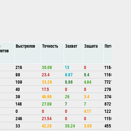
о
Выстрелов
Точность
Захват
Защита
Потенциалка
летов
216
30.09
13
0
1184700
98
23.4
8.67
8.4
1166513
109
33.28
8.88
4.94
772744
40
17.5
0
0
279464
39
46.89
26
3.4
374838
148
27.09
7
7
872074
0
0
0
4.17
122881
246
21.54
0
0
1156300
33
42.28
30.24
3.08
455577