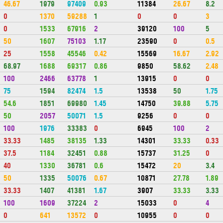
46.67
1979
97409
0.93
11384
26.67
8.2
0
1370
59288
1
0
0
3
0
1533
67916
2
39120
100
5
50
1607
75103
1.17
23590
0
0.5
25
1558
45546
0.42
15569
16.67
2.92
68.97
1688
69317
0.86
9850
58.62
2.48
100
2466
63778
1
13915
0
0
75
1594
82474
1.5
13538
50
1.75
54.6
1851
69980
1.45
14750
39.88
5.75
50
2057
50071
1.5
9256
0
0
100
1976
33383
0
6945
100
2
33.33
1485
38135
1.33
14301
33.33
0.33
37.5
1184
32451
0.88
15737
31.25
0
40
1330
36781
0.6
15472
20
3.4
50
1335
50076
0.67
10871
27.78
1.89
33.33
1407
41381
1.67
3907
33.33
3.33
100
1609
37224
2
15033
0
4
0
641
13572
0
10955
0
0