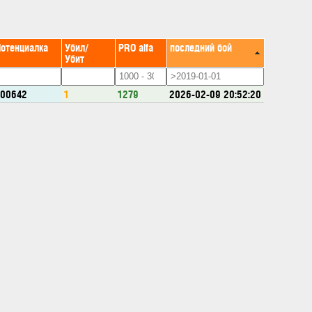
Потенциалка
Убил/
PRO alfa
последний бой
Убит
600642
1
1279
2026-02-09 20:52:20