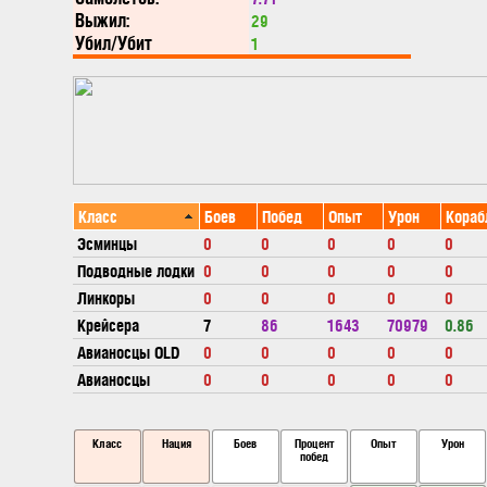
Выжил:
29
Убил/Убит
1
Класс
Боев
Побед
Опыт
Урон
Кораб
Эсминцы
0
0
0
0
0
Подводные лодки
0
0
0
0
0
Линкоры
0
0
0
0
0
Крейсера
7
86
1643
70979
0.86
Авианосцы OLD
0
0
0
0
0
Авианосцы
0
0
0
0
0
Класс
Нация
Боев
Процент
Опыт
Урон
побед