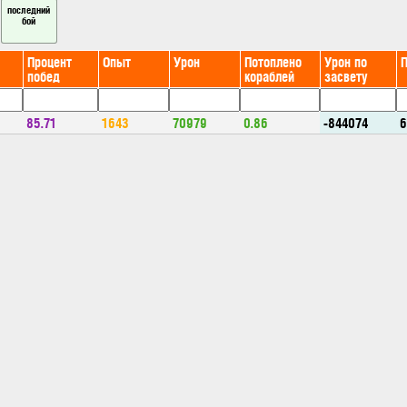
последний
бой
Процент
Опыт
Урон
Потоплено
Урон по
побед
кораблей
засвету
85.71
1643
70979
0.86
-844074