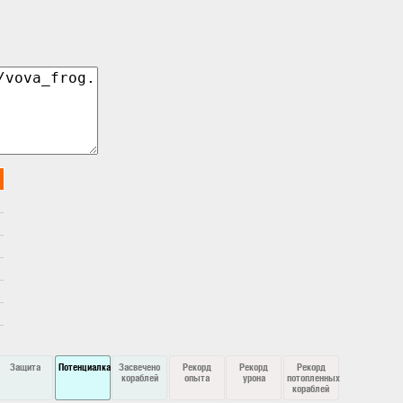
Защита
Потенциалка
Засвечено
Рекорд
Рекорд
Рекорд
кораблей
опыта
урона
потопленных
кораблей