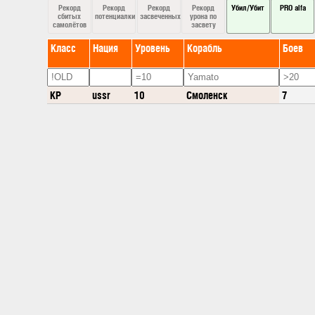
Рекорд
Рекорд
Рекорд
Рекорд
Убил/Убит
PRO alfa
сбитых
потенциалки
засвеченных
урона по
самолётов
засвету
Класс
Нация
Уровень
Корабль
Боев
КР
ussr
10
Смоленск
7