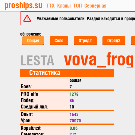
proships.su
ТТХ
Кланы
ТОП
Серверная
Уважаемые пользователи! Раздел находится в процес
обновление
Общая
Соло
Отряд2
Отряд3
vova_frog
LESTA
Статистика
общая
Боев:
7
PRO alfa
1279
Побед:
86
Средний лвл:
10
Опыт:
1643
Урон:
70979
Кораблей:
0.86
Самолетов:
7.71