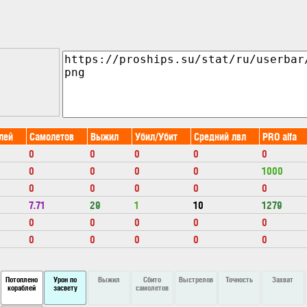
лей
Самолетов
Выжил
Убил/Убит
Средний лвл
PRO alfa
0
0
0
0
0
0
0
0
0
1000
0
0
0
0
0
7.71
29
1
10
1279
0
0
0
0
0
0
0
0
0
0
Потоплено
Урон по
Выжил
Сбито
Выстрелов
Точность
Захват
кораблей
засвету
самолетов