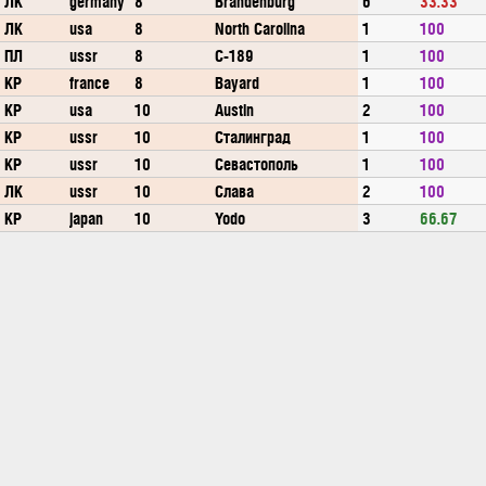
ЛК
germany
8
Brandenburg
6
33.33
ЛК
usa
8
North Carolina
1
100
ПЛ
ussr
8
С-189
1
100
КР
france
8
Bayard
1
100
КР
usa
10
Austin
2
100
КР
ussr
10
Сталинград
1
100
КР
ussr
10
Севастополь
1
100
ЛК
ussr
10
Слава
2
100
КР
japan
10
Yodo
3
66.67