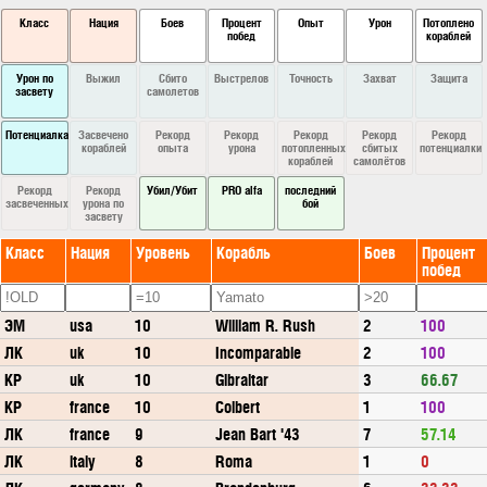
Класс
Нация
Боев
Процент
Опыт
Урон
Потоплено
побед
кораблей
Урон по
Выжил
Сбито
Выстрелов
Точность
Захват
Защита
засвету
самолетов
Потенциалка
Засвечено
Рекорд
Рекорд
Рекорд
Рекорд
Рекорд
кораблей
опыта
урона
потопленных
сбитых
потенциалки
кораблей
самолётов
Рекорд
Рекорд
Убил/Убит
PRO alfa
последний
засвеченных
урона по
бой
засвету
Класс
Нация
Уровень
Корабль
Боев
Процент
побед
ЭМ
usa
10
William R. Rush
2
100
ЛК
uk
10
Incomparable
2
100
КР
uk
10
Gibraltar
3
66.67
КР
france
10
Colbert
1
100
ЛК
france
9
Jean Bart '43
7
57.14
ЛК
italy
8
Roma
1
0