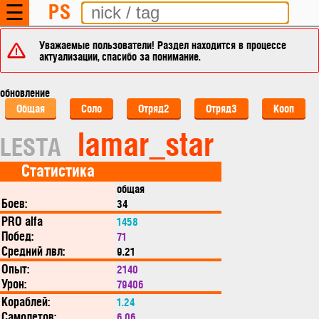
PS
☰
Уважаемые пользователи! Раздел находится в процессе
актуализации, спасибо за понимание.
обновление
Общая
Соло
Отряд2
Отряд3
Кооп
lamar_star
LESTA
Статистика
общая
Боев:
34
PRO alfa
1458
Побед:
71
Средний лвл:
9.21
Опыт:
2140
Урон:
79406
Кораблей:
1.24
Самолетов:
6.06