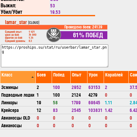
Выжил:
53
Убил/Убит
19.53
Класс
Боев
Побед
Опыт
Урон
Кораблей
Сам
Эсминцы
2
100
2952
63153
2
37.
Подводные лодки
1
100
2124
4279
0
0
Линкоры
19
58
1799
69645
1.11
2.8
Крейсера
12
83
2545
103831
1.42
6.4
Авианосцы OLD
0
0
0
0
0
0
Авианосцы
0
0
0
0
0
0