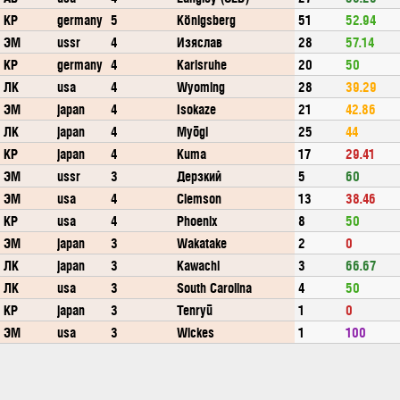
КР
germany
5
Königsberg
51
52.94
ЭМ
ussr
4
Изяслав
28
57.14
КР
germany
4
Karlsruhe
20
50
ЛК
usa
4
Wyoming
28
39.29
ЭМ
japan
4
Isokaze
21
42.86
ЛК
japan
4
Myōgi
25
44
КР
japan
4
Kuma
17
29.41
ЭМ
ussr
3
Дерзкий
5
60
ЭМ
usa
4
Clemson
13
38.46
КР
usa
4
Phoenix
8
50
ЭМ
japan
3
Wakatake
2
0
ЛК
japan
3
Kawachi
3
66.67
ЛК
usa
3
South Carolina
4
50
КР
japan
3
Tenryū
1
0
ЭМ
usa
3
Wickes
1
100