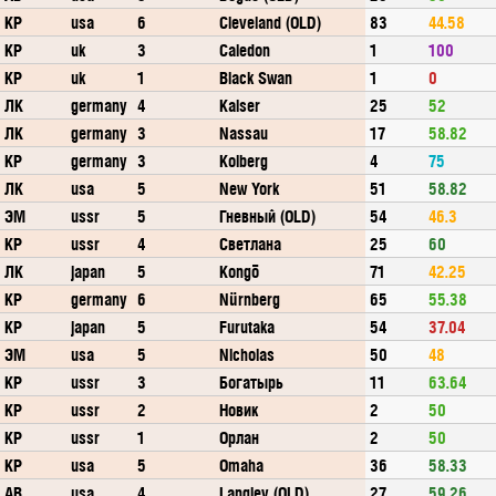
КР
usa
6
Cleveland (OLD)
83
44.58
КР
uk
3
Caledon
1
100
КР
uk
1
Black Swan
1
0
ЛК
germany
4
Kaiser
25
52
ЛК
germany
3
Nassau
17
58.82
КР
germany
3
Kolberg
4
75
ЛК
usa
5
New York
51
58.82
ЭМ
ussr
5
Гневный (OLD)
54
46.3
КР
ussr
4
Светлана
25
60
ЛК
japan
5
Kongō
71
42.25
КР
germany
6
Nürnberg
65
55.38
КР
japan
5
Furutaka
54
37.04
ЭМ
usa
5
Nicholas
50
48
КР
ussr
3
Богатырь
11
63.64
КР
ussr
2
Новик
2
50
КР
ussr
1
Орлан
2
50
КР
usa
5
Omaha
36
58.33
АВ
usa
4
Langley (OLD)
27
59.26