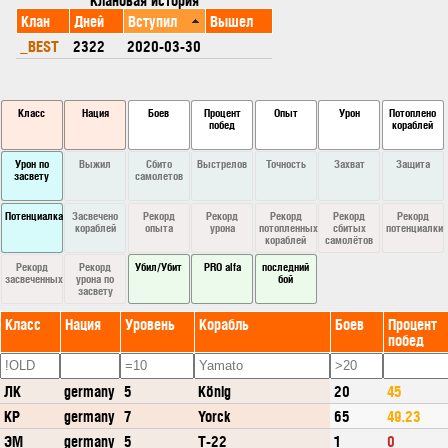
Клан
Дней
Вступил
Вышел
_BEST
2322
2020-03-30
Класс
Нация
Боев
Процент
Опыт
Урон
Потоплено
побед
кораблей
Урон по
Выжил
Сбито
Выстрелов
Точность
Захват
Защита
засвету
самолетов
Потенциалка
Засвечено
Рекорд
Рекорд
Рекорд
Рекорд
Рекорд
кораблей
опыта
урона
потопленных
сбитых
потенциалки
кораблей
самолётов
Рекорд
Рекорд
Убил/Убит
PRO alfa
последний
засвеченных
урона по
бой
засвету
Класс
Нация
Уровень
Корабль
Боев
Процент
побед
ЛК
germany
5
König
20
45
КР
germany
7
Yorck
65
49.23
ЭМ
germany
5
T-22
1
0