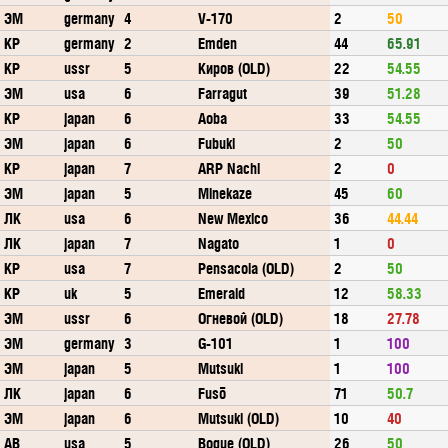
ЭМ
germany
4
V-170
2
50
КР
germany
2
Emden
44
65.91
КР
ussr
5
Киров (OLD)
22
54.55
ЭМ
usa
6
Farragut
39
51.28
КР
japan
6
Aoba
33
54.55
ЭМ
japan
6
Fubuki
2
50
КР
japan
7
ARP Nachi
2
0
ЭМ
japan
5
Minekaze
45
60
ЛК
usa
6
New Mexico
36
44.44
ЛК
japan
7
Nagato
1
0
КР
usa
7
Pensacola (OLD)
2
50
КР
uk
5
Emerald
12
58.33
ЭМ
ussr
6
Огневой (OLD)
18
27.78
ЭМ
germany
3
G-101
1
100
ЭМ
japan
5
Mutsuki
1
100
ЛК
japan
6
Fusō
71
50.7
ЭМ
japan
6
Mutsuki (OLD)
10
40
АВ
usa
5
Bogue (OLD)
26
50