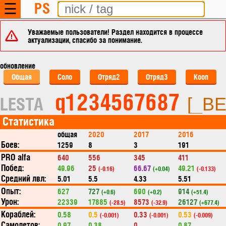
PS
☰
Уважаемые пользователи! Раздел находится в процессе
актуализации, спасибо за понимание.
обновление
Общая
Соло
Отряд2
Отряд3
Кооп
q1234567687
LESTA
[_BE
Статистика
общая
2020
2017
2016
Боев:
1259
8
3
191
PRO alfa
640
556
345
411
Побед:
49.96
25
66.67
49.21
(-0.16)
(+0.04)
(-0.133)
Средний лвл:
5.01
5.5
4.33
5.51
Опыт:
627
727
690
914
(+0.6)
(+0.2)
(+51.4)
Урон:
22339
17885
8573
26127
(-28.5)
(-32.9)
(+677.4)
Кораблей:
0.58
0.5
0.33
0.53
(-0.001)
(-0.001)
(-0.009)
Самолетов:
0.97
0.38
0
0.87