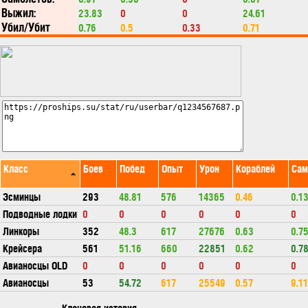
Выжил:
23.83
0
0
24.61
Убил/Убит
0.76
0.5
0.33
0.71
Класс
Боев
Побед
Опыт
Урон
Кораблей
Сам
Эсминцы
293
48.81
576
14365
0.46
0.1
Подводные лодки
0
0
0
0
0
0
Линкоры
352
48.3
617
27676
0.63
0.7
Крейсера
561
51.16
660
22851
0.62
0.7
Авианосцы OLD
0
0
0
0
0
0
Авианосцы
53
54.72
617
25549
0.57
9.11
Клановая история