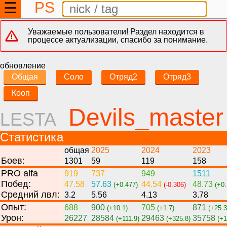
PS
☰
Уважаемые пользователи! Раздел находится в
процессе актуализации, спасибо за понимание.
обновление
Общая
Соло
Отряд2
Отряд3
Кооп
Devils_master
LESTA
Статистика
общая
2025
2024
2023
Боев:
1301
59
119
158
PRO alfa
919
737
949
1511
Побед:
47.58
57.63
44.54
48.73
(+0.477)
(-0.306)
(+0.
Средний лвл:
3.2
5.56
4.13
3.78
Опыт:
688
900
705
871
(+10.1)
(+1.7)
(+25.3
Урон:
26227
28584
29463
35758
(+111.9)
(+325.8)
(+1