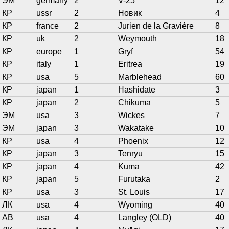
ЭМ
germany
2
V-25
12
КР
ussr
2
Новик
4
КР
france
2
Jurien de la Gravière
8
КР
uk
2
Weymouth
18
КР
europe
1
Gryf
54
КР
italy
1
Eritrea
19
КР
usa
5
Marblehead
60
КР
japan
1
Hashidate
3
КР
japan
2
Chikuma
5
ЭМ
usa
3
Wickes
7
ЭМ
japan
3
Wakatake
10
КР
usa
4
Phoenix
12
КР
japan
3
Tenryū
15
КР
japan
4
Kuma
42
КР
japan
5
Furutaka
2
КР
usa
3
St. Louis
17
ЛК
usa
4
Wyoming
40
АВ
usa
4
Langley (OLD)
40