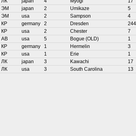
ЛК
japan
4
Myōgi
17
ЭМ
japan
2
Umikaze
5
ЭМ
usa
2
Sampson
4
КР
germany
2
Dresden
244
КР
usa
2
Chester
7
АВ
usa
5
Bogue (OLD)
1
КР
germany
1
Hermelin
3
КР
usa
1
Erie
1
ЛК
japan
3
Kawachi
17
ЛК
usa
3
South Carolina
13