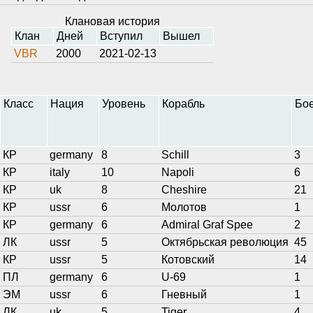
Клановая история
Клан
Дней
Вступил
Вышел
VBR
2000
2021-02-13
Класс
Нация
Уровень
Корабль
Бо
КР
germany
8
Schill
3
КР
italy
10
Napoli
6
КР
uk
8
Cheshire
21
КР
ussr
6
Молотов
1
КР
germany
6
Admiral Graf Spee
2
ЛК
ussr
5
Октябрьская революция
45
КР
ussr
5
Котовский
14
ПЛ
germany
6
U-69
1
ЭМ
ussr
6
Гневный
1
ЛК
uk
5
Tiger
4