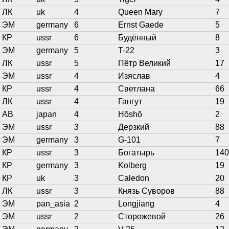
ЛК
uk
4
Queen Mary
7
ЭМ
germany
6
Ernst Gaede
5
КР
ussr
6
Будённый
8
ЭМ
germany
5
T-22
3
ЛК
ussr
5
Пётр Великий
17
ЭМ
ussr
4
Изяслав
4
КР
ussr
4
Светлана
66
ЛК
ussr
4
Гангут
19
АВ
japan
4
Hōshō
2
ЭМ
ussr
3
Дерзкий
88
ЭМ
germany
3
G-101
7
КР
ussr
3
Богатырь
140
КР
germany
3
Kolberg
19
КР
uk
3
Caledon
20
ЛК
ussr
3
Князь Суворов
88
ЭМ
pan_asia
2
Longjiang
4
ЭМ
ussr
2
Сторожевой
26