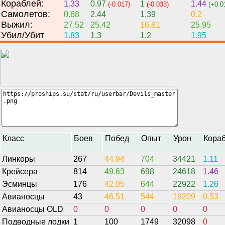
Кораблей:
1.33
0.97
1
1.44
(-0.017)
(-0.033)
(+0.0
Самолетов:
0.68
2.44
1.39
0.2
Выжил:
27.52
25.42
16.81
25.95
Убил/Убит
1.83
1.3
1.2
1.95
Класс
Боев
Побед
Опыт
Урон
Кора
Линкоры
267
44.94
704
34421
1.11
Крейсера
814
49.63
698
24618
1.46
Эсминцы
176
42.05
644
22922
1.26
Авианосцы
43
46.51
544
19209
0.53
Авианосцы OLD
0
0
0
0
0
Подводные лодки
1
100
1749
32098
0