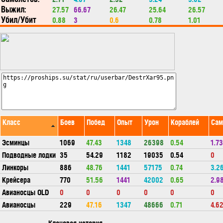
Выжил:
27.57
66.67
26.47
25.64
26.57
Убил/Убит
0.88
3
0.6
0.78
1.01
Класс
Боев
Побед
Опыт
Урон
Кораблей
Сам
Эсминцы
1069
47.43
1348
26398
0.54
1.73
Подводные лодки
35
54.29
1182
19035
0.54
0
Линкоры
886
48.76
1441
57175
0.74
3.2
Крейсера
770
51.56
1441
42002
0.65
2.9
Авианосцы OLD
0
0
0
0
0
0
Авианосцы
229
47.16
1347
48666
0.71
4.6
Клановая история