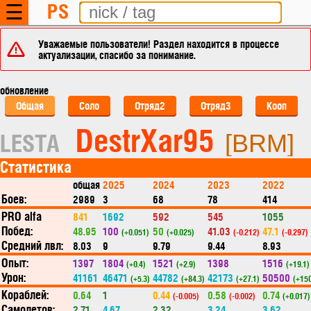
PS
☰
Уважаемые пользователи! Раздел находится в процессе
актуализации, спасибо за понимание.
обновление
Общая
Соло
Отряд2
Отряд3
Кооп
DestrXar95
LESTA
[BRM]
Статистика
общая
2025
2024
2023
2022
Боев:
2989
3
68
78
414
PRO alfa
841
1692
592
545
1055
Побед:
48.95
100
50
41.03
47.1
(+0.051)
(+0.025)
(-0.212)
(-0.297)
Средний лвл:
8.03
9
9.79
9.44
8.93
Опыт:
1397
1804
1521
1398
1516
(+0.4)
(+2.9)
(+19.1)
Урон:
41161
46471
44782
42173
50500
(+5.3)
(+84.3)
(+27.1)
(+150
Кораблей:
0.64
1
0.44
0.58
0.74
(-0.005)
(-0.002)
(+0.017)
Самолетов:
2.71
4.67
2.32
3.24
3.62