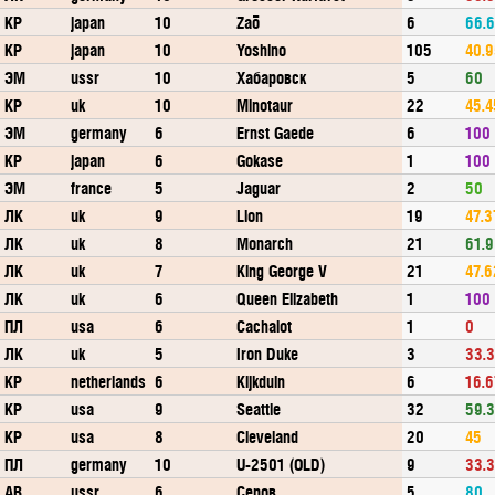
КР
japan
10
Zaō
6
66.
КР
japan
10
Yoshino
105
40.
ЭМ
ussr
10
Хабаровск
5
60
КР
uk
10
Minotaur
22
45.4
ЭМ
germany
6
Ernst Gaede
6
100
КР
japan
6
Gokase
1
100
ЭМ
france
5
Jaguar
2
50
ЛК
uk
9
Lion
19
47.3
ЛК
uk
8
Monarch
21
61.9
ЛК
uk
7
King George V
21
47.6
ЛК
uk
6
Queen Elizabeth
1
100
ПЛ
usa
6
Cachalot
1
0
ЛК
uk
5
Iron Duke
3
33.
КР
netherlands
6
Kijkduin
6
16.6
КР
usa
9
Seattle
32
59.
КР
usa
8
Cleveland
20
45
ПЛ
germany
10
U-2501 (OLD)
9
33.
АВ
ussr
6
Серов
5
80