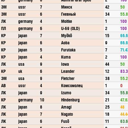
ЭМ
ussr
7
Минск
42
50
ЭМ
ussr
6
Гневный
34
55.
ЛК
germany
4
Moltke
1
100
ПЛ
germany
6
U-69 (OLD)
2
100
КР
japan
7
Myōkō
15
66.
КР
japan
6
Aoba
9
66.
КР
japan
5
Furutaka
7
71.4
КР
japan
4
Kuma
2
100
ЛК
usa
9
Iowa
44
50
КР
uk
6
Leander
12
83.
ЭМ
usa
9
Fletcher
38
55.
АВ
ussr
4
Комсомолец
1
0
ЛК
japan
9
Izumo
34
55.
КР
germany
10
Hindenburg
21
47.6
ЛК
japan
8
Amagi
25
48
ЛК
japan
7
Nagato
18
44.4
ЛК
japan
6
Fusō
11
63.