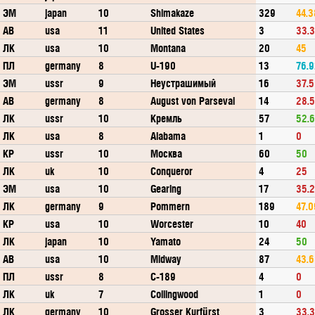
ЭМ
japan
10
Shimakaze
329
44.3
АВ
usa
11
United States
3
33.
ЛК
usa
10
Montana
20
45
ПЛ
germany
8
U-190
13
76.
ЭМ
ussr
9
Неустрашимый
16
37.5
АВ
germany
8
August von Parseval
14
28.
ЛК
ussr
10
Кремль
57
52.
ЛК
usa
8
Alabama
1
0
КР
ussr
10
Москва
60
50
ЛК
uk
10
Conqueror
4
25
ЭМ
usa
10
Gearing
17
35.
ЛК
germany
9
Pommern
189
47.0
КР
usa
10
Worcester
10
40
ЛК
japan
10
Yamato
24
50
АВ
usa
10
Midway
87
43.
ПЛ
ussr
8
С-189
4
0
ЛК
uk
7
Collingwood
1
0
ЛК
germany
10
Grosser Kurfürst
3
33.