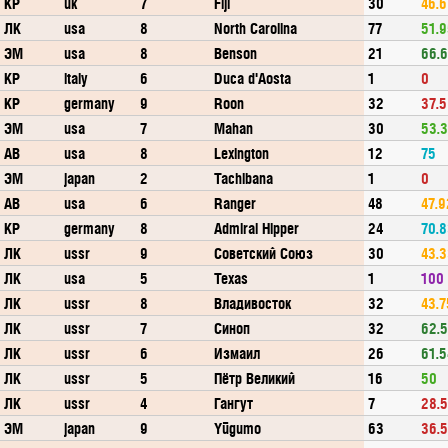
КР
uk
7
Fiji
30
46.6
ЛК
usa
8
North Carolina
77
51.
ЭМ
usa
8
Benson
21
66.
КР
italy
6
Duca d'Aosta
1
0
КР
germany
9
Roon
32
37.5
ЭМ
usa
7
Mahan
30
53.
АВ
usa
8
Lexington
12
75
ЭМ
japan
2
Tachibana
1
0
АВ
usa
6
Ranger
48
47.9
КР
germany
8
Admiral Hipper
24
70.
ЛК
ussr
9
Советский Союз
30
43.
ЛК
usa
5
Texas
1
100
ЛК
ussr
8
Владивосток
32
43.7
ЛК
ussr
7
Синоп
32
62.5
ЛК
ussr
6
Измаил
26
61.5
ЛК
ussr
5
Пётр Великий
16
50
ЛК
ussr
4
Гангут
7
28.
ЭМ
japan
9
Yūgumo
63
36.