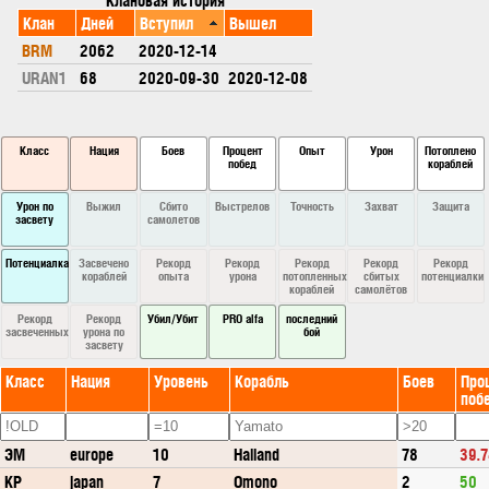
Клан
Дней
Вступил
Вышел
BRM
2062
2020-12-14
URAN1
68
2020-09-30
2020-12-08
Класс
Нация
Боев
Процент
Опыт
Урон
Потоплено
побед
кораблей
Урон по
Выжил
Сбито
Выстрелов
Точность
Захват
Защита
засвету
самолетов
Потенциалка
Засвечено
Рекорд
Рекорд
Рекорд
Рекорд
Рекорд
кораблей
опыта
урона
потопленных
сбитых
потенциалки
кораблей
самолётов
Рекорд
Рекорд
Убил/Убит
PRO alfa
последний
засвеченных
урона по
бой
засвету
Класс
Нация
Уровень
Корабль
Боев
Про
поб
ЭМ
europe
10
Halland
78
39.7
КР
japan
7
Omono
2
50