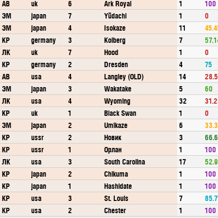
АВ
uk
6
Ark Royal
1
100
ЭМ
japan
7
Yūdachi
1
0
ЭМ
japan
4
Isokaze
11
45.4
КР
germany
3
Kolberg
7
57.1
ЛК
uk
7
Hood
1
0
КР
germany
2
Dresden
4
75
АВ
usa
4
Langley (OLD)
14
28.
ЭМ
japan
3
Wakatake
5
60
ЛК
usa
4
Wyoming
32
31.
КР
uk
1
Black Swan
1
0
ЭМ
japan
2
Umikaze
6
33.
КР
ussr
2
Новик
3
66.
КР
ussr
1
Орлан
1
100
ЛК
usa
3
South Carolina
17
52.
КР
japan
2
Chikuma
1
100
КР
japan
1
Hashidate
1
100
КР
usa
3
St. Louis
7
85.7
КР
usa
2
Chester
1
100