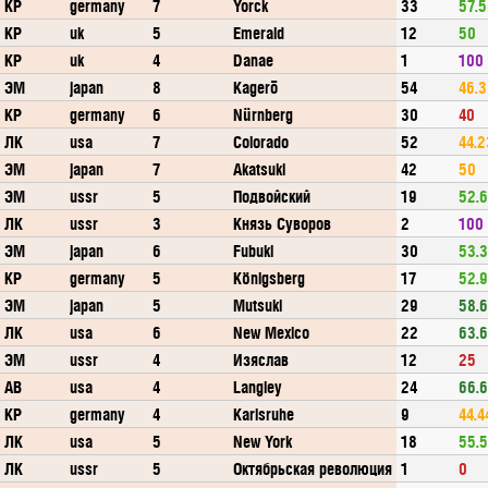
КР
germany
7
Yorck
33
57.
КР
uk
5
Emerald
12
50
КР
uk
4
Danae
1
100
ЭМ
japan
8
Kagerō
54
46.3
КР
germany
6
Nürnberg
30
40
ЛК
usa
7
Colorado
52
44.2
ЭМ
japan
7
Akatsuki
42
50
ЭМ
ussr
5
Подвойский
19
52.
ЛК
ussr
3
Князь Суворов
2
100
ЭМ
japan
6
Fubuki
30
53.
КР
germany
5
Königsberg
17
52.
ЭМ
japan
5
Mutsuki
29
58.
ЛК
usa
6
New Mexico
22
63.
ЭМ
ussr
4
Изяслав
12
25
АВ
usa
4
Langley
24
66.
КР
germany
4
Karlsruhe
9
44.4
ЛК
usa
5
New York
18
55.
ЛК
ussr
5
Октябрьская революция
1
0