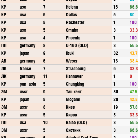
КР
usa
7
Helena
15
66.
КР
usa
6
Dallas
5
80
КР
usa
8
Rochester
1
100
КР
usa
5
Omaha
3
33.
КР
usa
4
Phoenix
1
100
ПЛ
germany
8
U-190 (OLD)
3
66.
КР
japan
9
Ibuki
32
43.7
АВ
germany
6
Weser
13
38.
ЛК
france
7
Strasbourg
6
33.
ЛК
germany
11
Hannover
1
0
КР
pan_asia
5
Chungking
1
100
ЭМ
ussr
9
Ташкент
80
47.5
КР
japan
8
Mogami
28
42.
ЭМ
ussr
8
Киев
19
57.
КР
ussr
5
Киров
3
33.
ПЛ
usa
10
Balao (OLD)
3
66.
ЭМ
ussr
5
Охотник
3
66.
КР
germany
6
Admiral Graf Spee
2
100