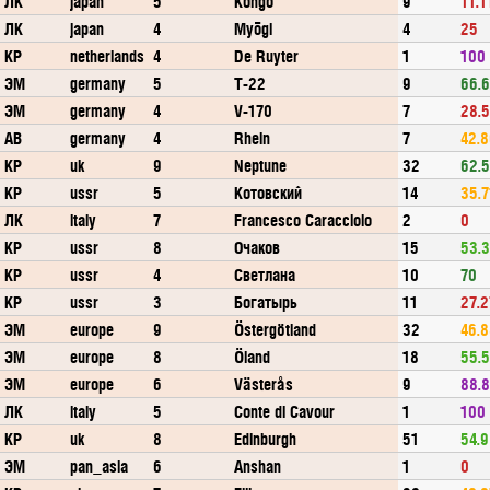
ЛК
japan
5
Kongō
9
11.1
ЛК
japan
4
Myōgi
4
25
КР
netherlands
4
De Ruyter
1
100
ЭМ
germany
5
T-22
9
66.
ЭМ
germany
4
V-170
7
28.
АВ
germany
4
Rhein
7
42.
КР
uk
9
Neptune
32
62.5
КР
ussr
5
Котовский
14
35.7
ЛК
italy
7
Francesco Caracciolo
2
0
КР
ussr
8
Очаков
15
53.
КР
ussr
4
Светлана
10
70
КР
ussr
3
Богатырь
11
27.2
ЭМ
europe
9
Östergötland
32
46.
ЭМ
europe
8
Öland
18
55.
ЭМ
europe
6
Västerås
9
88.
ЛК
italy
5
Conte di Cavour
1
100
КР
uk
8
Edinburgh
51
54.9
ЭМ
pan_asia
6
Anshan
1
0