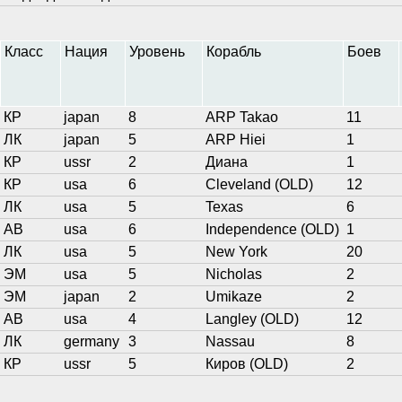
Класс
Нация
Уровень
Корабль
Боев
КР
japan
8
ARP Takao
11
ЛК
japan
5
ARP Hiei
1
КР
ussr
2
Диана
1
КР
usa
6
Cleveland (OLD)
12
ЛК
usa
5
Texas
6
АВ
usa
6
Independence (OLD)
1
ЛК
usa
5
New York
20
ЭМ
usa
5
Nicholas
2
ЭМ
japan
2
Umikaze
2
АВ
usa
4
Langley (OLD)
12
ЛК
germany
3
Nassau
8
КР
ussr
5
Киров (OLD)
2