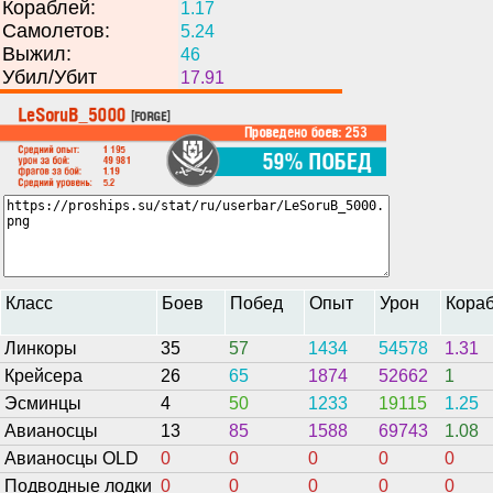
Кораблей:
1.17
Самолетов:
5.24
Выжил:
46
Убил/Убит
17.91
Класс
Боев
Побед
Опыт
Урон
Кора
Линкоры
35
57
1434
54578
1.31
Крейсера
26
65
1874
52662
1
Эсминцы
4
50
1233
19115
1.25
Авианосцы
13
85
1588
69743
1.08
Авианосцы OLD
0
0
0
0
0
Подводные лодки
0
0
0
0
0