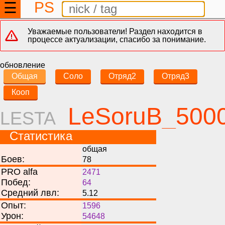
PS
☰
Уважаемые пользователи! Раздел находится в
процессе актуализации, спасибо за понимание.
обновление
Общая
Соло
Отряд2
Отряд3
Кооп
LeSoruB_500
LESTA
Статистика
общая
Боев:
78
PRO alfa
2471
Побед:
64
Средний лвл:
5.12
Опыт:
1596
Урон:
54648