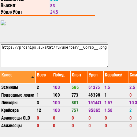
Выжил:
83
Убил/Убит
24.5
Класс
Боев
Побед
Опыт
Урон
Кораблей
Сам
Эсминцы
2
100
596
61375
1.5
2.5
Подводные лодки
1
100
773
46399
1
0
Линкоры
3
100
891
151441
1.67
10.
Крейсера
12
100
757
95865
1.58
2
Авианосцы OLD
0
0
0
0
0
0
Авианосцы
0
0
0
0
0
0