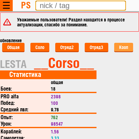
PS
☰
Уважаемые пользователи! Раздел находится в процессе
актуализации, спасибо за понимание.
обновление
Общая
Соло
Отряд2
Отряд3
Кооп
__Corso__
LESTA
Статистика
общая
Боев:
18
PRO alfa
2398
Побед:
100
Средний лвл:
9.78
Опыт:
762
Урон:
98547
Кораблей:
1.56
Самолетов:
3.33