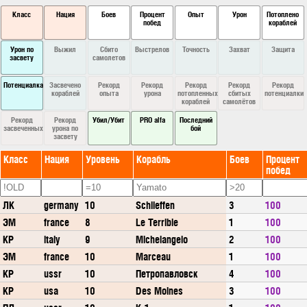
Класс
Нация
Боев
Процент
Опыт
Урон
Потоплено
побед
кораблей
Урон по
Выжил
Сбито
Выстрелов
Точность
Захват
Защита
засвету
самолетов
Потенциалка
Засвечено
Рекорд
Рекорд
Рекорд
Рекорд
Рекорд
кораблей
опыта
урона
потопленных
сбитых
потенциалки
кораблей
самолётов
Рекорд
Рекорд
Убил/Убит
PRO alfa
Последний
засвеченных
урона по
бой
засвету
Класс
Нация
Уровень
Корабль
Боев
Процент
побед
ЛК
germany
10
Schlieffen
3
100
ЭМ
france
8
Le Terrible
1
100
КР
italy
9
Michelangelo
2
100
ЭМ
france
10
Marceau
1
100
КР
ussr
10
Петропавловск
4
100
КР
usa
10
Des Moines
3
100