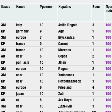
Класс
Нация
Уровень
Корабль
Боев
Про
поб
ЭМ
italy
10
Attilio Regolo
3
100
КР
germany
9
Ägir
1
100
ЭМ
europe
7
Błyskawica
1
100
КР
france
9
Carnot
1
100
ЭМ
france
10
Marceau
1
100
АВ
ussr
6
Серов
2
100
КР
pan_asia
10
Jinan
1
100
ЭМ
europe
10
Ragnar
2
100
ЭМ
ussr
10
Хабаровск
1
100
КР
ussr
10
Петропавловск
3
100
ЭМ
europe
9
Friesland
4
100
КР
japan
10
Zaō
1
100
АВ
uk
6
Ark Royal
1
100
ЭМ
ussr
10
Дельный
3
100