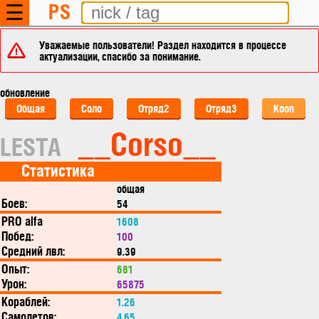
PS
☰
Уважаемые пользователи! Раздел находится в процессе
актуализации, спасибо за понимание.
обновление
Общая
Соло
Отряд2
Отряд3
Кооп
__Corso__
LESTA
Статистика
общая
Боев:
54
PRO alfa
1608
Побед:
100
Средний лвл:
9.39
Опыт:
681
Урон:
65875
Кораблей:
1.26
Самолетов:
4.65