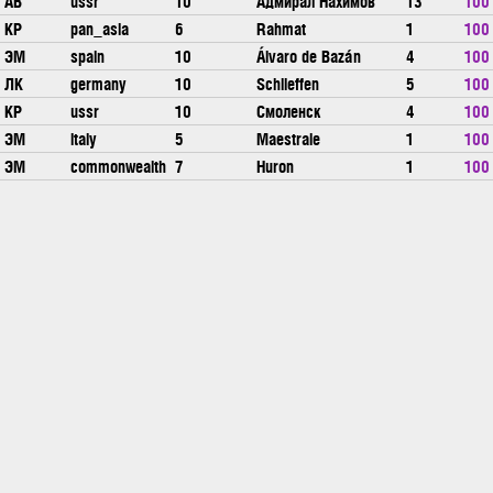
АВ
ussr
10
Адмирал Нахимов
13
100
КР
pan_asia
6
Rahmat
1
100
ЭМ
spain
10
Álvaro de Bazán
4
100
ЛК
germany
10
Schlieffen
5
100
КР
ussr
10
Смоленск
4
100
ЭМ
italy
5
Maestrale
1
100
ЭМ
commonwealth
7
Huron
1
100