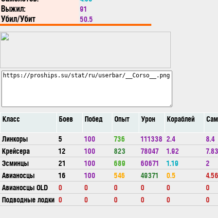
Выжил:
91
Убил/Убит
50.5
Класс
Боев
Побед
Опыт
Урон
Кораблей
Сам
Линкоры
5
100
736
111338
2.4
8.4
Крейсера
12
100
823
78047
1.92
7.8
Эсминцы
21
100
689
60671
1.19
2
Авианосцы
16
100
546
49371
0.5
4.5
Авианосцы OLD
0
0
0
0
0
0
Подводные лодки
0
0
0
0
0
0