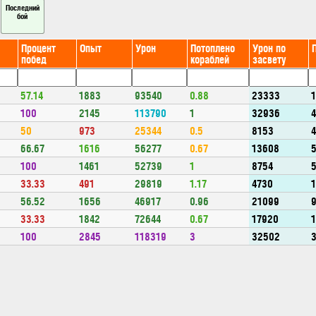
Последний
бой
Процент
Опыт
Урон
Потоплено
Урон по
побед
кораблей
засвету
57.14
1883
93540
0.88
23333
100
2145
113790
1
32936
50
973
25344
0.5
8153
66.67
1616
56277
0.67
13608
100
1461
52739
1
8754
33.33
491
29819
1.17
4730
56.52
1656
46917
0.96
21099
33.33
1842
72644
0.67
17920
100
2845
118319
3
32502