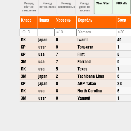
Рекорд
Рекорд
Рекорд
Рекорд
Убил/Убит
PRO alfa
сбитых
потенциалки
засвеченных
урона по
самолётов
засвету
Класс
Нация
Уровень
Корабль
Боев
ЛК
japan
9
Iwami
49
КР
ussr
9
Тольятти
1
КР
usa
7
Flint
8
ЭМ
usa
7
Farrand
9
ЛК
usa
5
Texas
1
ЭМ
japan
2
Tachibana Lima
6
КР
japan
8
ARP Takao
23
ЛК
usa
8
North Carolina
6
ЭМ
ussr
9
Удалой
1