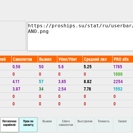
лей
Самолетов
Выжил
Убил/Убит
Средний лвл
PRO alfa
0.56
50
5.6
5.25
1785
0
0
0
0
1000
4.11
57
3.85
8.82
2254
3.97
34
2.54
7.78
1552
0
0
0
0
0
0
0
0
0
0
Потоплено
Урон по
Выжил
Сбито
Выстрелов
Точность
Захват
кораблей
засвету
самолетов