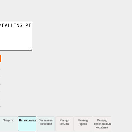
Защита
Потенциалка
Засвечено
Рекорд
Рекорд
Рекорд
кораблей
опыта
урона
потопленных
кораблей