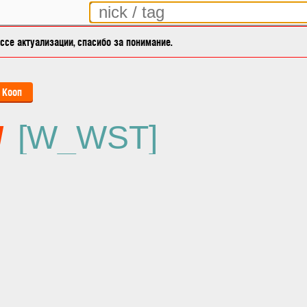
се актуализации, спасибо за понимание.
Кооп
w
[W_WST]