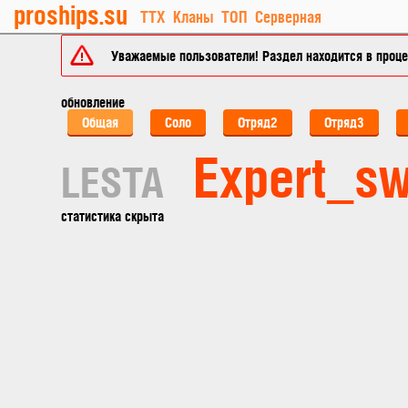
proships.su
ТТХ
Кланы
ТОП
Серверная
Уважаемые пользователи! Раздел находится в процес
обновление
Общая
Соло
Отряд2
Отряд3
Expert_s
LESTA
статистика скрыта