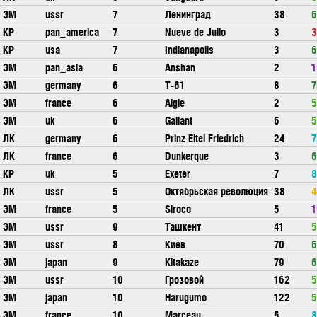
ЭМ
ussr
7
Ленинград
38
6
КР
pan_america
7
Nueve de Julio
3
3
КР
usa
7
Indianapolis
3
6
ЭМ
pan_asia
6
Anshan
2
1
ЭМ
germany
6
T-61
8
7
ЭМ
france
6
Aigle
2
5
ЭМ
uk
6
Gallant
6
5
ЛК
germany
6
Prinz Eitel Friedrich
24
7
ЛК
france
6
Dunkerque
3
6
КР
uk
5
Exeter
7
8
ЛК
ussr
5
Октябрьская революция
38
4
ЭМ
france
5
Siroco
5
1
ЭМ
ussr
9
Ташкент
41
5
ЭМ
ussr
8
Киев
70
6
ЭМ
japan
9
Kitakaze
79
6
ЭМ
ussr
10
Грозовой
162
5
ЭМ
japan
10
Harugumo
122
5
ЭМ
france
10
Marceau
5
8