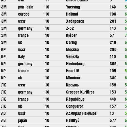
ЭМ
pan_asia
10
Yueyang
149
5
ЭМ
europe
10
Halland
106
6
ЭМ
ussr
10
Хабаровск
201
5
ЭМ
germany
10
Z-52
143
6
ЭМ
france
10
Kléber
57
7
ЭМ
uk
10
Daring
219
6
КР
ussr
10
Москва
286
5
КР
italy
10
Venezia
110
6
КР
germany
10
Hindenburg
395
5
КР
france
10
Henri IV
105
5
КР
uk
10
Minotaur
380
6
ЛК
ussr
10
Кремль
159
5
ЛК
germany
10
Grosser Kurfürst
153
5
ЛК
france
10
République
448
6
ЛК
uk
10
Conqueror
157
5
АВ
ussr
10
Адмирал Нахимов
13
5
АВ
japan
10
Hakuryū
577
6