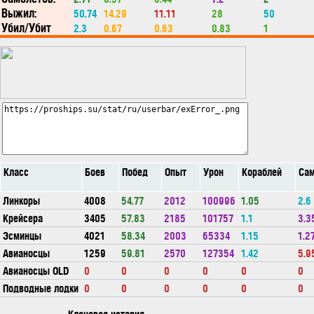
Выжил:
50.74
14.29
11.11
28
50
Убил/Убит
2.3
0.67
0.63
0.83
1
Класс
Боев
Побед
Опыт
Урон
Кораблей
Сам
Линкоры
4008
54.77
2012
100996
1.05
2.6
Крейсера
3405
57.83
2185
101757
1.1
3.3
Эсминцы
4021
58.34
2003
65334
1.15
1.2
Авианосцы
1259
59.81
2570
127354
1.42
5.9
Авианосцы OLD
0
0
0
0
0
0
Подводные лодки
0
0
0
0
0
0
Клановая история