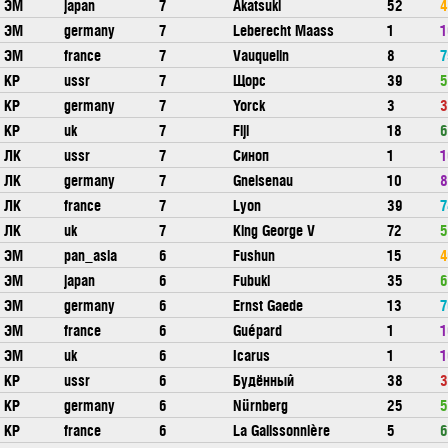
ЭМ
japan
7
Akatsuki
52
4
ЭМ
germany
7
Leberecht Maass
1
1
ЭМ
france
7
Vauquelin
8
7
КР
ussr
7
Щорс
39
5
КР
germany
7
Yorck
3
3
КР
uk
7
Fiji
18
6
ЛК
ussr
7
Синоп
1
1
ЛК
germany
7
Gneisenau
10
8
ЛК
france
7
Lyon
39
7
ЛК
uk
7
King George V
72
5
ЭМ
pan_asia
6
Fushun
15
4
ЭМ
japan
6
Fubuki
35
6
ЭМ
germany
6
Ernst Gaede
13
7
ЭМ
france
6
Guépard
1
1
ЭМ
uk
6
Icarus
1
1
КР
ussr
6
Будённый
38
3
КР
germany
6
Nürnberg
25
5
КР
france
6
La Galissonnière
5
6