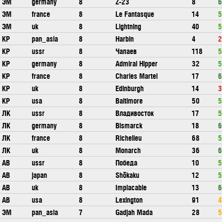
ЭМ
germany
8
Z-23
8
6
ЭМ
france
8
Le Fantasque
14
5
ЭМ
uk
8
Lightning
40
5
КР
pan_asia
8
Harbin
4
2
КР
ussr
8
Чапаев
118
5
КР
germany
8
Admiral Hipper
32
5
КР
france
8
Charles Martel
17
6
КР
uk
8
Edinburgh
14
3
КР
usa
8
Baltimore
50
5
ЛК
ussr
8
Владивосток
17
5
ЛК
germany
8
Bismarck
18
6
ЛК
france
8
Richelieu
68
5
ЛК
uk
8
Monarch
36
6
АВ
ussr
8
Победа
10
5
АВ
japan
8
Shōkaku
12
5
АВ
uk
8
Implacable
13
6
АВ
usa
8
Lexington
91
4
ЭМ
pan_asia
7
Gadjah Mada
28
5