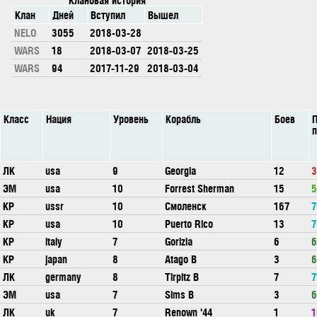
Клан
Дней
Вступил
Вышел
NELO
3055
2018-03-28
WARS
18
2018-03-07
2018-03-25
WARS
94
2017-11-29
2018-03-04
Класс
Нация
Уровень
Корабль
Боев
П
ЛК
usa
9
Georgia
12
3
ЭМ
usa
10
Forrest Sherman
15
5
КР
ussr
10
Смоленск
167
7
КР
usa
10
Puerto Rico
13
7
КР
italy
7
Gorizia
6
6
КР
japan
8
Atago B
3
6
ЛК
germany
8
Tirpitz B
7
7
ЭМ
usa
7
Sims B
3
6
ЛК
uk
7
Renown '44
1
1