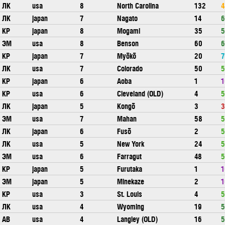
ЛК
usa
8
North Carolina
132
4
ЛК
japan
7
Nagato
14
6
КР
japan
8
Mogami
35
5
ЭМ
usa
8
Benson
60
6
КР
japan
7
Myōkō
20
7
ЛК
usa
7
Colorado
50
5
КР
japan
6
Aoba
1
1
КР
usa
6
Cleveland (OLD)
4
5
ЛК
japan
5
Kongō
3
3
ЭМ
usa
7
Mahan
58
5
ЛК
japan
6
Fusō
2
5
ЛК
usa
5
New York
24
5
ЭМ
usa
6
Farragut
48
5
КР
japan
5
Furutaka
1
1
ЭМ
japan
5
Minekaze
2
1
КР
usa
3
St. Louis
4
5
ЛК
usa
4
Wyoming
19
5
АВ
usa
4
Langley (OLD)
16
5