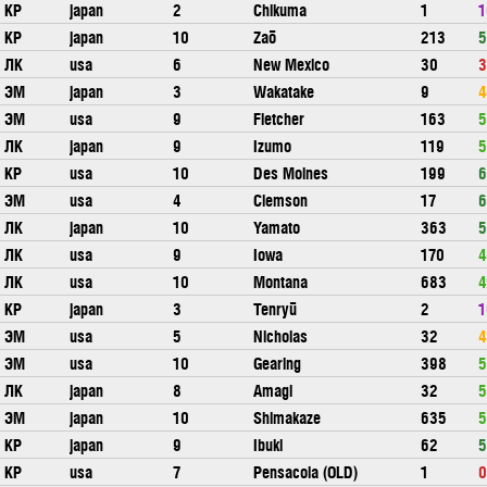
КР
japan
2
Chikuma
1
1
КР
japan
10
Zaō
213
5
ЛК
usa
6
New Mexico
30
3
ЭМ
japan
3
Wakatake
9
4
ЭМ
usa
9
Fletcher
163
5
ЛК
japan
9
Izumo
119
5
КР
usa
10
Des Moines
199
6
ЭМ
usa
4
Clemson
17
6
ЛК
japan
10
Yamato
363
5
ЛК
usa
9
Iowa
170
4
ЛК
usa
10
Montana
683
4
КР
japan
3
Tenryū
2
1
ЭМ
usa
5
Nicholas
32
4
ЭМ
usa
10
Gearing
398
5
ЛК
japan
8
Amagi
32
5
ЭМ
japan
10
Shimakaze
635
5
КР
japan
9
Ibuki
62
5
КР
usa
7
Pensacola (OLD)
1
0