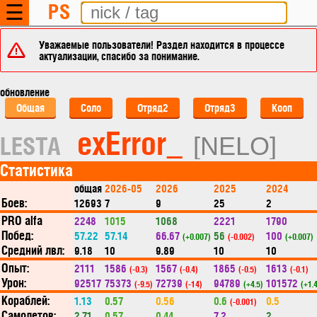
PS
☰
Уважаемые пользователи! Раздел находится в процессе
актуализации, спасибо за понимание.
обновление
Общая
Соло
Отряд2
Отряд3
Кооп
exError_
LESTA
[NELO]
Статистика
общая
2026-05
2026
2025
2024
Боев:
12693
7
9
25
2
PRO alfa
2248
1015
1068
2221
1790
Побед:
57.22
57.14
66.67
56
100
(+0.007)
(-0.002)
(+0.007)
Средний лвл:
9.18
10
9.89
10
10
Опыт:
2111
1586
1567
1865
1613
(-0.3)
(-0.4)
(-0.5)
(-0.1)
Урон:
92517
75373
72739
94789
101572
(-9.5)
(-14)
(+4.5)
(+1.
Кораблей:
1.13
0.57
0.56
0.6
0.5
(-0.001)
Самолетов:
2.71
0.57
0.44
7.2
2