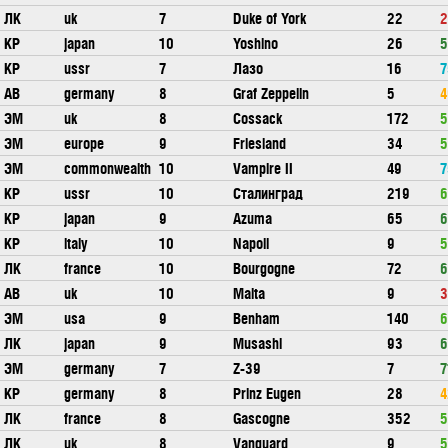
ЛК
uk
7
Duke of York
22
2
КР
japan
10
Yoshino
26
5
КР
ussr
7
Лазо
16
7
АВ
germany
8
Graf Zeppelin
5
4
ЭМ
uk
8
Cossack
172
5
ЭМ
europe
9
Friesland
34
5
ЭМ
commonwealth
10
Vampire II
49
7
КР
ussr
10
Сталинград
219
6
КР
japan
9
Azuma
65
6
КР
italy
10
Napoli
9
5
ЛК
france
10
Bourgogne
72
6
АВ
uk
10
Malta
9
3
ЭМ
usa
9
Benham
140
6
ЛК
japan
9
Musashi
93
6
ЭМ
germany
7
Z-39
7
7
КР
germany
8
Prinz Eugen
28
4
ЛК
france
8
Gascogne
352
5
ЛК
uk
8
Vanguard
9
5