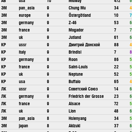
АВ
usa
10
Midway
472
6
ЭМ
pan_asia
9
Chung Mu
34
4
ЭМ
europe
9
Östergötland
10
7
ЭМ
germany
9
Z-46
53
6
ЭМ
france
9
Mogador
7
7
ЭМ
uk
9
Jutland
61
6
КР
ussr
9
Дмитрий Донской
88
4
КР
italy
9
Brindisi
7
8
КР
germany
9
Roon
86
5
КР
france
9
Saint-Louis
22
5
КР
uk
9
Neptune
52
5
КР
usa
9
Buffalo
65
4
ЛК
ussr
9
Советский Союз
14
6
ЛК
germany
9
Friedrich der Grosse
23
6
ЛК
france
9
Alsace
72
5
ЛК
uk
9
Lion
48
6
ЭМ
pan_asia
8
Hsienyang
34
5
ЭМ
japan
8
Akizuki
37
6