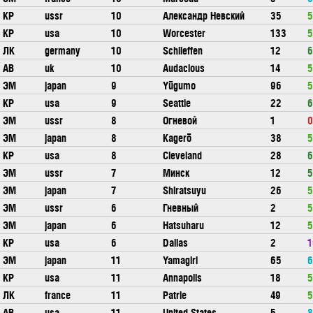
КР
ussr
10
Александр Невский
35
5
КР
usa
10
Worcester
133
5
ЛК
germany
10
Schlieffen
12
6
АВ
uk
10
Audacious
14
5
ЭМ
japan
9
Yūgumo
96
5
КР
usa
9
Seattle
22
6
ЭМ
ussr
8
Огневой
1
0
ЭМ
japan
8
Kagerō
38
5
КР
usa
8
Cleveland
28
6
ЭМ
ussr
7
Минск
12
5
ЭМ
japan
7
Shiratsuyu
26
5
ЭМ
ussr
6
Гневный
2
5
ЭМ
japan
6
Hatsuharu
12
5
КР
usa
6
Dallas
2
1
ЭМ
japan
11
Yamagiri
65
6
КР
usa
11
Annapolis
18
5
ЛК
france
11
Patrie
49
5
АВ
usa
11
United States
5
8