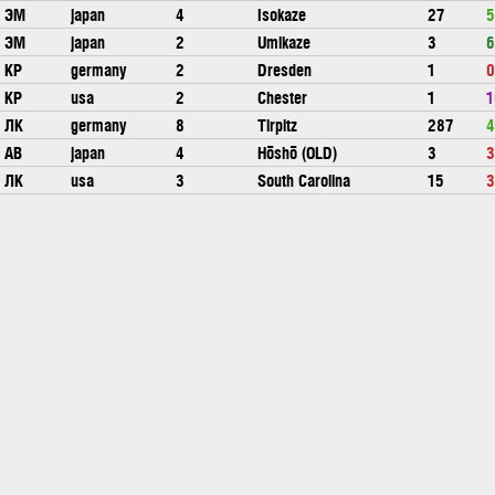
ЭМ
japan
4
Isokaze
27
5
ЭМ
japan
2
Umikaze
3
6
КР
germany
2
Dresden
1
0
КР
usa
2
Chester
1
1
ЛК
germany
8
Tirpitz
287
4
АВ
japan
4
Hōshō (OLD)
3
3
ЛК
usa
3
South Carolina
15
3