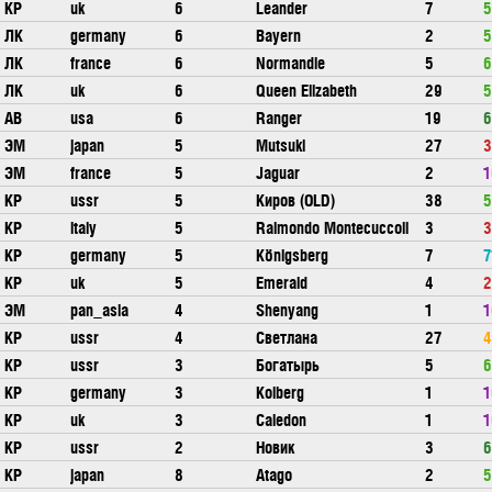
КР
uk
6
Leander
7
5
ЛК
germany
6
Bayern
2
5
ЛК
france
6
Normandie
5
6
ЛК
uk
6
Queen Elizabeth
29
5
АВ
usa
6
Ranger
19
6
ЭМ
japan
5
Mutsuki
27
3
ЭМ
france
5
Jaguar
2
1
КР
ussr
5
Киров (OLD)
38
5
КР
italy
5
Raimondo Montecuccoli
3
3
КР
germany
5
Königsberg
7
7
КР
uk
5
Emerald
4
2
ЭМ
pan_asia
4
Shenyang
1
1
КР
ussr
4
Светлана
27
4
КР
ussr
3
Богатырь
5
6
КР
germany
3
Kolberg
1
1
КР
uk
3
Caledon
1
1
КР
ussr
2
Новик
3
6
КР
japan
8
Atago
2
5