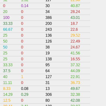
0
0.14
30
40.87
13.29
20
0
34
28.24
12
100
0
386
43.01
0
33.33
0
200
18.7
0
66.67
0
243
22.6
0
25
0
136
29.52
6.75
50
0
126
22.49
4.43
50
0
38
24.67
45
25
0
19
41.56
12.25
25
0
138
16.55
16.25
33.33
0
95
37.32
0
37.5
0
64
44.09
0
40
1
127
22.91
0
11.11
0
31
36.73
12
8.33
0.08
13
49.67
0
14.29
0.29
306
32.38
4
12.5
0
80
42.08
0