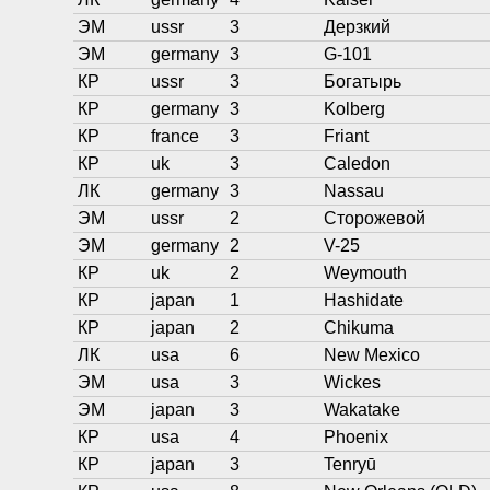
ЭМ
ussr
3
Дерзкий
ЭМ
germany
3
G-101
КР
ussr
3
Богатырь
КР
germany
3
Kolberg
КР
france
3
Friant
КР
uk
3
Caledon
ЛК
germany
3
Nassau
ЭМ
ussr
2
Сторожевой
ЭМ
germany
2
V-25
КР
uk
2
Weymouth
КР
japan
1
Hashidate
КР
japan
2
Chikuma
ЛК
usa
6
New Mexico
ЭМ
usa
3
Wickes
ЭМ
japan
3
Wakatake
КР
usa
4
Phoenix
КР
japan
3
Tenryū