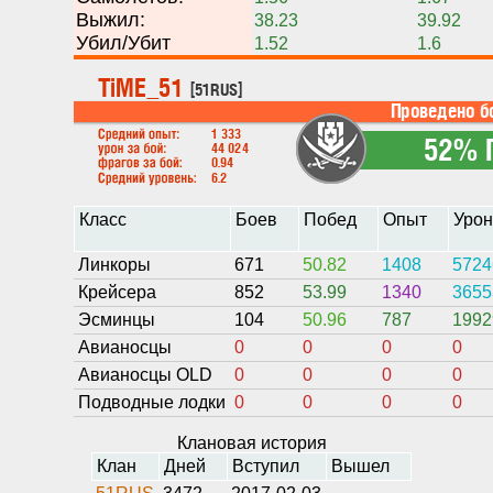
Выжил:
38.23
39.92
Убил/Убит
1.52
1.6
Класс
Боев
Побед
Опыт
Уро
Линкоры
671
50.82
1408
5724
Крейсера
852
53.99
1340
3655
Эсминцы
104
50.96
787
1992
Авианосцы
0
0
0
0
Авианосцы OLD
0
0
0
0
Подводные лодки
0
0
0
0
Клановая история
Клан
Дней
Вступил
Вышел