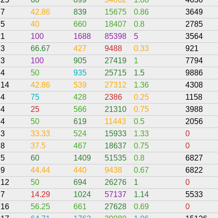
7
42.86
839
15675
0.86
3649
5
40
660
18407
0.8
2785
1
100
1688
85398
5
3564
3
66.67
427
9488
0.33
921
3
100
905
27419
1
7794
4
50
935
25715
1.5
9886
14
42.86
539
27312
1.36
4308
4
75
428
2386
0.25
1158
4
25
566
21310
0.75
3988
4
50
619
11443
0.5
2056
3
33.33
524
15933
1.33
0
8
37.5
467
18637
0.75
0
5
60
1409
51535
0.8
6827
9
44.44
440
9438
0.67
6822
12
50
694
26276
1
0
7
14.29
1024
57137
1.14
5533
16
56.25
661
27628
0.69
0