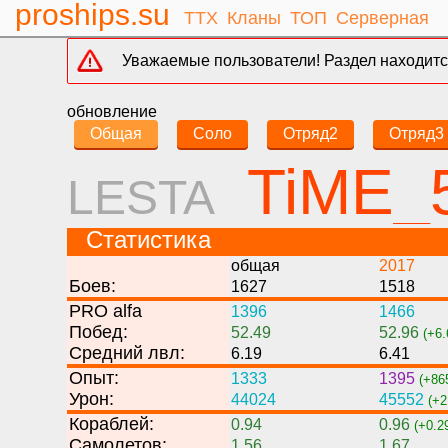
proships.su
ТТХ
Кланы
ТОП
Серверная
Уважаемые пользователи! Раздел находится
обновление
Общая
Соло
Отряд2
Отряд3
TiME_
LESTA
Статистика
общая
2017
Боев:
1627
1518
PRO alfa
1396
1466
Побед:
52.49
52.96
(+6.
Средний лвл:
6.19
6.41
Опыт:
1333
1395
(+86
Урон:
44024
45552
(+2
Кораблей:
0.94
0.96
(+0.2
Самолетов:
1.56
1.67