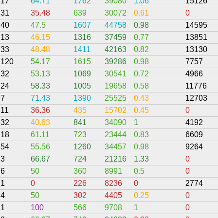
17
64.71
1762
39080
1.06
15126
31
35.48
639
30072
0.61
0
40
47.5
1607
44758
0.98
14595
13
46.15
1316
37459
0.77
13851
33
48.48
1411
42163
0.82
13130
120
54.17
1615
39286
0.98
7757
32
53.13
1069
30541
0.72
4966
24
58.33
1005
19658
0.58
11776
7
71.43
1390
25525
0.43
12703
11
36.36
435
15702
0.45
0
32
40.63
841
34090
1
4192
18
61.11
723
23444
0.83
6609
54
55.56
1260
34457
0.98
9264
3
66.67
724
21216
1.33
0
6
50
360
8991
0.5
0
1
0
226
8236
0
2774
4
50
302
4405
0.25
0
1
100
566
9708
1
0