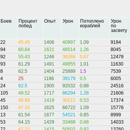
Боев
Процент
Опыт
Урон
Потоплено
Урон
побед
кораблей
по
засвету
22
45.45
1406
40997
1.09
9194
94
60.64
1621
48514
1.26
8045
92
55.43
1246
36269
0.67
12478
93
61.29
1491
49855
1.01
11630
8
62.5
1404
25889
1.5
7539
4
25
1186
39179
0.5
6005
24
62.5
1900
92032
0.88
24516
105
49.52
1717
86294
1.28
21606
45
48.89
1419
30215
0.53
17374
150
47.33
1625
66722
1.09
15776
13
61.54
1677
54521
0.85
8999
53
64.15
1429
33488
0.68
14033
72
47.22
1415
50502
0.92
13760