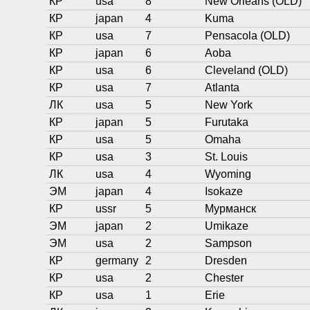
КР
usa
8
New Orleans (OLD)
КР
japan
4
Kuma
КР
usa
7
Pensacola (OLD)
КР
japan
6
Aoba
КР
usa
6
Cleveland (OLD)
КР
usa
7
Atlanta
ЛК
usa
5
New York
КР
japan
5
Furutaka
КР
usa
5
Omaha
КР
usa
3
St. Louis
ЛК
usa
4
Wyoming
ЭМ
japan
4
Isokaze
КР
ussr
5
Мурманск
ЭМ
japan
2
Umikaze
ЭМ
usa
2
Sampson
КР
germany
2
Dresden
КР
usa
2
Chester
КР
usa
1
Erie