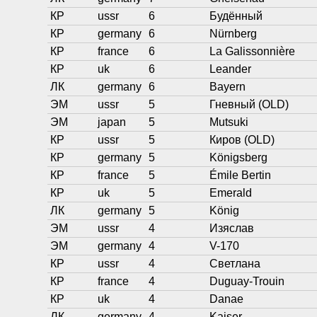
КР
ussr
6
Будённый
КР
germany
6
Nürnberg
КР
france
6
La Galissonnière
КР
uk
6
Leander
ЛК
germany
6
Bayern
ЭМ
ussr
5
Гневный (OLD)
ЭМ
japan
5
Mutsuki
КР
ussr
5
Киров (OLD)
КР
germany
5
Königsberg
КР
france
5
Émile Bertin
КР
uk
5
Emerald
ЛК
germany
5
König
ЭМ
ussr
4
Изяслав
ЭМ
germany
4
V-170
КР
ussr
4
Светлана
КР
france
4
Duguay-Trouin
КР
uk
4
Danae
ЛК
germany
4
Kaiser