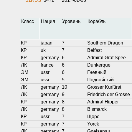
51RUS
3472
2017-02-03
Класс
Нация
Уровень
Корабль
КР
japan
7
Southern Dragon
КР
uk
7
Belfast
КР
germany
6
Admiral Graf Spee
ЛК
france
6
Dunkerque
ЭМ
ussr
6
Гневный
ЭМ
ussr
5
Подвойский
ЛК
germany
10
Grosser Kurfürst
ЛК
germany
9
Friedrich der Grosse
КР
germany
8
Admiral Hipper
ЛК
germany
8
Bismarck
КР
ussr
7
Щорс
КР
germany
7
Yorck
ЛК
germany
7
Gneisenau