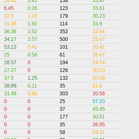
29.41
2.41
138
33.97
7.82
6.45
0.26
123
33.61
0
22.5
1.18
179
30.23
6.73
15.38
1.92
114
33.9
0
36.36
3.52
352
22.64
6.94
34.17
3.57
500
25.47
11.43
53.13
0.41
101
20.42
3.75
25
0.58
61
28.67
5.27
28.57
0
194
24.74
8.57
27.27
0
126
30.53
0
37.5
1.25
132
20.09
1.41
38.89
0.11
35
31.6
8
31.48
0.96
303
20.58
6.28
0
0
25
57.33
0
0
0
37
45.45
0
0
0
177
30.51
0
0
0
35
26.95
0
0
0
58
29.31
0