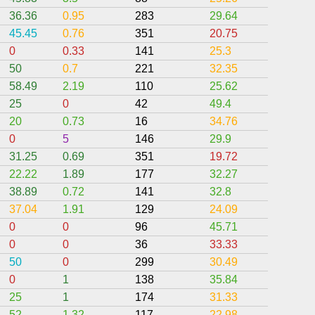
36.36
0.95
283
29.64
0.05
45.45
0.76
351
20.75
7.97
0
0.33
141
25.3
0
50
0.7
221
32.35
5.2
58.49
2.19
110
25.62
3.25
25
0
42
49.4
15
20
0.73
16
34.76
23.6
0
5
146
29.9
30
31.25
0.69
351
19.72
5.69
22.22
1.89
177
32.27
7.67
38.89
0.72
141
32.8
3.72
37.04
1.91
129
24.09
2.26
0
0
96
45.71
25.25
0
0
36
33.33
0
50
0
299
30.49
0
0
1
138
35.84
3.4
25
1
174
31.33
9.63
52
1.32
117
22.98
1.48