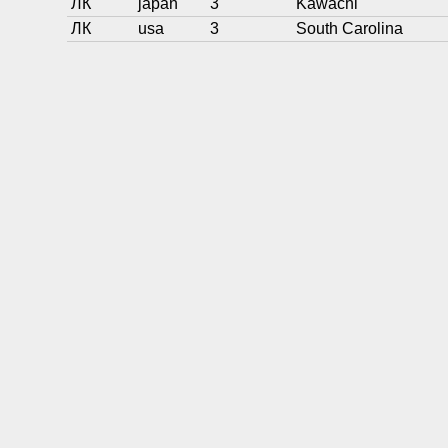
ЛК
japan
3
Kawachi
ЛК
usa
3
South Carolina