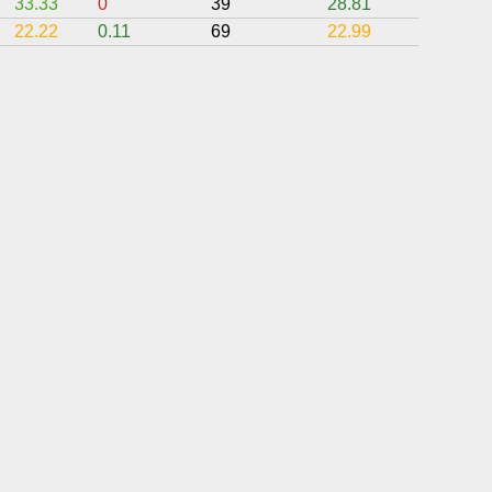
33.33
0
39
28.81
0
22.22
0.11
69
22.99
11