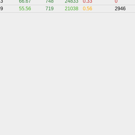
3
66.67
748
24833
0.33
0
9
55.56
719
21038
0.56
2946