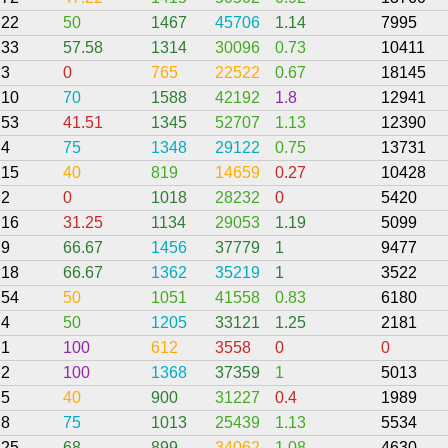
22
50
1467
45706
1.14
7995
33
57.58
1314
30096
0.73
10411
3
0
765
22522
0.67
18145
10
70
1588
42192
1.8
12941
53
41.51
1345
52707
1.13
12390
4
75
1348
29122
0.75
13731
15
40
819
14659
0.27
10428
2
0
1018
28232
0
5420
16
31.25
1134
29053
1.19
5099
9
66.67
1456
37779
1
9477
18
66.67
1362
35219
1
3522
54
50
1051
41558
0.83
6180
4
50
1205
33121
1.25
2181
1
100
612
3558
0
0
2
100
1368
37359
1
5013
5
40
900
31227
0.4
1989
8
75
1013
25439
1.13
5534
25
68
899
34062
1.08
4630