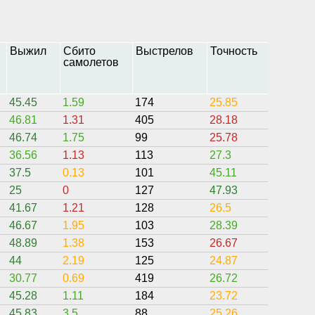
Выжил
Сбито
Выстрелов
Точность
Захват
самолетов
45.45
1.59
174
25.85
6.95
46.81
1.31
405
28.18
11.9
46.74
1.75
99
25.78
4.95
36.56
1.13
113
27.3
8.72
37.5
0.13
101
45.11
28.13
25
0
127
47.93
51.25
41.67
1.21
128
26.5
2.92
46.67
1.95
103
28.39
3.93
48.89
1.38
153
26.67
7.53
44
2.19
125
24.87
3.97
30.77
0.69
419
26.72
1.31
45.28
1.11
184
23.72
5.57
45.83
3.5
88
25.26
6.82