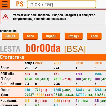
PS
☰
Уважаемые пользователи! Раздел находится в процессе
актуализации, спасибо за понимание.
обновление
Общая
Соло
Отряд2
Отряд3
Кооп
b0r00da
LESTA
[BSA]
Статистика
общая
2024
2022
2019
2018
Боев:
283
2
274
1
2
PRO alfa
504
0
151
1791
1594
Побед:
48.41
50
48.18
100
100
(+0.011)
(-7.146)
(+0.183)
(+0.
Средний лвл:
7.3
9
7.38
3
3
Опыт:
1191
741
1205
1341
1288
(-3.2)
(+418.5)
(+0.5)
(+0
Урон:
24937
15282
25148
43729
31455
(-68.7)
(+6424.6)
(+66.6)
(
Кораблей:
0.41
0
0.39
2
2.5
(-0.003)
(-0.479)
(+0.006)
(+0.0
Самолетов:
3
0.5
3.1
0
0