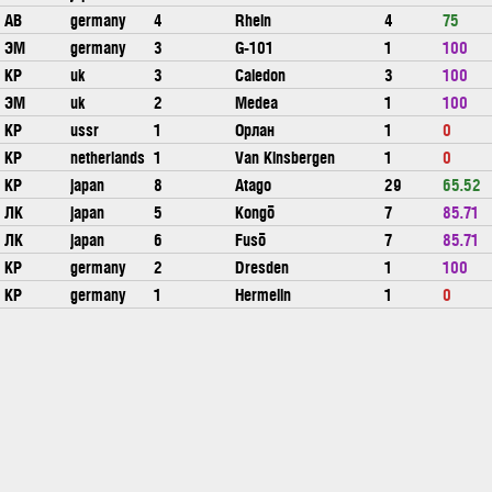
АВ
germany
4
Rhein
4
75
ЭМ
germany
3
G-101
1
100
КР
uk
3
Caledon
3
100
ЭМ
uk
2
Medea
1
100
КР
ussr
1
Орлан
1
0
КР
netherlands
1
Van Kinsbergen
1
0
КР
japan
8
Atago
29
65.52
ЛК
japan
5
Kongō
7
85.71
ЛК
japan
6
Fusō
7
85.71
КР
germany
2
Dresden
1
100
КР
germany
1
Hermelin
1
0