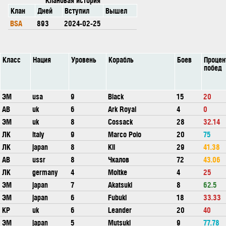
Клан
Дней
Вступил
Вышел
BSA
893
2024-02-25
Класс
Нация
Уровень
Корабль
Боев
Процен
побед
ЭМ
usa
9
Black
15
20
АВ
uk
6
Ark Royal
4
0
ЭМ
uk
8
Cossack
28
32.14
ЛК
italy
9
Marco Polo
20
75
ЛК
japan
8
Kii
29
41.38
АВ
ussr
8
Чкалов
72
43.06
ЛК
germany
4
Moltke
4
25
ЭМ
japan
7
Akatsuki
8
62.5
ЭМ
japan
6
Fubuki
18
33.33
КР
uk
6
Leander
20
40
ЭМ
japan
5
Mutsuki
9
77.78