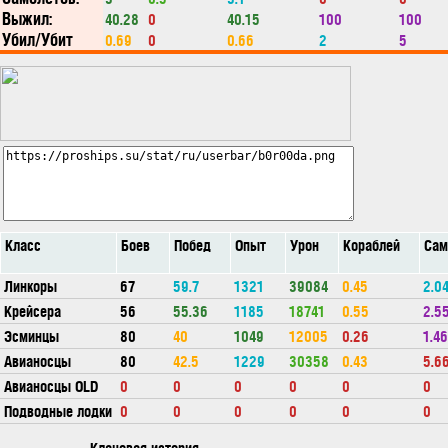
Выжил:
40.28
0
40.15
100
100
Убил/Убит
0.69
0
0.66
2
5
Класс
Боев
Побед
Опыт
Урон
Кораблей
Сам
Линкоры
67
59.7
1321
39084
0.45
2.0
Крейсера
56
55.36
1185
18741
0.55
2.5
Эсминцы
80
40
1049
12005
0.26
1.46
Авианосцы
80
42.5
1229
30358
0.43
5.6
Авианосцы OLD
0
0
0
0
0
0
Подводные лодки
0
0
0
0
0
0
Клановая история