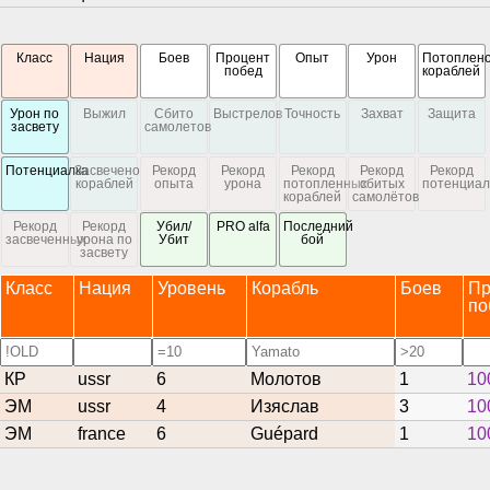
Класс
Нация
Боев
Процент
Опыт
Урон
Потоплен
побед
кораблей
Урон по
Выжил
Сбито
Выстрелов
Точность
Захват
Защита
засвету
самолетов
Потенциалка
Засвечено
Рекорд
Рекорд
Рекорд
Рекорд
Рекорд
кораблей
опыта
урона
потопленных
сбитых
потенциал
кораблей
самолётов
Рекорд
Рекорд
Убил/
PRO alfa
Последний
засвеченных
урона по
Убит
бой
засвету
Класс
Нация
Уровень
Корабль
Боев
Пр
по
КР
ussr
6
Молотов
1
10
ЭМ
ussr
4
Изяслав
3
10
ЭМ
france
6
Guépard
1
10