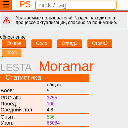
PS
☰
Уважаемые пользователи! Раздел находится в
процессе актуализации, спасибо за понимание.
обновление
Общая
Соло
Отряд2
Отряд3
Кооп
Moramar
LESTA
Статистика
общая
Боев:
5
PRO alfa
3755
Побед:
100
Средний лвл:
4.8
Опыт:
586
Урон:
66084