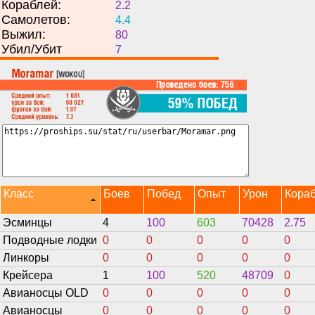
Кораблей:
2.2
Самолетов:
4.4
Выжил:
80
Убил/Убит
7
Класс
Боев
Побед
Опыт
Урон
Кора
Эсминцы
4
100
603
70428
2.75
Подводные лодки
0
0
0
0
0
Линкоры
0
0
0
0
0
Крейсера
1
100
520
48709
0
Авианосцы OLD
0
0
0
0
0
Авианосцы
0
0
0
0
0