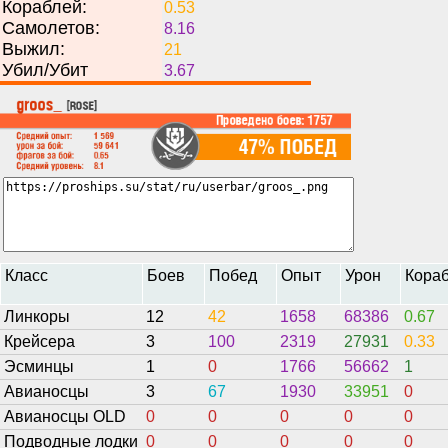
Кораблей:
0.53
Самолетов:
8.16
Выжил:
21
Убил/Убит
3.67
Класс
Боев
Побед
Опыт
Урон
Кора
Линкоры
12
42
1658
68386
0.67
Крейсера
3
100
2319
27931
0.33
Эсминцы
1
0
1766
56662
1
Авианосцы
3
67
1930
33951
0
Авианосцы OLD
0
0
0
0
0
Подводные лодки
0
0
0
0
0