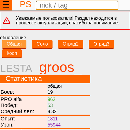
PS
☰
Уважаемые пользователи! Раздел находится в
процессе актуализации, спасибо за понимание.
обновление
Общая
Соло
Отряд2
Отряд3
Кооп
groos_
LESTA
Статистика
общая
Боев:
19
PRO alfa
962
Побед:
53
Средний лвл:
9.32
Опыт:
1811
Урон:
55944