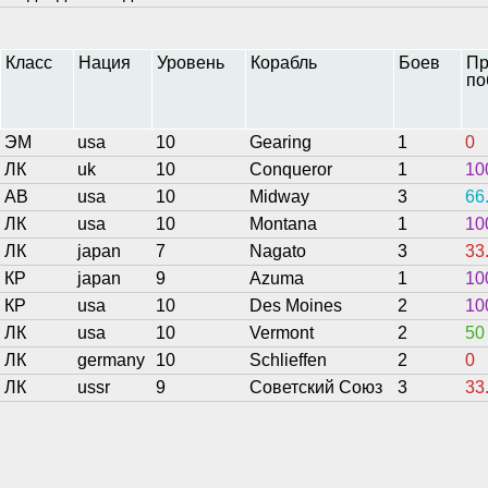
Класс
Нация
Уровень
Корабль
Боев
Пр
по
ЭМ
usa
10
Gearing
1
0
ЛК
uk
10
Conqueror
1
10
АВ
usa
10
Midway
3
66
ЛК
usa
10
Montana
1
10
ЛК
japan
7
Nagato
3
33
КР
japan
9
Azuma
1
10
КР
usa
10
Des Moines
2
10
ЛК
usa
10
Vermont
2
50
ЛК
germany
10
Schlieffen
2
0
ЛК
ussr
9
Советский Союз
3
33