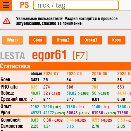
PS
☰
Уважаемые пользователи! Раздел находится в процессе
актуализации, спасибо за понимание.
Общая
Соло
Отряд2
Отряд3
Кооп
egor61
LESTA
[FZ]
Статистика
общая
2026-07
2026-06
2026-05
2026-0
Боев:
3431
25
34
78
38
PRO alfa
836
274
696
769
653
Побед:
48.97
32
58.82
50
44.74
(-0.125)
(+0.099)
(+0.024)
(-
Средний лвл:
7
9.44
8.47
9.01
8.89
Опыт:
1152
1218
1139
1149
1350
(+0.5)
(-0.1)
(-0.1)
(+
Урон:
45781
49172
59643
61980
71560
(+24.9)
(+138.7)
(+376.9)
(
Кораблей:
0.63
0.36
0.44
0.55
0.53
(-0.002)
(-0.002)
(-0.002)
(-0
Самолетов:
2.28
1.24
3.15
2.79
2.05