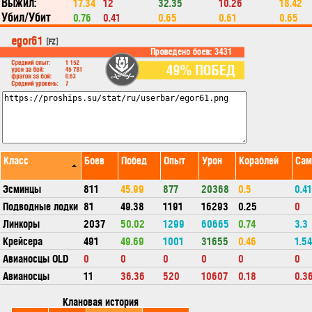
Выжил:
17.34
12
32.35
10.26
18.42
Убил/Убит
0.76
0.41
0.65
0.61
0.65
Класс
Боев
Побед
Опыт
Урон
Кораблей
Сам
Эсминцы
811
45.99
877
20368
0.5
0.41
Подводные лодки
81
49.38
1191
16293
0.25
0
Линкоры
2037
50.02
1299
60665
0.74
3.3
Крейсера
491
49.69
1001
31655
0.46
1.54
Авианосцы OLD
0
0
0
0
0
0
Авианосцы
11
36.36
520
10607
0.18
0.3
Клановая история