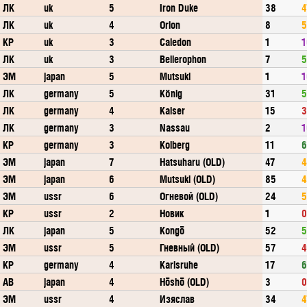
ЛК
uk
5
Iron Duke
38
4
ЛК
uk
4
Orion
8
5
КР
uk
3
Caledon
1
1
ЛК
uk
3
Bellerophon
7
5
ЭМ
japan
5
Mutsuki
1
1
ЛК
germany
5
König
31
5
ЛК
germany
4
Kaiser
15
3
ЛК
germany
3
Nassau
2
1
КР
germany
3
Kolberg
11
6
ЭМ
japan
7
Hatsuharu (OLD)
47
4
ЭМ
japan
6
Mutsuki (OLD)
85
4
ЭМ
ussr
6
Огневой (OLD)
24
5
КР
ussr
2
Новик
1
0
ЛК
japan
5
Kongō
52
5
ЭМ
ussr
5
Гневный (OLD)
57
4
КР
germany
4
Karlsruhe
17
6
АВ
japan
4
Hōshō (OLD)
3
0
ЭМ
ussr
4
Изяслав
34
4