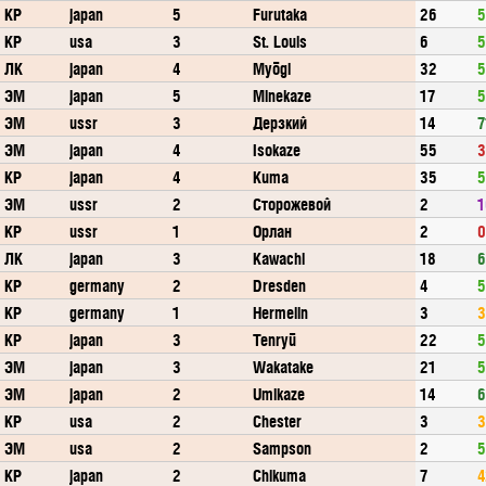
КР
japan
5
Furutaka
26
5
КР
usa
3
St. Louis
6
5
ЛК
japan
4
Myōgi
32
5
ЭМ
japan
5
Minekaze
17
5
ЭМ
ussr
3
Дерзкий
14
7
ЭМ
japan
4
Isokaze
55
3
КР
japan
4
Kuma
35
5
ЭМ
ussr
2
Сторожевой
2
1
КР
ussr
1
Орлан
2
0
ЛК
japan
3
Kawachi
18
6
КР
germany
2
Dresden
4
5
КР
germany
1
Hermelin
3
3
КР
japan
3
Tenryū
22
5
ЭМ
japan
3
Wakatake
21
5
ЭМ
japan
2
Umikaze
14
6
КР
usa
2
Chester
3
3
ЭМ
usa
2
Sampson
2
5
КР
japan
2
Chikuma
7
4