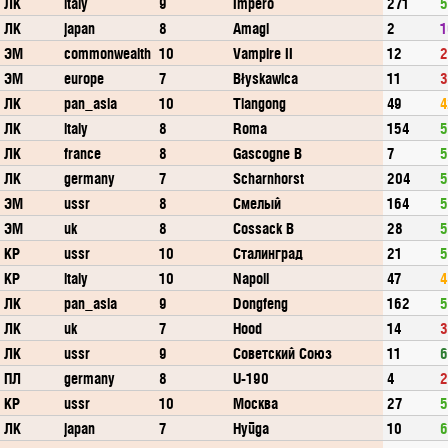
ЛК
italy
9
Impero
271
5
ЛК
japan
8
Amagi
2
1
ЭМ
commonwealth
10
Vampire II
12
2
ЭМ
europe
7
Błyskawica
11
3
ЛК
pan_asia
10
Tiangong
49
4
ЛК
italy
8
Roma
154
5
ЛК
france
8
Gascogne B
7
5
ЛК
germany
7
Scharnhorst
204
5
ЭМ
ussr
8
Смелый
164
5
ЭМ
uk
8
Cossack B
28
5
КР
ussr
10
Сталинград
21
5
КР
italy
10
Napoli
47
4
ЛК
pan_asia
9
Dongfeng
162
5
ЛК
uk
7
Hood
14
3
ЛК
ussr
9
Советский Союз
11
6
ПЛ
germany
8
U-190
4
2
КР
ussr
10
Москва
27
5
ЛК
japan
7
Hyūga
10
6