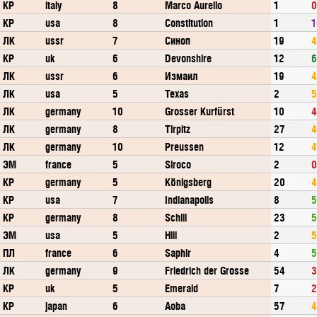
КР
italy
8
Marco Aurelio
1
0
КР
usa
8
Constitution
1
1
ЛК
ussr
7
Синоп
19
4
КР
uk
6
Devonshire
12
6
ЛК
ussr
6
Измаил
19
4
ЛК
usa
5
Texas
2
5
ЛК
germany
10
Grosser Kurfürst
10
4
ЛК
germany
8
Tirpitz
27
4
ЛК
germany
10
Preussen
12
4
ЭМ
france
5
Siroco
2
0
КР
germany
5
Königsberg
20
4
КР
usa
7
Indianapolis
8
5
КР
germany
8
Schill
23
5
ЭМ
usa
5
Hill
2
5
ПЛ
france
6
Saphir
4
5
ЛК
germany
9
Friedrich der Grosse
54
3
КР
uk
5
Emerald
7
2
КР
japan
6
Aoba
57
4