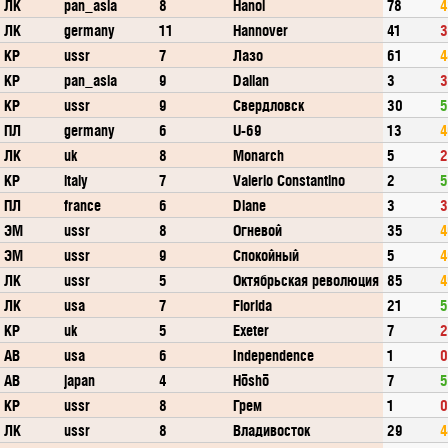
ЛК
pan_asia
8
Hanoi
78
4
ЛК
germany
11
Hannover
41
3
КР
ussr
7
Лазо
61
4
КР
pan_asia
9
Dalian
3
3
КР
ussr
9
Свердловск
30
5
ПЛ
germany
6
U-69
13
4
ЛК
uk
8
Monarch
5
2
КР
italy
7
Valerio Constantino
2
5
ПЛ
france
6
Diane
3
3
ЭМ
ussr
8
Огневой
35
4
ЭМ
ussr
9
Спокойный
5
4
ЛК
ussr
5
Октябрьская революция
85
4
ЛК
usa
7
Florida
21
5
КР
uk
5
Exeter
7
2
АВ
usa
6
Independence
1
0
АВ
japan
4
Hōshō
7
5
КР
ussr
8
Грем
1
0
ЛК
ussr
8
Владивосток
29
4