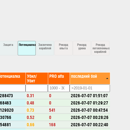
Защита
Потенциалка
Засвечено
Рекорд
Рекорд
Рекорд
кораблей
опыта
урона
потопленных
кораблей
Потенциалка
Убил/
PRO alfa
последний бой
Убит
288473
0.31
0
2026-07-07 01:51:07
968463
0.48
0
2026-07-07 01:29:27
2129020
0.73
541
2026-07-07 00:47:54
830766
0.52
0
2026-07-07 00:28:26
54881
0.66
168
2026-07-07 00:22:40