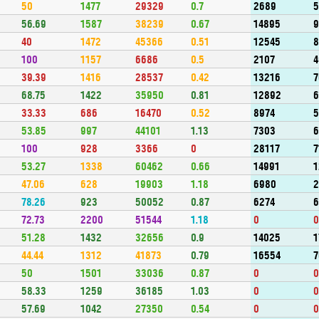
50
1477
29329
0.7
2689
56.69
1587
38239
0.67
14895
9
40
1472
45366
0.51
12545
8
100
1157
6686
0.5
2107
39.39
1416
28537
0.42
13216
7
68.75
1422
35950
0.81
12892
33.33
686
16470
0.52
8974
5
53.85
997
44101
1.13
7303
6
100
928
3366
0
28117
7
53.27
1338
60462
0.66
14991
1
47.06
628
19903
1.18
6980
78.26
923
50052
0.87
6274
6
72.73
2200
51544
1.18
0
51.28
1432
32656
0.9
14025
1
44.44
1312
41873
0.79
16554
7
50
1501
33036
0.87
0
58.33
1259
36185
1.03
0
57.69
1042
27350
0.54
0