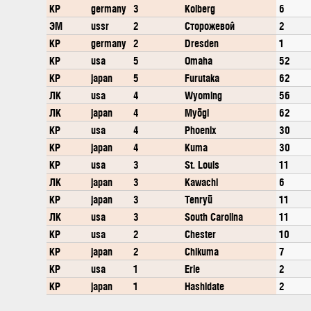
КР
germany
3
Kolberg
6
ЭМ
ussr
2
Сторожевой
2
КР
germany
2
Dresden
1
КР
usa
5
Omaha
52
КР
japan
5
Furutaka
62
ЛК
usa
4
Wyoming
56
ЛК
japan
4
Myōgi
62
КР
usa
4
Phoenix
30
КР
japan
4
Kuma
30
КР
usa
3
St. Louis
11
ЛК
japan
3
Kawachi
6
КР
japan
3
Tenryū
11
ЛК
usa
3
South Carolina
11
КР
usa
2
Chester
10
КР
japan
2
Chikuma
7
КР
usa
1
Erie
2
КР
japan
1
Hashidate
2