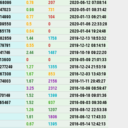
568096
0.78
207
2020-06-12 07:08:14
47023
0.98
731
2020-05-01 08:31:42
14990
0.77
104
2020-01-13 06:21:40
409550
0.5
0
2020-01-06 22:33:28
65178
0.64
0
2020-01-04 19:24:48
682859
1.44
1758
2019-12-13 18:53:32
79791
0.55
0
2019-12-12 08:14:18
41746
2.44
1487
2019-10-19 09:22:20
13600
0
0
2019-05-09 21:01:33
277249
1.27
1355
2016-12-24 21:53:19
267308
1.67
853
2016-12-03 13:43:19
74003
1.67
2156
2016-11-11 20:45:27
0
3.25
2312
2016-10-09 08:59:47
70149
1.52
1399
2016-09-18 09:01:36
65467
1.52
937
2016-09-03 09:30:46
0
1.26
1207
2016-08-12 22:53:38
0
1.61
1806
2016-06-12 17:43:33
0
0.67
1395
2016-05-14 12:42:13