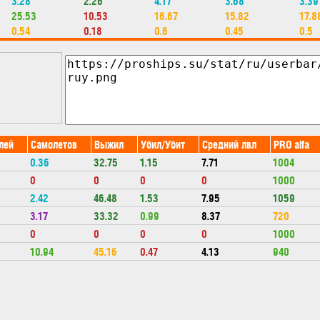
3.28
2.26
4.17
3.68
3.39
25.53
10.53
16.67
15.82
17.8
0.54
0.18
0.6
0.45
0.5
лей
Самолетов
Выжил
Убил/Убит
Средний лвл
PRO alfa
0.36
32.75
1.15
7.71
1004
0
0
0
0
1000
2.42
46.48
1.53
7.95
1059
3.17
33.32
0.99
8.37
720
0
0
0
0
1000
10.94
45.16
0.47
4.13
940