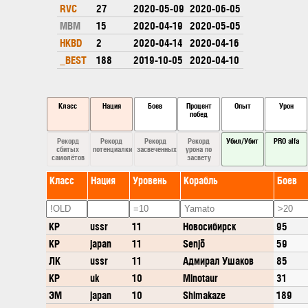
RVC
27
2020-05-09
2020-06-05
MBM
15
2020-04-19
2020-05-05
HKBD
2
2020-04-14
2020-04-16
_BEST
188
2019-10-05
2020-04-10
Класс
Нация
Боев
Процент
Опыт
Урон
побед
Рекорд
Рекорд
Рекорд
Рекорд
Убил/Убит
PRO alfa
сбитых
потенциалки
засвеченных
урона по
самолётов
засвету
Класс
Нация
Уровень
Корабль
Боев
КР
ussr
11
Новосибирск
95
КР
japan
11
Senjō
59
ЛК
ussr
11
Адмирал Ушаков
85
КР
uk
10
Minotaur
31
ЭМ
japan
10
Shimakaze
189