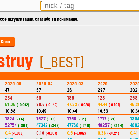
се актуализации, спасибо за понимание.
Кооп
struy
[_BEST]
2026-05
2026-04
2026-03
2026
202
47
57
36
297
302
234
60
186
128
258
51.06
38.6
47.22
44.44
45.3
(+0.002)
(-0.142)
(-0.026)
(-0.404)
10.68
10.49
10.44
10.53
10.3
1824
1627
1768
1717
130
(+4.6)
(+3.3)
(+3.1)
(+24)
52754
47342
47768
49257
488
(+80.1)
(+34.7)
(+24.9)
(+311.4)
0.4
0.16
0.5
0.38
0.41
(-0.003)
(-0.007)
(-0.002)
(-0.021)