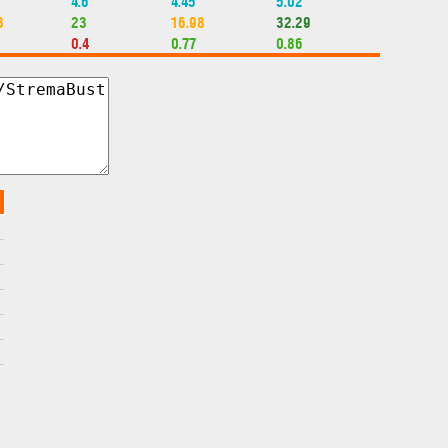
4.6
4.45
5.02
8
23
16.98
32.29
0.4
0.77
0.86