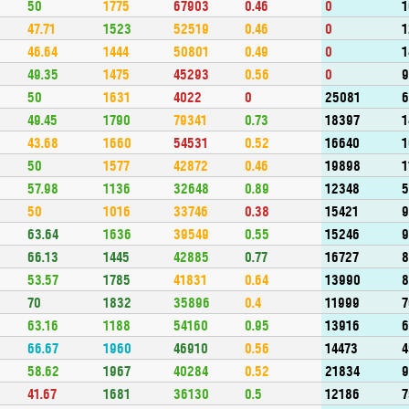
50
1775
67903
0.46
0
1
47.71
1523
52519
0.46
0
46.64
1444
50801
0.49
0
1
49.35
1475
45293
0.56
0
9
50
1631
4022
0
25081
6
49.45
1790
79341
0.73
18397
1
43.68
1660
54531
0.52
16640
1
50
1577
42872
0.46
19898
1
57.98
1136
32648
0.89
12348
5
50
1016
33746
0.38
15421
63.64
1636
39549
0.55
15246
66.13
1445
42885
0.77
16727
53.57
1785
41831
0.64
13990
70
1832
35896
0.4
11999
63.16
1188
54160
0.95
13916
66.67
1960
46910
0.56
14473
4
58.62
1967
40284
0.52
21834
9
41.67
1681
36130
0.5
12186
7