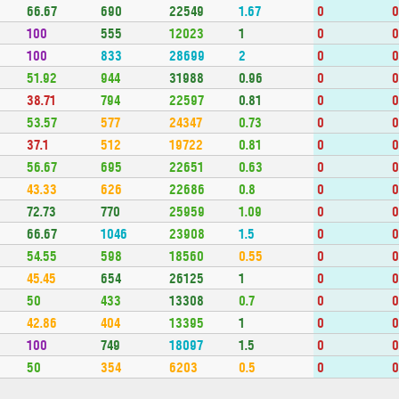
66.67
690
22549
1.67
0
100
555
12023
1
0
100
833
28699
2
0
51.92
944
31988
0.96
0
38.71
794
22597
0.81
0
53.57
577
24347
0.73
0
37.1
512
19722
0.81
0
56.67
695
22651
0.63
0
43.33
626
22686
0.8
0
72.73
770
25959
1.09
0
66.67
1046
23908
1.5
0
54.55
598
18560
0.55
0
45.45
654
26125
1
0
50
433
13308
0.7
0
42.86
404
13395
1
0
100
749
18097
1.5
0
50
354
6203
0.5
0