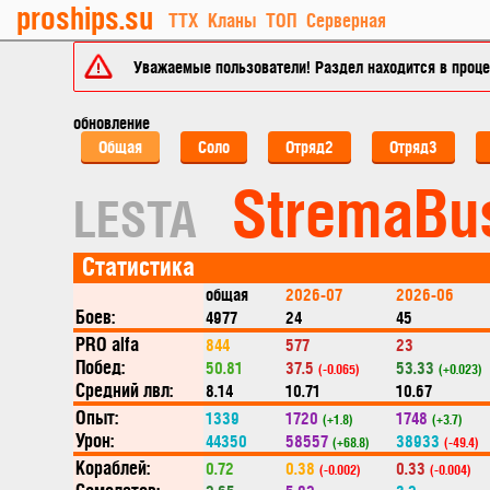
proships.su
ТТХ
Кланы
ТОП
Серверная
Уважаемые пользователи! Раздел находится в процес
обновление
Общая
Соло
Отряд2
Отряд3
StremaBu
LESTA
Статистика
общая
2026-07
2026-06
Боев:
4977
24
45
PRO alfa
844
577
23
Побед:
50.81
37.5
53.33
(-0.065)
(+0.023)
Средний лвл:
8.14
10.71
10.67
Опыт:
1339
1720
1748
(+1.8)
(+3.7)
Урон:
44350
58557
38933
(+68.8)
(-49.4)
Кораблей:
0.72
0.38
0.33
(-0.002)
(-0.004)