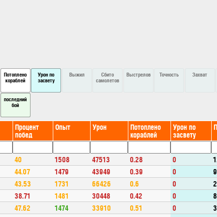
Потоплено
Урон по
Выжил
Сбито
Выстрелов
Точность
Захват
кораблей
засвету
самолетов
последний
бой
Процент
Опыт
Урон
Потоплено
Урон по
побед
кораблей
засвету
40
1508
47513
0.28
0
1
44.07
1479
43949
0.39
0
43.53
1731
66426
0.6
0
38.71
1481
30448
0.42
0
47.62
1474
33910
0.51
0
3