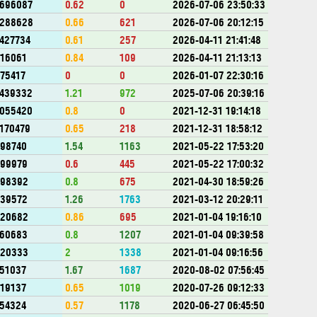
696087
0.62
0
2026-07-06 23:50:33
1288628
0.66
621
2026-07-06 20:12:15
427734
0.61
257
2026-04-11 21:41:48
16061
0.84
109
2026-04-11 21:13:13
75417
0
0
2026-01-07 22:30:16
439332
1.21
972
2025-07-06 20:39:16
055420
0.8
0
2021-12-31 19:14:18
170479
0.65
218
2021-12-31 18:58:12
98740
1.54
1163
2021-05-22 17:53:20
999979
0.6
445
2021-05-22 17:00:32
998392
0.8
675
2021-04-30 18:59:26
839572
1.26
1763
2021-03-12 20:29:11
820682
0.86
695
2021-01-04 19:16:10
760683
0.8
1207
2021-01-04 09:39:58
620333
2
1338
2021-01-04 09:16:56
51037
1.67
1687
2020-08-02 07:56:45
19137
0.65
1019
2020-07-26 09:12:33
54324
0.57
1178
2020-06-27 06:45:50