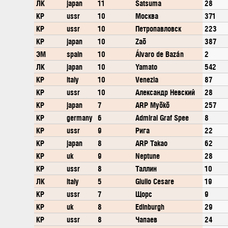
ЛК
japan
11
Satsuma
28
КР
ussr
10
Москва
371
КР
ussr
10
Петропавловск
223
КР
japan
10
Zaō
387
ЭМ
spain
10
Álvaro de Bazán
2
ЛК
japan
10
Yamato
542
КР
italy
10
Venezia
87
КР
ussr
10
Александр Невский
28
КР
japan
7
ARP Myōkō
257
КР
germany
6
Admiral Graf Spee
8
КР
ussr
9
Рига
22
КР
japan
8
ARP Takao
62
КР
uk
9
Neptune
28
КР
ussr
8
Таллин
10
ЛК
italy
5
Giulio Cesare
19
КР
ussr
7
Щорс
9
КР
uk
8
Edinburgh
29
КР
ussr
8
Чапаев
24