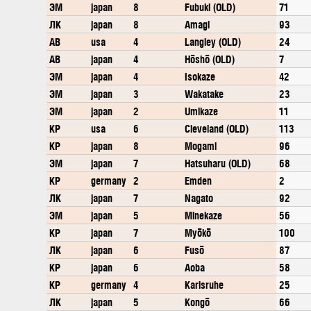
ЭМ
japan
8
Fubuki (OLD)
71
ЛК
japan
8
Amagi
93
АВ
usa
4
Langley (OLD)
24
АВ
japan
4
Hōshō (OLD)
7
ЭМ
japan
4
Isokaze
42
ЭМ
japan
3
Wakatake
23
ЭМ
japan
2
Umikaze
11
КР
usa
6
Cleveland (OLD)
113
КР
japan
8
Mogami
96
ЭМ
japan
7
Hatsuharu (OLD)
68
КР
germany
2
Emden
2
ЛК
japan
7
Nagato
92
ЭМ
japan
5
Minekaze
56
КР
japan
7
Myōkō
100
ЛК
japan
6
Fusō
87
КР
japan
6
Aoba
58
КР
germany
4
Karlsruhe
25
ЛК
japan
5
Kongō
66