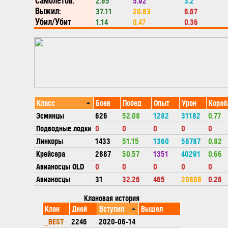
Самолетов:
2.65
5.92
3.2
Выжил:
37.11
20.83
6.67
Убил/Убит
1.14
0.47
0.36
Класс
Боев
Побед
Опыт
Урон
Кораб
Эсминцы
626
52.08
1282
31182
0.77
Подводные лодки
0
0
0
0
0
Линкоры
1433
51.15
1360
58787
0.82
Крейсера
2887
50.57
1351
40291
0.66
Авианосцы OLD
0
0
0
0
0
Авианосцы
31
32.26
465
20898
0.26
Клановая история
Клан
Дней
Вступил
Вышел
_BEST
2246
2020-06-14