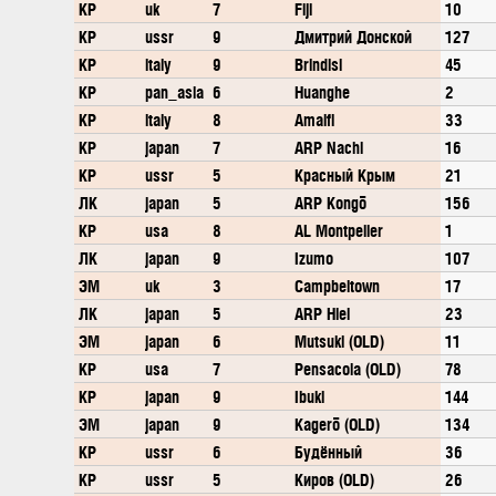
КР
uk
7
Fiji
10
КР
ussr
9
Дмитрий Донской
127
КР
italy
9
Brindisi
45
КР
pan_asia
6
Huanghe
2
КР
italy
8
Amalfi
33
КР
japan
7
ARP Nachi
16
КР
ussr
5
Красный Крым
21
ЛК
japan
5
ARP Kongō
156
КР
usa
8
AL Montpelier
1
ЛК
japan
9
Izumo
107
ЭМ
uk
3
Campbeltown
17
ЛК
japan
5
ARP Hiei
23
ЭМ
japan
6
Mutsuki (OLD)
11
КР
usa
7
Pensacola (OLD)
78
КР
japan
9
Ibuki
144
ЭМ
japan
9
Kagerō (OLD)
134
КР
ussr
6
Будённый
36
КР
ussr
5
Киров (OLD)
26