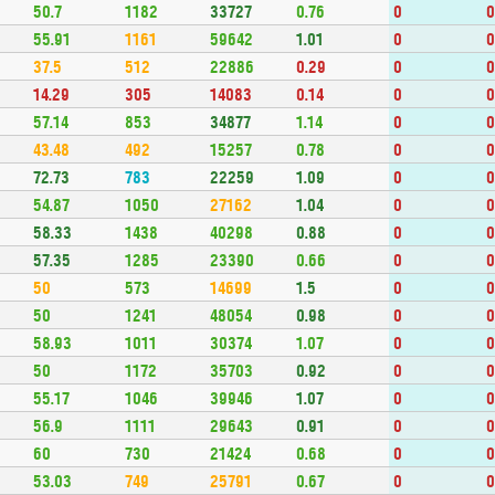
50.7
1182
33727
0.76
0
55.91
1161
59642
1.01
0
37.5
512
22886
0.29
0
14.29
305
14083
0.14
0
57.14
853
34877
1.14
0
43.48
492
15257
0.78
0
72.73
783
22259
1.09
0
54.87
1050
27162
1.04
0
58.33
1438
40298
0.88
0
57.35
1285
23390
0.66
0
50
573
14699
1.5
0
50
1241
48054
0.98
0
58.93
1011
30374
1.07
0
50
1172
35703
0.92
0
55.17
1046
39946
1.07
0
56.9
1111
29643
0.91
0
60
730
21424
0.68
0
53.03
749
25791
0.67
0