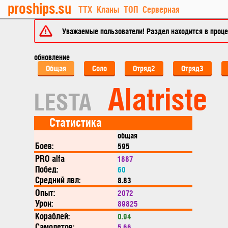
proships.su
ТТХ
Кланы
ТОП
Серверная
Уважаемые пользователи! Раздел находится в процес
обновление
Общая
Соло
Отряд2
Отряд3
Alatriste
LESTA
Статистика
общая
Боев:
595
PRO alfa
1887
Побед:
60
Средний лвл:
8.83
Опыт:
2072
Урон:
89825
Кораблей:
0.94
Самолетов:
5.66