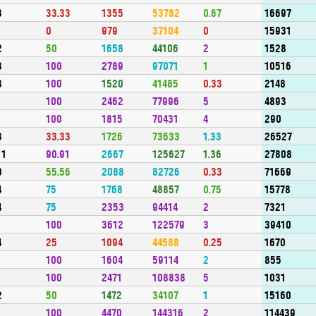
3
33.33
1355
53782
0.67
16697
1
0
979
37104
0
15931
2
50
1658
44106
2
1528
3
100
2789
97071
1
10516
3
100
1520
41485
0.33
2148
1
100
2462
77996
5
4893
1
100
1815
70431
4
290
3
33.33
1726
73633
1.33
26527
11
90.91
2667
125627
1.36
27808
9
55.56
2088
82726
0.33
71669
4
75
1768
48857
0.75
15778
4
75
2353
94414
2
7321
1
100
3612
122579
3
39410
4
25
1094
44588
0.25
1670
1
100
1604
59114
2
855
1
100
2471
108838
5
1031
2
50
1472
34107
1
15160
1
100
4470
144316
2
114439