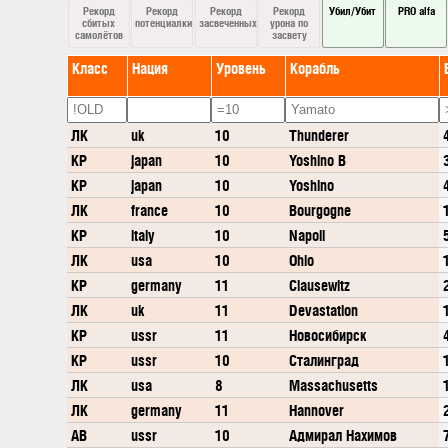
Рекорд
Рекорд
Рекорд
Рекорд
Убил/Убит
PRO alfa
сбитых
потенциалки
засвеченных
урона по
самолётов
засвету
Класс
Нация
Уровень
Корабль
ЛК
uk
10
Thunderer
КР
japan
10
Yoshino B
КР
japan
10
Yoshino
ЛК
france
10
Bourgogne
КР
italy
10
Napoli
ЛК
usa
10
Ohio
КР
germany
11
Clausewitz
ЛК
uk
11
Devastation
КР
ussr
11
Новосибирск
КР
ussr
10
Сталинград
ЛК
usa
8
Massachusetts
ЛК
germany
11
Hannover
АВ
ussr
10
Адмирал Нахимов