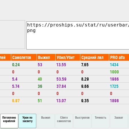
лей
Самолетов
Выжил
Убил/Убит
Средний лвл
PRO alfa
0.24
53
13.55
7.65
1434
0
0
0
0
1000
5.4
40
53.59
8.29
1986
5.74
36
37.84
9.66
1725
0
0
0
0
0
6.97
51
13.07
9.35
1898
Потоплено
Урон по
Выжил
Сбито
Выстрелов
Точность
Захват
кораблей
засвету
самолетов