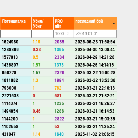
Потенциалка
Убил/
PRO
последний бой
Убит
alfa
1624980
1.19
2085
2026-06-23 11:58:54
1288399
0.33
1396
2026-04-30 13:08:44
1577013
0.5
2384
2026-04-29 14:21:28
1436807
1.57
1373
2026-04-26 14:14:15
958278
1.67
2329
2026-03-22 19:00:28
1811082
1.3
1994
2026-03-22 13:53:38
793000
1
762
2026-03-21 22:10:13
2221638
0
681
2026-03-21 21:32:21
1114074
1
1235
2026-03-21 16:26:27
1494854
0.46
1286
2026-03-21 16:14:53
1144200
1
2822
2026-03-21 15:03:35
1102658
1
63
2026-03-21 11:36:24
431047
1.14
1640
2025-11-02 21:06:15