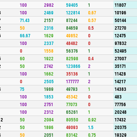
1
100
2982
59405
1
11807
3
100
2469
122814
0.67
10196
7
71.43
2157
87244
0.57
50144
2
50
2316
84659
0.5
27270
6
66.67
1629
49852
0
12475
1
100
2337
48482
0
97832
1
0
1558
56376
1
52495
5
60
1922
82598
0.4
27007
2
50
2742
123866
2
35171
1
100
1662
35136
1
11428
1
0
2505
177777
2
14217
4
75
1989
49793
1
14383
1
100
1853
45342
0
483
1
100
2751
77073
0
77756
1
100
2312
65261
1
20248
12
50
2084
80550
0.92
17432
2
50
1896
49093
1.5
20375
4
50
2051
83142
0.75
19329