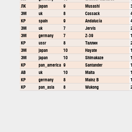
ЛК
japan
9
Musashi
ЭМ
uk
8
Cossack
КР
spain
9
Andalucía
ЭМ
uk
7
Jervis
ЭМ
germany
7
Z-39
КР
ussr
8
Таллин
ЭМ
japan
10
Hayate
ЭМ
japan
10
Shimakaze
КР
pan_america
9
Santander
АВ
uk
10
Malta
КР
germany
8
Mainz B
КР
pan_asia
8
Wukong