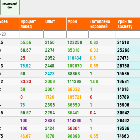
последний
бой
Боев
Процент
Опыт
Урон
Потоплено
Урон по
побед
кораблей
засвету
45
55.56
2150
123258
0.82
21518
3
66.67
2274
85318
0.33
25268
4
25
2052
116434
0.5
27473
13
76.92
2448
109670
0.85
26758
5
60
2423
88863
1
15585
12
33.33
2009
111398
1.08
19681
2
50
2004
89332
1
14818
1
0
1720
105721
0
15789
4
75
2395
86550
1
15906
15
66.67
2254
86441
0.4
30642
1
100
2883
114399
1
28492
2
100
2424
66304
1
19536
75
46.67
1870
98898
0.65
74663