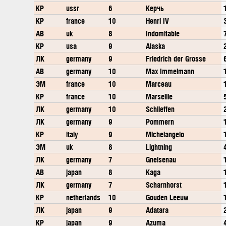
КР
ussr
6
Керчь
КР
france
10
Henri IV
АВ
uk
8
Indomitable
КР
usa
9
Alaska
ЛК
germany
9
Friedrich der Grosse
АВ
germany
10
Max Immelmann
ЭМ
france
10
Marceau
КР
france
10
Marseille
ЛК
germany
10
Schlieffen
ЛК
germany
9
Pommern
КР
italy
9
Michelangelo
ЭМ
uk
8
Lightning
ЛК
germany
7
Gneisenau
АВ
japan
8
Kaga
ЛК
germany
7
Scharnhorst
КР
netherlands
10
Gouden Leeuw
ЛК
japan
9
Adatara
КР
japan
9
Azuma