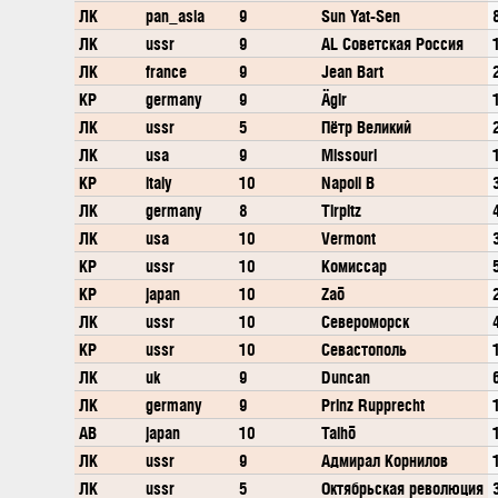
ЛК
pan_asia
9
Sun Yat-Sen
ЛК
ussr
9
AL Советская Россия
ЛК
france
9
Jean Bart
КР
germany
9
Ägir
ЛК
ussr
5
Пётр Великий
ЛК
usa
9
Missouri
КР
italy
10
Napoli B
ЛК
germany
8
Tirpitz
ЛК
usa
10
Vermont
КР
ussr
10
Комиссар
КР
japan
10
Zaō
ЛК
ussr
10
Североморск
КР
ussr
10
Севастополь
ЛК
uk
9
Duncan
ЛК
germany
9
Prinz Rupprecht
АВ
japan
10
Taihō
ЛК
ussr
9
Адмирал Корнилов
ЛК
ussr
5
Октябрьская революция