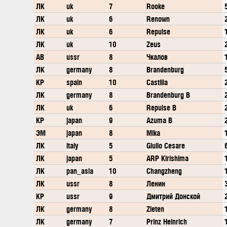
ЛК
uk
7
Rooke
ЛК
uk
6
Renown
ЛК
uk
6
Repulse
ЛК
uk
10
Zeus
АВ
ussr
8
Чкалов
ЛК
germany
8
Brandenburg
КР
spain
10
Castilla
ЛК
germany
8
Brandenburg B
ЛК
uk
6
Repulse B
КР
japan
9
Azuma B
ЭМ
japan
8
Mika
ЛК
italy
5
Giulio Cesare
ЛК
japan
5
ARP Kirishima
ЛК
pan_asia
10
Changzheng
ЛК
ussr
8
Ленин
КР
ussr
9
Дмитрий Донской
ЛК
germany
8
Zieten
ЛК
germany
7
Prinz Heinrich