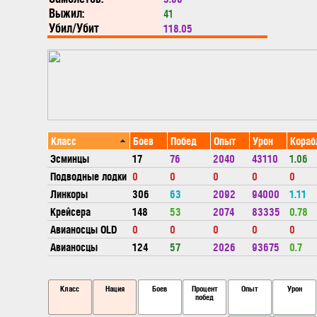
Выжил:
41
Убил/Убит
118.05
Класс
Боев
Побед
Опыт
Урон
Кораб
Эсминцы
17
76
2040
43110
1.06
Подводные лодки
0
0
0
0
0
Линкоры
306
63
2092
94000
1.11
Крейсера
148
53
2074
83335
0.78
Авианосцы OLD
0
0
0
0
0
Авианосцы
124
57
2026
93675
0.7
Класс
Нация
Боев
Процент
Опыт
Урон
побед