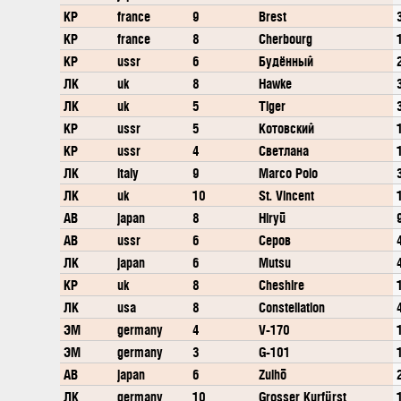
КР
france
9
Brest
КР
france
8
Cherbourg
КР
ussr
6
Будённый
ЛК
uk
8
Hawke
ЛК
uk
5
Tiger
КР
ussr
5
Котовский
КР
ussr
4
Светлана
ЛК
italy
9
Marco Polo
ЛК
uk
10
St. Vincent
АВ
japan
8
Hiryū
АВ
ussr
6
Серов
ЛК
japan
6
Mutsu
КР
uk
8
Cheshire
ЛК
usa
8
Constellation
ЭМ
germany
4
V-170
ЭМ
germany
3
G-101
АВ
japan
6
Zuihō
ЛК
germany
10
Grosser Kurfürst