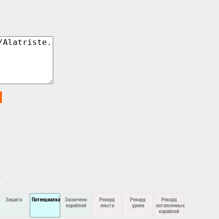
Защита
Потенциалка
Засвечено
Рекорд
Рекорд
Рекорд
кораблей
опыта
урона
потопленных
кораблей