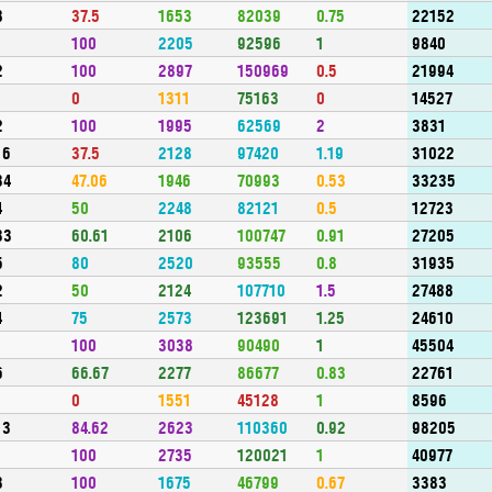
8
37.5
1653
82039
0.75
22152
1
100
2205
92596
1
9840
2
100
2897
150969
0.5
21994
1
0
1311
75163
0
14527
2
100
1995
62569
2
3831
16
37.5
2128
97420
1.19
31022
34
47.06
1946
70993
0.53
33235
4
50
2248
82121
0.5
12723
33
60.61
2106
100747
0.91
27205
5
80
2520
93555
0.8
31935
2
50
2124
107710
1.5
27488
4
75
2573
123691
1.25
24610
1
100
3038
90490
1
45504
6
66.67
2277
86677
0.83
22761
1
0
1551
45128
1
8596
13
84.62
2623
110360
0.92
98205
1
100
2735
120021
1
40977
3
100
1675
46799
0.67
3383