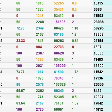
5
60
1810
52265
0.8
18415
2
50
1275
35401
0.5
6680
1
0
1243
53419
0
11503
2
50
2289
161823
2
23038
11
72.73
2349
88426
1.18
50295
5
60
2107
93196
1.2
19853
21
33.33
1847
90293
0.81
21164
2
0
904
22793
0
1807
2
100
2387
88629
3
10035
2
50
1387
83439
1
11483
1
100
2931
106299
1
15600
61
73.77
1914
81609
1.72
11542
1
0
1073
78343
1
17136
10
80
2578
103029
1
20356
3
66.67
2302
99340
2
8464
2
50
1743
52395
0.5
19294
11
63.64
2167
76134
1.09
17042
1
100
2725
69061
1
44912