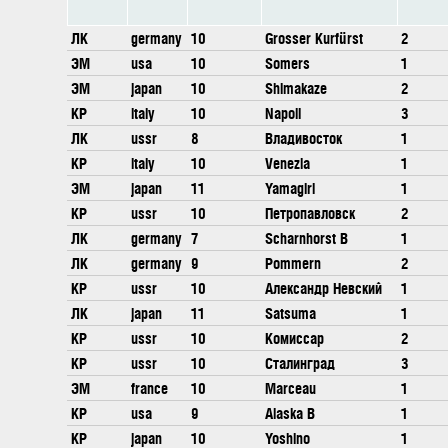
ЛК
germany
10
Grosser Kurfürst
2
ЭМ
usa
10
Somers
1
ЭМ
japan
10
Shimakaze
2
КР
italy
10
Napoli
3
ЛК
ussr
8
Владивосток
1
КР
italy
10
Venezia
1
ЭМ
japan
11
Yamagiri
1
КР
ussr
10
Петропавловск
2
ЛК
germany
7
Scharnhorst B
1
ЛК
germany
9
Pommern
2
КР
ussr
10
Александр Невский
1
ЛК
japan
11
Satsuma
1
КР
ussr
10
Комиссар
2
КР
ussr
10
Сталинград
3
ЭМ
france
10
Marceau
1
КР
usa
9
Alaska B
1
КР
japan
10
Yoshino
1