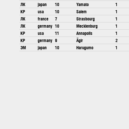
ЛК
japan
10
Yamato
1
КР
usa
10
Salem
1
ЛК
france
7
Strasbourg
1
ЛК
germany
10
Mecklenburg
1
КР
usa
11
Annapolis
1
КР
germany
9
Ägir
2
ЭМ
japan
10
Harugumo
1