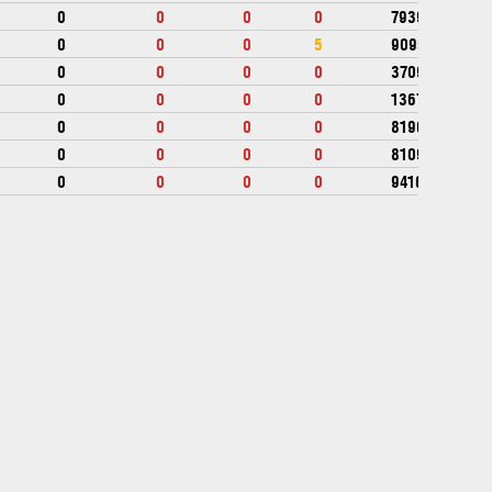
0
0
0
0
793972
0
0
0
5
909520
0
0
0
0
370996
0
0
0
0
1367150
0
0
0
0
819696
0
0
0
0
810960
0
0
0
0
941640