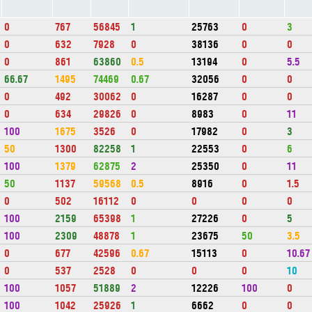
0
767
56845
1
25763
0
3
0
632
7928
0
38136
0
0
0
861
63860
0.5
13194
0
5.5
66.67
1495
74469
0.67
32056
0
0
0
492
30062
0
16287
0
0
0
634
29826
0
8983
0
11
100
1675
3526
0
17982
0
3
50
1300
82258
1
22553
0
6
100
1379
62875
2
25350
0
11
50
1137
59568
0.5
8916
0
1.5
0
502
16112
0
0
0
0
100
2159
65398
1
27226
0
5
100
2309
48878
1
23675
50
3.5
0
677
42596
0.67
15113
0
10.67
0
537
2528
0
0
0
10
100
1057
51889
2
12226
100
0
100
1042
25926
1
6662
0
0