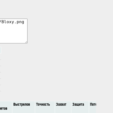
о
Выстрелов
Точность
Захват
Защита
Потенциалка
летов