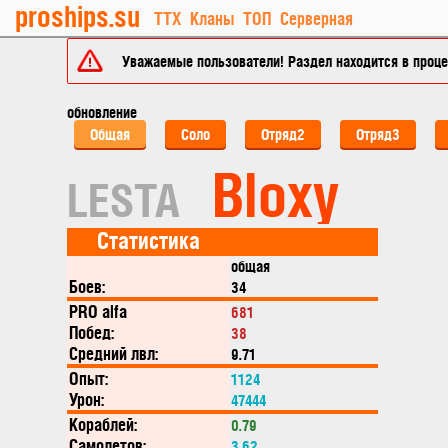
proships.su
ТТХ
Кланы
ТОП
Серверная
Уважаемые пользователи! Раздел находится в процес
обновление
Общая
Соло
Отряд2
Отряд3
Bloxy
LESTA
Статистика
общая
Боев:
34
PRO alfa
681
Побед:
38
Средний лвл:
9.71
Опыт:
1124
Урон:
47444
Кораблей:
0.79
Самолетов:
3.62