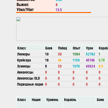
Выжил:
9
Убил/Убит
13.5
Класс
Боев
Побед
Опыт
Урон
Кораб
Линкоры
10
30
1094
52792
1
Крейсера
18
44
1158
45746
0.78
Эсминцы
6
33
1070
43624
0.5
Авианосцы
0
0
0
0
0
Авианосцы OLD
0
0
0
0
0
Подводные лодки
0
0
0
0
0
Класс
Нация
Уровень
Корабль
Боев