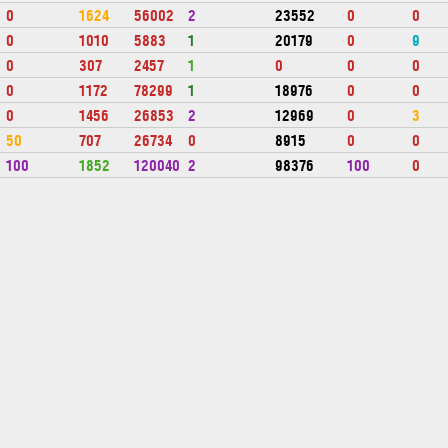
0
1624
56002
2
23552
0
0
0
1010
5883
1
20179
0
9
0
307
2457
1
0
0
0
0
1172
78299
1
18976
0
0
0
1456
26853
2
12969
0
3
50
707
26734
0
8915
0
0
100
1852
120040
2
98376
100
0