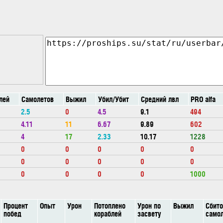
лей
Самолетов
Выжил
Убил/Убит
Средний лвл
PRO alfa
2.5
0
4.5
9.1
494
4.11
11
6.67
9.89
602
4
17
2.33
10.17
1228
0
0
0
0
0
0
0
0
0
0
0
0
0
0
1000
Процент
Опыт
Урон
Потоплено
Урон по
Выжил
Сбит
побед
кораблей
засвету
само