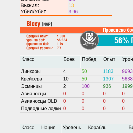
Выжил:
13
Убил/Убит
3.96
Класс
Боев
Побед
Опыт
Уро
Линкоры
4
50
1183
9693
Крейсера
10
50
1307
5638
Эсминцы
2
100
936
1999
Авианосцы
0
0
0
0
Авианосцы OLD
0
0
0
0
Подводные лодки
0
0
0
0
Класс
Нация
Уровень
Корабль
Б