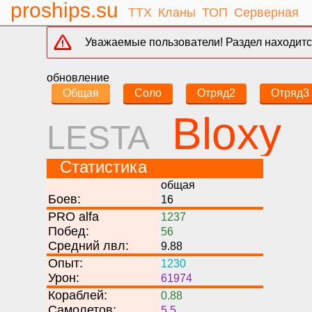
proships.su
ТТХ
Кланы
ТОП
Серверная
Уважаемые пользователи! Раздел находится
обновление
Общая
Соло
Отряд2
Отряд3
Bloxy
LESTA
Статистика
общая
Боев:
16
PRO alfa
1237
Побед:
56
Средний лвл:
9.88
Опыт:
1230
Урон:
61974
Кораблей:
0.88
Самолетов:
5.5