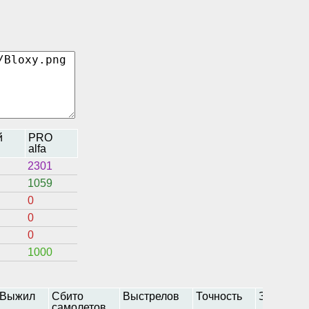
й
PRO
alfa
2301
1059
0
0
0
1000
Выжил
Сбито
Выстрелов
Точность
Захват
самолетов