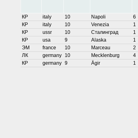
КР
italy
10
Napoli
6
КР
italy
10
Venezia
1
КР
ussr
10
Сталинград
1
КР
usa
9
Alaska
1
ЭМ
france
10
Marceau
2
ЛК
germany
10
Mecklenburg
4
КР
germany
9
Ägir
1