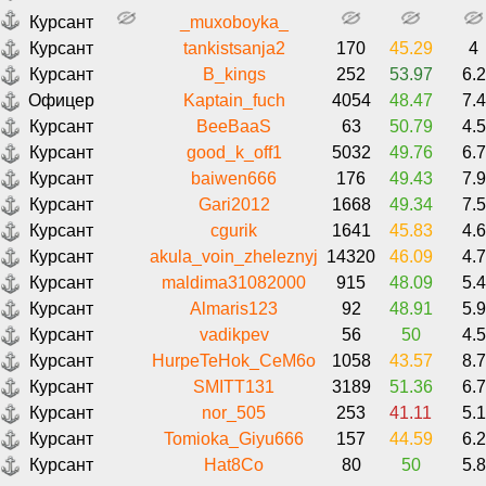
Курсант
_muxoboyka_
Курсант
tankistsanja2
170
45.29
4
Курсант
B_kings
252
53.97
6.2
Офицер
Kaptain_fuch
4054
48.47
7.4
Курсант
BeeBaaS
63
50.79
4.5
Курсант
good_k_off1
5032
49.76
6.7
Курсант
baiwen666
176
49.43
7.9
Курсант
Gari2012
1668
49.34
7.5
Курсант
cgurik
1641
45.83
4.6
Курсант
akula_voin_zheleznyj
14320
46.09
4.7
Курсант
maldima31082000
915
48.09
5.4
Курсант
Almaris123
92
48.91
5.9
Курсант
vadikpev
56
50
4.5
Курсант
HurpeTeHok_CeM6o
1058
43.57
8.7
Курсант
SMITT131
3189
51.36
6.7
Курсант
nor_505
253
41.11
5.1
Курсант
Tomioka_Giyu666
157
44.59
6.2
Курсант
Hat8Co
80
50
5.8