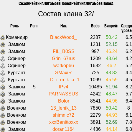
Сезон
Рейтинг
Лига
Боёв
Побед
Рейтинг
Лига
Боёв
Побед
Состав клана 32/
Роль
Ранг
Ник
Боёв
Винрейт
Средн
урове
Командир
BIackWood_
2287
50.42
6.5
Замком
1231
52.15
6.1
Замком
FIL_B0SS
997
46.24
6.2
Офицер
Grin_67rus
1209
48.64
4.2
Офицер
warkop66
1682
46.2
5.2
Курсант
SMaxiR
725
48.83
4.4
Курсант
_D_i_m_k_a_1
1099
45.59
4.5
Замком
5
IPv4
10485
51.94
8.2
Замком
PARNASSUS
4242
48.47
5.7
Замком
Bolor
8541
44.96
6.4
Военком
13_lenik_13
7850
50.42
8
Военком
shimnic72
2279
44.93
6.1
Военком
xxxBenittoxxx
3891
52.69
7.8
Замком
doran1164
4436
44.14
6.8