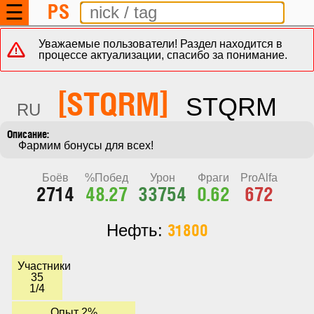
PS
☰
Уважаемые пользователи! Раздел находится в
процессе актуализации, спасибо за понимание.
[STQRM]
STQRM
RU
    Фармим бонусы для всех!
Боёв
%Побед
Урон
Фраги
ProAlfa
2714
48.27
33754
0.62
672
31800
Нефть:
Участники
35
1/4
Опыт 2%