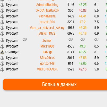
Курсант
AdmiralBobKing
1146
48.25
6.1
Курсант
OxOtA_NaRaKoF
360
40.83
5.5
Курсант
YashaMisha
1459
44.41
6.8
1
Курсант
bruzel1304
3201
47.2
7.5
1
Курсант
Vam_za_shivorot_zakiny
1978
46.36
5.9
Курсант
_Aleks_1972_
6975
46.18
6.9
Курсант
Jojinor
Курсант
Mike1980
4505
49.3
6.5
Командир
ludvigt
8141
48.27
8.1
1
Курсант
Sfinx01rus
3014
47.58
5.9
Курсант
gorizont48
614
48.05
6.5
1
Курсант
VIKTORKANSK
3523
42.15
5.8
Больше данных