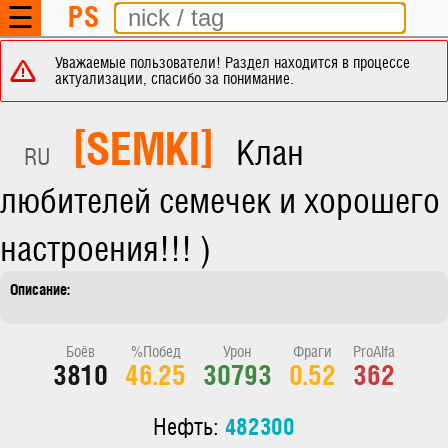
PS
☰
Уважаемые пользователи! Раздел находится в процессе
актуализации, спасибо за понимание.
[SEMKI]
Клан
RU
любителей семечек и хорошего
настроения!!! )
Боёв
%Побед
Урон
Фраги
ProAlfa
3810
46.25
30793
0.52
362
482300
Нефть: