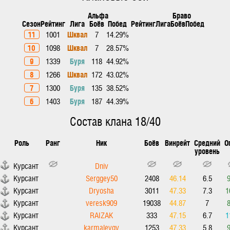
Альфа
Браво
Сезон
Рейтинг
Лига
Боёв
Побед
Рейтинг
Лига
Боёв
Побед
11
Шквал
1001
7
14.29%
10
Шквал
1098
7
28.57%
9
Буря
1339
118
44.92%
8
Шквал
1266
172
43.02%
7
Буря
1300
135
38.52%
6
Буря
1403
187
44.39%
Состав клана 18/40
Роль
Ранг
Ник
Боёв
Винрейт
Средний
О
уровень
Курсант
Dniv
Курсант
Serggey50
2408
46.14
6.5
Курсант
Dryosha
3011
47.33
7.3
1
Курсант
veresk909
19038
44.87
7
Курсант
RAIZAK
333
47.15
6.7
1
Курсант
karmalevgv
1253
47.33
5.8