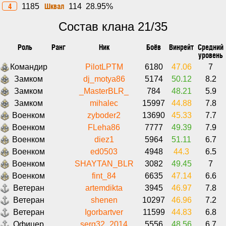
4
Шквал
1185
114
28.95%
Состав клана 21/35
Роль
Ранг
Ник
Боёв
Винрейт
Средний
уровень
Командир
PilotLPTM
6180
47.06
7
Замком
dj_motya86
5174
50.12
8.2
Замком
_MasterBLR_
784
48.21
5.9
Замком
mihalec
15997
44.88
7.8
Военком
zyboder2
13690
45.33
7.7
Военком
FLeha86
7777
49.39
7.9
Военком
diez1
5964
51.11
6.7
Военком
ed0503
4948
44.3
6.5
Военком
SHAYTAN_BLR
3082
49.45
7
Военком
fint_84
6635
47.14
6.6
Ветеран
artemdikta
3945
46.97
7.8
Ветеран
shenen
10297
46.96
7.2
Ветеран
Igorbartver
11599
44.83
6.8
Офицер
serg32_2014
5556
48.56
6.7