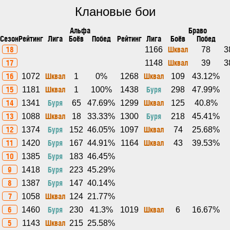
Клановые бои
Альфа
Браво
Сезон
Рейтинг
Лига
Боёв
Побед
Рейтинг
Лига
Боёв
Побед
18
Шквал
1166
78
3
17
Шквал
1148
39
3
16
Шквал
Шквал
1072
1
0%
1268
109
43.12%
15
Шквал
Буря
1181
1
100%
1438
298
47.99%
14
Буря
Шквал
1341
65
47.69%
1299
125
40.8%
13
Шквал
Буря
1088
18
33.33%
1300
218
45.41%
12
Буря
Шквал
1374
152
46.05%
1097
74
25.68%
11
Буря
Шквал
1420
167
44.91%
1164
43
39.53%
10
Буря
1385
183
46.45%
9
Буря
1418
223
45.29%
8
Буря
1387
147
40.14%
7
Шквал
1058
124
21.77%
6
Буря
Шквал
1460
230
41.3%
1019
6
16.67%
5
Шквал
1143
215
25.58%