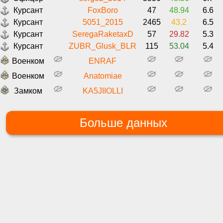
Курсант
FoxBoro
47
48.94
6.6
Курсант
5051_2015
2465
43.2
6.5
Курсант
SeregaRaketaxD
57
29.82
5.3
Курсант
ZUBR_Glusk_BLR
115
53.04
5.4
Военком
ENRAF
Военком
Anatomiae
Замком
KA5JIIOLLI
Больше данных