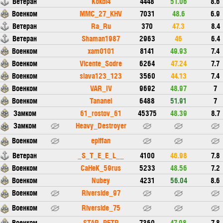
Ветеран
Kokbl4
4448
51.06
8.6
Военком
MMC_27_KHV
7031
48.6
6.9
Ветеран
Ra_Ru
370
47.3
8.4
Ветеран
Shaman1987
2963
46
6.4
Военком
xam0101
8141
49.93
7.4
Военком
Vicente_Sodre
6264
47.24
7.7
Военком
slava123_123
3560
44.13
7.4
Военком
VAR_IV
9692
48.97
7
Военком
Tananel
6488
51.91
7
Замком
61_rostov_61
45375
48.39
8.7
Замком
Heavy_Destroyer
Военком
epiffan
Ветеран
_S_T_E_E_L__
4100
46.98
7.8
Военком
CaHeK_59rus
5233
48.56
7.2
Военком
Nubey
4231
56.04
8.6
Военком
Riverside_97
Военком
Riverside_75
Военком
STAR_PETR
7360
47.98
7.8