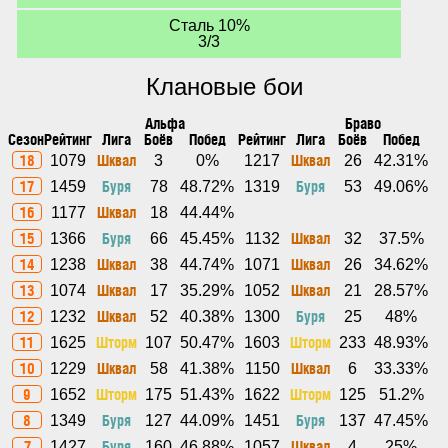
Сталь 10%
3/3
Клановые бои
Альфа
Браво
Сезон
Рейтинг
Лига
Боёв
Побед
Рейтинг
Лига
Боёв
Побед
18
Шквал
Шквал
1079
3
0%
1217
26
42.31%
17
Буря
Буря
1459
78
48.72%
1319
53
49.06%
16
Шквал
1177
18
44.44%
15
Буря
Шквал
1366
66
45.45%
1132
32
37.5%
14
Шквал
Шквал
1238
38
44.74%
1071
26
34.62%
13
Шквал
Шквал
1074
17
35.29%
1052
21
28.57%
12
Шквал
Буря
1232
52
40.38%
1300
25
48%
11
Шторм
Шторм
1625
107
50.47%
1603
233
48.93%
10
Шквал
Шквал
1229
58
41.38%
1150
6
33.33%
9
Шторм
Шторм
1652
175
51.43%
1622
125
51.2%
8
Буря
Буря
1349
127
44.09%
1451
137
47.45%
7
Буря
Шквал
1427
160
46.88%
1057
4
25%