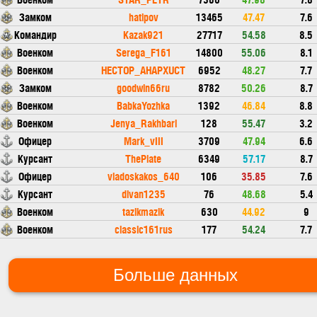
Замком
hatipov
13465
47.47
7.6
Командир
Kazak921
27717
54.58
8.5
Военком
Serega_F161
14800
55.06
8.1
Военком
HECTOP_AHAPXUCT
6952
48.27
7.7
Замком
goodwin66ru
8782
50.26
8.7
Военком
BabkaYozhka
1392
46.84
8.8
Военком
Jenya_Rakhbari
128
55.47
3.2
Офицер
Mark_vIII
3709
47.94
6.6
Курсант
ThePlate
6349
57.17
8.7
Офицер
vladoskakos_640
106
35.85
7.6
Курсант
divan1235
76
48.68
5.4
Военком
tazikmazik
630
44.92
9
Военком
classic161rus
177
54.24
7.7
Больше данных