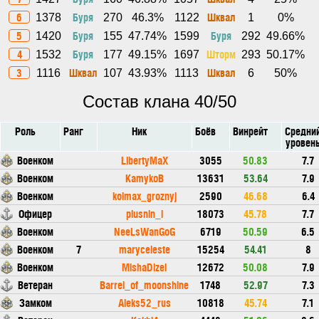
6
Буря
Шквал
1378
270
46.3%
1122
1
0%
5
Буря
Буря
1420
155
47.74%
1599
292
49.66%
4
Буря
Шторм
1532
177
49.15%
1697
293
50.17%
3
Шквал
Шквал
1116
107
43.93%
1113
6
50%
Состав клана 40/50
Роль
Ранг
Ник
Боёв
Винрейт
Средни
уровен
Военком
LibertyMaX
3055
50.83
7.7
Военком
KamykoB
13631
53.64
7.9
Военком
kolmax_groznyj
2590
46.68
6.4
Офицер
plusnin_i
18073
45.78
7.7
Военком
NeeLsWanGoG
6719
50.59
6.5
Военком
7
maryceleste
15254
54.41
8
Военком
MishaDizel
12672
50.08
7.9
Ветеран
Barrel_of_moonshine
1748
52.97
7.3
Замком
Aleks52_rus
10818
45.74
7.1