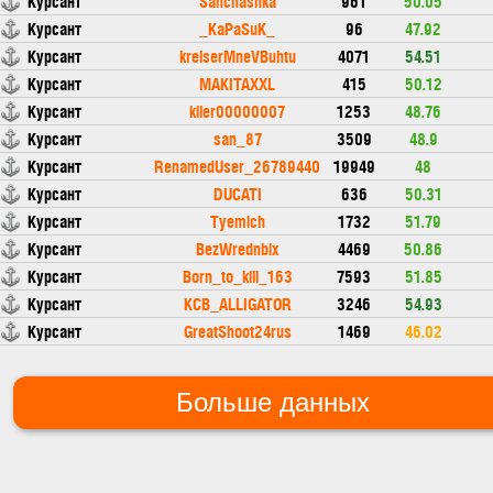
Курсант
Sanchashka
961
50.05
Курсант
_KaPaSuK_
96
47.92
Курсант
kreiserMneVBuhtu
4071
54.51
Курсант
MAKITAXXL
415
50.12
Курсант
kiler00000007
1253
48.76
Курсант
san_87
3509
48.9
Курсант
RenamedUser_26789440
19949
48
Курсант
DUCATI
636
50.31
Курсант
Tyemich
1732
51.79
Курсант
BezWrednblx
4469
50.86
Курсант
Born_to_kill_163
7593
51.85
Курсант
KCB_ALLIGATOR
3246
54.93
Курсант
GreatShoot24rus
1469
46.02
Больше данных