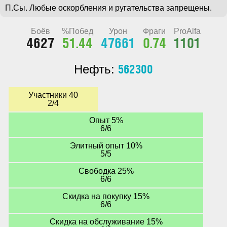
П.Сы. Любые оскорбления и ругательства запрещены.
Боёв
%Побед
Урон
Фраги
ProAlfa
4627
51.44
47661
0.74
1101
562300
Нефть:
Участники 40
2/4
Опыт 5%
6/6
Элитный опыт 10%
5/5
Свободка 25%
6/6
Скидка на покупку 15%
6/6
Скидка на обслуживание 15%