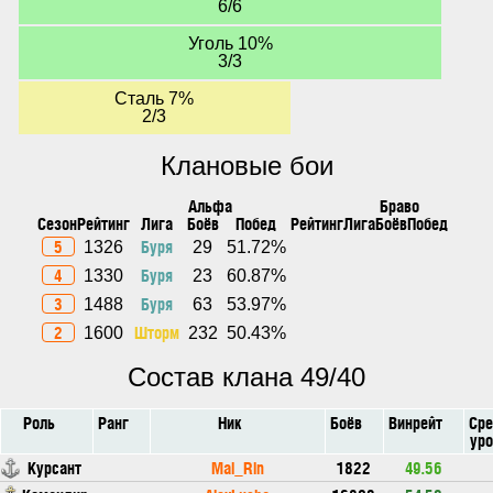
6/6
Уголь 10%
3/3
Сталь 7%
2/3
Клановые бои
Альфа
Браво
Сезон
Рейтинг
Лига
Боёв
Побед
Рейтинг
Лига
Боёв
Побед
5
Буря
1326
29
51.72%
4
Буря
1330
23
60.87%
3
Буря
1488
63
53.97%
2
Шторм
1600
232
50.43%
Состав клана 49/40
Роль
Ранг
Ник
Боёв
Винрейт
Сре
уро
Курсант
Mai_Rin
1822
49.56