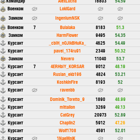
Командир
AlexLucha
16803
54.59
Военком
LokiGard
Замком
IngeniumNSK
Военком
7
Bulalaka
8183
51.3
Замком
HarmFlower
9495
54.35
Курсант
_cbIH_nOJIkBHuKa_
4625
54.49
Курсант
pavel_174ru91
2349
50.32
Замком
Nevero
11040
53.7
Курсант
7
4ERHbIY_KORSAR
9012
48.19
Курсант
Ruslan_ekb196
4824
53.21
Курсант
KoshkinFire
8193
52
Курсант
ravenbb
Курсант
Dominik_Toretto_9
1890
48.99
Курсант
mittalion
3269
49.13
Курсант
CatGrey
20973
52.89
Курсант
Chaplin2
5912
47.26
Курсант
Wolf1708
4591
52.01
Курсант
1NaeMniK_