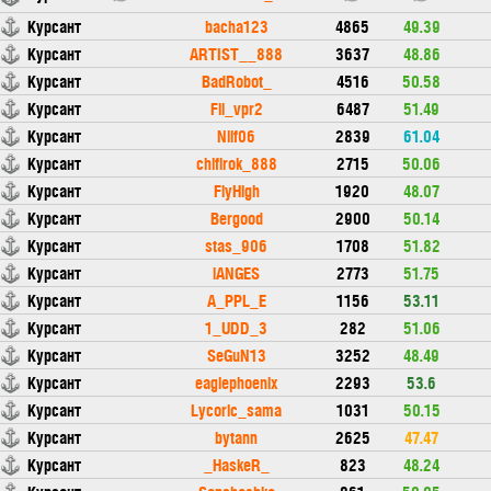
Курсант
bacha123
4865
49.39
Курсант
ARTIST__888
3637
48.86
Курсант
BadRobot_
4516
50.58
Курсант
Fil_vpr2
6487
51.49
Курсант
Nilf06
2839
61.04
Курсант
chifirok_888
2715
50.06
Курсант
FlyHigh
1920
48.07
Курсант
Bergood
2900
50.14
Курсант
stas_906
1708
51.82
Курсант
iANGES
2773
51.75
Курсант
A_PPL_E
1156
53.11
Курсант
1_UDD_3
282
51.06
Курсант
SeGuN13
3252
48.49
Курсант
eaglephoenix
2293
53.6
Курсант
Lycoric_sama
1031
50.15
Курсант
bytann
2625
47.47
Курсант
_HaskeR_
823
48.24