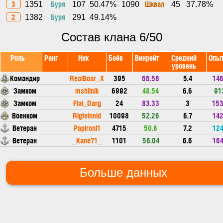
3
Буря
Шквал
1351
107
50.47%
1090
45
37.78%
2
Буря
1382
291
49.14%
Состав клана 6/50
Роль
Ранг
Ник
Боёв
Винрейт
Средний
Опы
уровень
Командир
RealBoar_X
395
66.58
5.4
14
Замком
mshilnik
6992
48.54
6.6
91
Замком
Fial_Darg
24
83.33
3
15
Военком
Rigfeinnid
10098
52.26
6.7
14
Ветеран
Papironi1
4715
50.8
7.2
12
Ветеран
_Kane71_
1101
56.04
6.6
16
Больше данных