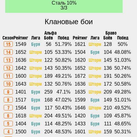
Сталь 10%
3/3
Клановые бои
Альфа
Браво
Сезон
Рейтинг
Лига
Боёв
Побед
Рейтинг
Лига
Боёв
Побед
15
Буря
Шторм
1549
56
51.79%
1621
128
50%
14
Шторм
Буря
1652
105
53.33%
1504
104
48.08%
13
Шторм
Шторм
1636
122
50.82%
1620
145
51.03%
12
Шторм
Шторм
1642
143
50.35%
1652
136
50.74%
11
Шторм
Шторм
1600
189
49.21%
1672
191
50.26%
10
Шторм
Шторм
1643
132
50.76%
1636
172
50.58%
9
Буря
Шторм
1401
259
47.1%
1635
209
49.28%
8
Буря
Буря
1517
168
47.02%
1599
149
51.01%
7
Буря
Шторм
1564
117
50.43%
1646
210
49.52%
6
Шторм
Буря
1618
204
49.51%
1420
109
45.87%
5
Буря
Буря
1404
114
48.25%
1433
111
48.65%
4
Буря
Шторм
1500
204
48.53%
1601
159
50.31%