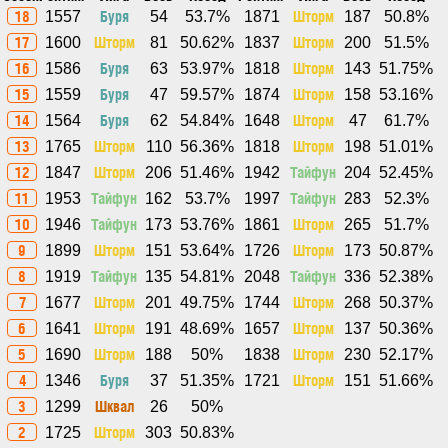
18
Буря
Шторм
1557
54
53.7%
1871
187
50.8%
17
Шторм
Шторм
1600
81
50.62%
1837
200
51.5%
16
Буря
Шторм
1586
63
53.97%
1818
143
51.75%
15
Буря
Шторм
1559
47
59.57%
1874
158
53.16%
14
Буря
Шторм
1564
62
54.84%
1648
47
61.7%
13
Шторм
Шторм
1765
110
56.36%
1818
198
51.01%
12
Шторм
Тайфун
1847
206
51.46%
1942
204
52.45%
11
Тайфун
Тайфун
1953
162
53.7%
1997
283
52.3%
10
Тайфун
Шторм
1946
173
53.76%
1861
265
51.7%
9
Шторм
Шторм
1899
151
53.64%
1726
173
50.87%
8
Тайфун
Тайфун
1919
135
54.81%
2048
336
52.38%
7
Шторм
Шторм
1677
201
49.75%
1744
268
50.37%
6
Шторм
Шторм
1641
191
48.69%
1657
137
50.36%
5
Шторм
Шторм
1690
188
50%
1838
230
52.17%
4
Буря
Шторм
1346
37
51.35%
1721
151
51.66%
3
Шквал
1299
26
50%
2
Шторм
1725
303
50.83%