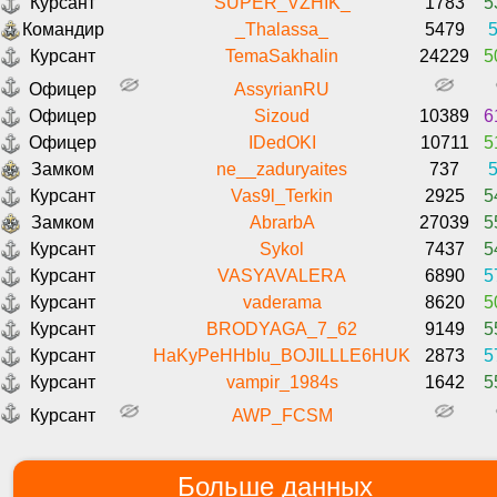
Курсант
SUPER_VZHIK_
1783
5
Командир
_Thalassa_
5479
5
Курсант
TemaSakhalin
24229
5
Офицер
AssyrianRU
Офицер
Sizoud
10389
6
Офицер
IDedOKI
10711
5
Замком
ne__zaduryaites
737
5
Курсант
Vas9l_Terkin
2925
5
Замком
AbrarbA
27039
5
Курсант
Sykol
7437
5
Курсант
VASYAVALERA
6890
5
Курсант
vaderama
8620
5
Курсант
BRODYAGA_7_62
9149
5
Курсант
HaKyPeHHbIu_BOJILLLE6HUK
2873
5
Курсант
vampir_1984s
1642
5
Курсант
AWP_FCSM
Больше данных