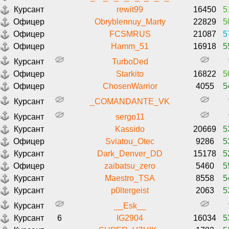
Курсант
rewit99
16450
5
Офицер
Obryblennuy_Marty
22829
5
Офицер
FCSMRUS
21087
5
Офицер
Hamm_51
16918
5
Курсант
TurboDed
Офицер
Starkito
16822
5
Офицер
ChosenWarrior
4055
5
Курсант
_COMANDANTE_VK
Курсант
sergo11
Курсант
Kassido
20669
5
Офицер
Sviatou_Otec
9286
5
Курсант
Dark_Denver_DD
15178
5
Офицер
zaibatsu_zero
5460
5
Курсант
Maestro_TSA
8558
5
Курсант
p0ltergeist
2063
5
Курсант
__Esk__
Курсант
6
IG2904
16034
5