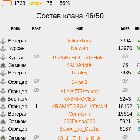
1
Шторм
1738
75
56%
Состав клана 46/50
Роль
Ранг
Ник
Боёв
Ви
Ветеран
kaka51rus
3994
5
Курсант
Natwart
12970
5
Курсант
PeZuHoBbiU_yTeHoK_
Замком
KAIDA4500
76
7
Ветеран
Toraley
7485
5
Офицер
1Vran1
Офицер
ALeks777stalnoy
Военком
KABANOVED
5243
5
Офицер
1
KRAMATORSK_VOVAN
18162
5
Ветеран
Germionn
15514
5
Замком
000Dusha000
5921
5
Офицер
Sosed_po_Dache
6187
6
Замком
_IO_JI_E_H_b_K_A_