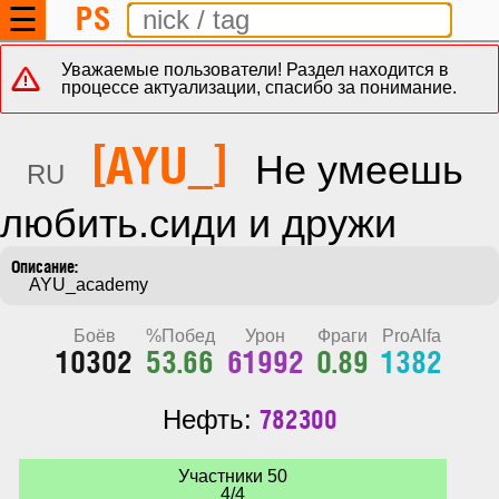
PS
☰
Уважаемые пользователи! Раздел находится в
процессе актуализации, спасибо за понимание.
[AYU_]
Не умеешь
RU
любить.сиди и дружи
    AYU_academy
Боёв
%Побед
Урон
Фраги
ProAlfa
10302
53.66
61992
0.89
1382
782300
Нефть:
Участники 50
4/4