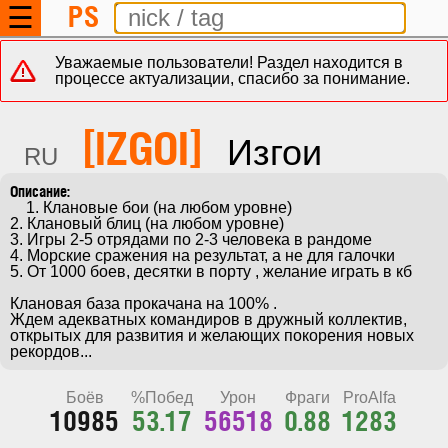
PS
☰
Уважаемые пользователи! Раздел находится в
процессе актуализации, спасибо за понимание.
[IZGOI]
Изгои
RU
    1. Клановые бои (на любом уровне)

2. Клановый блиц (на любом уровне)

3. Игры 2-5 отрядами по 2-3 человека в рандоме

4. Морские сражения на результат, а не для галочки

5. От 1000 боев, десятки в порту , желание играть в кб

Клановая база прокачана на 100% .

Ждем адекватных командиров в дружный коллектив, 
открытых для развития и желающих покорения новых 
рекордов...
Боёв
%Побед
Урон
Фраги
ProAlfa
10985
53.17
56518
0.88
1283