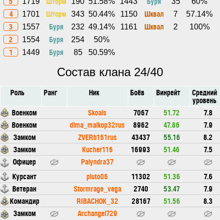
5
Шторм
Буря
1719
190
51.58%
1443
35
60%
4
Шторм
Шквал
1701
343
50.44%
1150
7
57.14%
3
Буря
Шквал
1557
232
49.14%
1161
2
100%
2
Буря
1554
254
50%
1
Буря
1449
85
50.59%
Состав клана 24/40
Роль
Ранг
Ник
Боёв
Винрейт
Средний
уровень
Военком
Skoals
7067
51.72
7.8
Военком
dima_maikop32rus
8962
47.86
7.9
Замком
ZVERb161rus
43437
55.16
8.2
Замком
Kucher116
16993
51.46
7.5
Офицер
Palyndra37
Курсант
pluto06
11302
51.36
7.6
Ветеран
Stormrage_vega
2740
53.47
7.9
Командир
RIBACHOK_32
28167
51.56
8.3
Замком
Archangel729