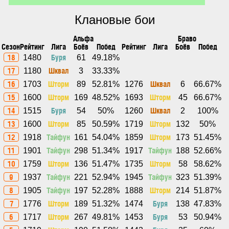
Клановые бои
Альфа
Браво
Сезон
Рейтинг
Лига
Боёв
Побед
Рейтинг
Лига
Боёв
Побед
18
Буря
1480
61
49.18%
17
Шквал
1180
3
33.33%
16
Шторм
Шквал
1703
89
52.81%
1276
6
66.67%
15
Шторм
Шторм
1600
169
48.52%
1693
45
66.67%
14
Буря
Шквал
1515
54
50%
1260
2
100%
13
Шторм
Шторм
1600
85
50.59%
1719
132
50%
12
Тайфун
Шторм
1918
161
54.04%
1859
173
51.45%
11
Тайфун
Тайфун
1901
298
51.34%
1917
188
52.66%
10
Шторм
Шторм
1759
136
51.47%
1735
58
58.62%
9
Тайфун
Тайфун
1937
221
52.94%
1945
323
51.39%
8
Тайфун
Шторм
1905
197
52.28%
1888
214
51.87%
7
Шторм
Буря
1776
189
51.32%
1474
138
47.83%
6
Шторм
Буря
1717
267
49.81%
1453
53
50.94%