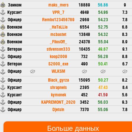
Замком
maks_mers
18889
56.86
9
Курсант
VPR_7
4949
54.96
7.3
Офицер
Rembo123456789
2969
54.23
7.8
Военком
_HaTaLLla
6554
52.75
6.8
Военком
mcbastet
13849
54.32
8.3
Военком
_FilosOff_
24378
55.04
8.9
Ветеран
stivenson333
10435
49.67
9.1
Офицер
koop2009
732
56.28
8.8
Ветеран
S2000_exe
490
50.41
6.7
Офицер
WLKSM
Офицер
Black_gyrza
15095
50.27
8.2
Курсант
shrapnels
2395
47.43
8.4
Курсант
kymonek
452
41.59
5.6
Офицер
KAPREMONT_2020
3452
56.03
9.3
Офицер
Djetsin
7370
55.06
7.8
Больше данных