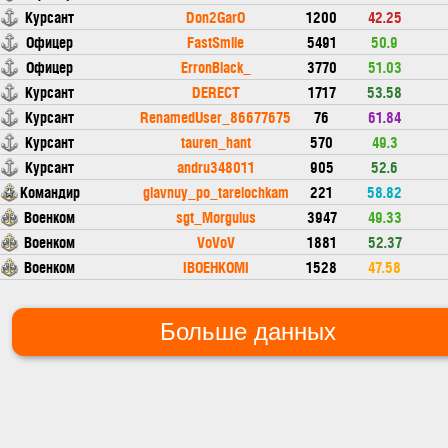
Курсант
Don2GarO
1200
42.25
Офицер
FastSmile
5491
50.9
Офицер
ErronBlack_
3770
51.03
Курсант
DERECT
1717
53.58
Курсант
RenamedUser_86677675
76
61.84
Курсант
tauren_hant
570
49.3
Курсант
andru348011
905
52.6
Командир
glavnuy_po_tarelochkam
221
58.82
Военком
sgt_Morgulus
3947
49.33
Военком
VoVoV
1881
52.37
Военком
IBOEHKOMI
1528
47.58
Больше данных