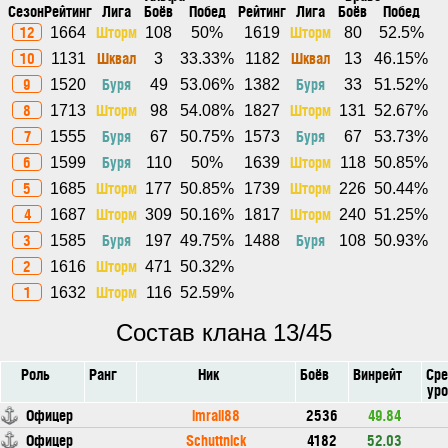
Сезон
Рейтинг
Лига
Боёв
Побед
Рейтинг
Лига
Боёв
Побед
12
Шторм
Шторм
1664
108
50%
1619
80
52.5%
10
Шквал
Шквал
1131
3
33.33%
1182
13
46.15%
9
Буря
Буря
1520
49
53.06%
1382
33
51.52%
8
Шторм
Шторм
1713
98
54.08%
1827
131
52.67%
7
Буря
Буря
1555
67
50.75%
1573
67
53.73%
6
Буря
Шторм
1599
110
50%
1639
118
50.85%
5
Шторм
Шторм
1685
177
50.85%
1739
226
50.44%
4
Шторм
Шторм
1687
309
50.16%
1817
240
51.25%
3
Буря
Буря
1585
197
49.75%
1488
108
50.93%
2
Шторм
1616
471
50.32%
1
Шторм
1632
116
52.59%
Состав клана 13/45
Роль
Ранг
Ник
Боёв
Винрейт
Сре
уро
Офицер
imrail88
2536
49.84
Офицер
Schuttnick
4182
52.03