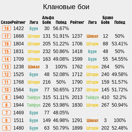
Клановые бои
Альфа
Браво
Сезон
Рейтинг
Лига
Боёв
Побед
Рейтинг
Лига
Боёв
Побед
18
Буря
1422
30
56.67%
17
Шторм
Шквал
1668
131
51.91%
1237
12
50%
16
Шторм
Шторм
1804
205
51.22%
1706
88
53.41%
15
Шторм
Буря
1831
232
50.86%
1418
48
50%
14
Шторм
Буря
1709
163
49.08%
1599
55
54.55%
13
Шквал
Шторм
1238
3
100%
1762
264
50%
12
Буря
Шторм
1525
48
52.08%
1712
240
49.58%
11
Шторм
Шторм
1768
216
50%
1790
159
51.57%
10
Буря
Шторм
1564
77
50.65%
1737
145
51.72%
9
Тайфун
Тайфун
1940
315
51.11%
2013
410
52.2%
8
Тайфун
Шторм
1944
226
53.98%
1830
267
50.94%
7
Буря
1469
77
48.05%
6
Буря
Шквал
1511
149
46.98%
1291
3
100%
5
Буря
Шторм
1480
63
50.79%
1899
202
52.48%