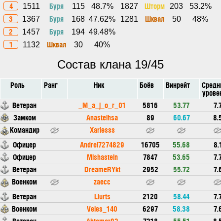
4
Буря
Шторм
1511
115
48.7%
1827
203
53.2%
3
Буря
Шквал
1367
168
47.62%
1281
50
48%
2
Буря
1457
194
49.48%
1
Шквал
1132
30
40%
Состав клана 19/45
Роль
Ранг
Ник
Боёв
Винрейт
Средн
урове
Ветеран
_M_a_j_o_r_01
5816
53.77
7.
Замком
Anasteihsa
89
60.67
8.
Командир
Xarlesss
Офицер
Andrei7274829
16705
55.68
8.
Офицер
Mishastein
7847
53.65
7.
Ветеран
DreameRYkt
2952
55.72
7.
Военком
zaecc
Ветеран
_Liurts_
2120
58.44
7.
Военком
Veles_140
6297
58.38
7.
Ветеран
Ahtamar92
7218
55.51
8.