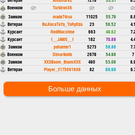
Военком
Turbiron36
Замком
made74rus
11025
55.79
8.
Ветеран
BoJIocaTaYa_ToRpEda
23
56.52
4.
Курсант
RedMacshine
663
49.62
7.
Курсант
I__JAWS__I
182
70.88
4.
Замком
pahanter1
5273
58.88
7.
Военком
Dimarikekb
2679
54.98
7
Замком
XXXBoom_BoomXXX
490
53.06
8.
Ветеран
Player_3175661608
82
60.98
6.
Больше данных