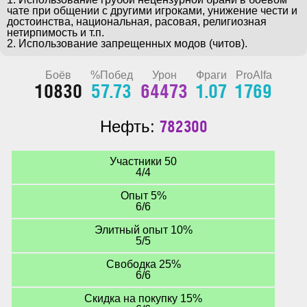
чате при общении с другими игроками, унижение чести и 
достоинства, национальная, расовая, религиозная 
нетирпимость и т.п.

2. Использование запрещенных модов (читов).
Боёв
%Побед
Урон
Фраги
ProAlfa
10830
57.73
64473
1.07
1769
782300
Нефть:
Участники 50
4/4
Опыт 5%
6/6
Элитный опыт 10%
5/5
Свободка 25%
6/6
Скидка на покупку 15%