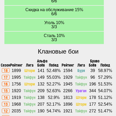
6/6
Скидка на обслуживание 15%
6/6
Уголь 10%
3/3
Сталь 10%
3/3
Клановые бои
Альфа
Браво
Сезон
Рейтинг
Лига
Боёв
Побед
Рейтинг
Лига
Боёв
Побед
18
Шторм
Буря
1899
141
52.48%
1594
39
58.97%
17
Тайфун
Тайфун
1995
149
55.03%
1929
96
57.29%
16
Шторм
Тайфун
1756
132
52.27%
1945
196
51.53%
15
Тайфун
Ураган
1920
209
52.63%
2266
344
54.07%
14
Тайфун
Шторм
1919
138
52.9%
1813
178
51.12%
13
Тайфун
Шторм
1968
207
52.17%
1896
177
52.54%
12
Тайфун
Тайфун
2035
190
54.74%
1921
272
51.47%