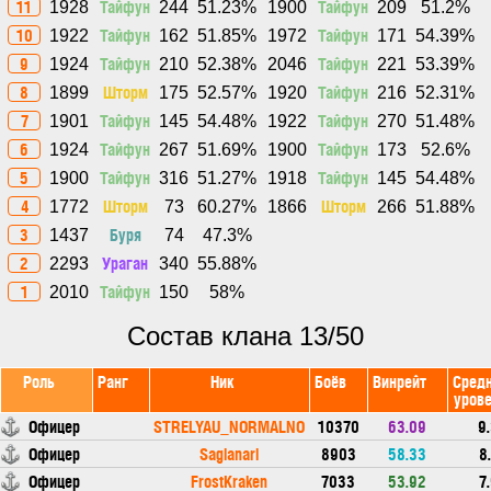
11
Тайфун
Тайфун
1928
244
51.23%
1900
209
51.2%
10
Тайфун
Тайфун
1922
162
51.85%
1972
171
54.39%
9
Тайфун
Тайфун
1924
210
52.38%
2046
221
53.39%
8
Шторм
Тайфун
1899
175
52.57%
1920
216
52.31%
7
Тайфун
Тайфун
1901
145
54.48%
1922
270
51.48%
6
Тайфун
Тайфун
1924
267
51.69%
1900
173
52.6%
5
Тайфун
Тайфун
1900
316
51.27%
1918
145
54.48%
4
Шторм
Шторм
1772
73
60.27%
1866
266
51.88%
3
Буря
1437
74
47.3%
2
Ураган
2293
340
55.88%
1
Тайфун
2010
150
58%
Состав клана 13/50
Роль
Ранг
Ник
Боёв
Винрейт
Сред
уров
Офицер
STRELYAU_NORMALNO
10370
63.09
9
Офицер
Saglanari
8903
58.33
8
Офицер
FrostKraken
7033
53.92
7