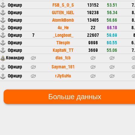
Офицер
FSB_S_O_S
13152
53.51
7
Офицер
GUTEN_IGEL
19238
56.34
8
Офицер
AtomikBomb
13405
56.66
8
Офицер
4u_He
22
68.18
8
Офицер
7
_Longboat_
22607
59.69
Офицер
Tilespin
9898
60.55
6
Офицер
KapitaN_TT
3669
55.06
7
Командир
dias_fcb
Офицер
Sayman_161
Офицер
rJly6uHa
Больше данных