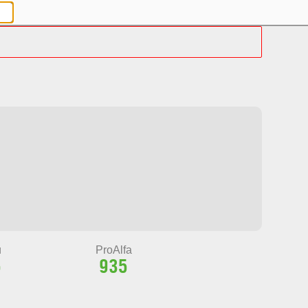
и
ProAlfa
5
935