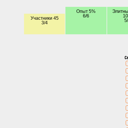
Опыт 5%
Элитны
6/6
1
Участники 45
5
3/4
С