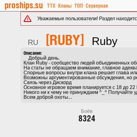
proships.su
ТТХ
Кланы
ТОП
Серверная
Уважаемые пользователи! Раздел находится
[RUBY]
Ruby
RU
    Добрый день. 

Клан Ruby - сообщество людей объединенных об
На статы не обращаем внимание, главное адекват
Спорные вопросы внутри клана решает глава или 
Возможны аргументированные обсуждения, но реш
Связь через Дискорд 

Основное игровое время планируется с 18 до 22 
Никого ни к чему не принуждаем ^_^ Получайте у
Всем доброй охоты...
Боёв
8324