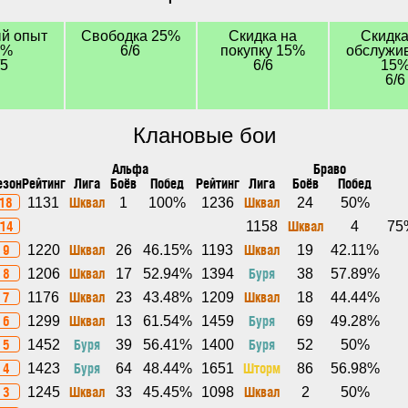
й опыт
Свободка 25%
Скидка на
Скидка
0%
6/6
покупку 15%
обслужи
/5
6/6
15
6/6
Клановые бои
Альфа
Браво
езон
Рейтинг
Лига
Боёв
Побед
Рейтинг
Лига
Боёв
Побед
18
Шквал
Шквал
1131
1
100%
1236
24
50%
14
Шквал
1158
4
75
9
Шквал
Шквал
1220
26
46.15%
1193
19
42.11%
8
Шквал
Буря
1206
17
52.94%
1394
38
57.89%
7
Шквал
Шквал
1176
23
43.48%
1209
18
44.44%
6
Шквал
Буря
1299
13
61.54%
1459
69
49.28%
5
Буря
Буря
1452
39
56.41%
1400
52
50%
4
Буря
Шторм
1423
64
48.44%
1651
86
56.98%
3
Шквал
Шквал
1245
33
45.45%
1098
2
50%