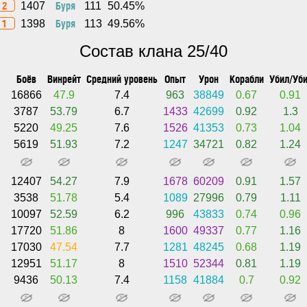
2
Буря
1407
111
50.45%
1
Буря
1398
113
49.56%
Состав клана 25/40
Боёв
Винрейт
Средний уровень
Опыт
Урон
Корабли
Убил/Уби
16866
47.9
7.4
963
38849
0.67
0.91
3787
53.79
6.7
1433
42699
0.92
1.3
5220
49.25
7.6
1526
41353
0.73
1.04
5619
51.93
7.2
1247
34721
0.82
1.24
12407
54.27
7.9
1678
60209
0.91
1.57
3538
51.78
5.4
1089
27996
0.79
1.11
10097
52.59
6.2
996
43833
0.74
0.96
17720
51.86
8
1600
49337
0.77
1.16
17030
47.54
7.7
1281
48245
0.68
1.19
12951
51.17
8
1510
52344
0.81
1.19
9436
50.13
7.4
1158
41884
0.7
0.92