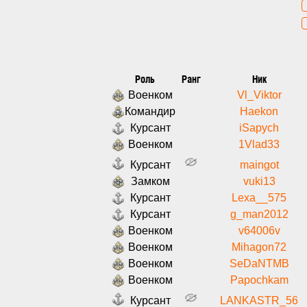
Роль
Ранг
Ник
Военком
Vl_Viktor
Командир
Haekon
Курсант
iSapych
Военком
1Vlad33
Курсант
maingot
Замком
vuki13
Курсант
Lexa__575
Курсант
g_man2012
Военком
v64006v
Военком
Mihagon72
Военком
SeDaNTMB
Военком
Papochkam
Курсант
LANKASTR_56