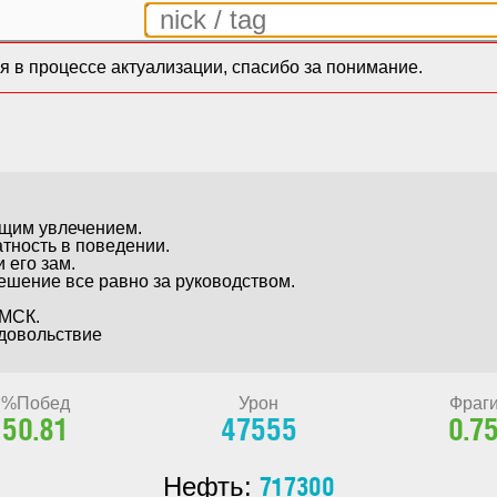
 в процессе актуализации, спасибо за понимание.
щим увлечением. 

ность в поведении. 

его зам.

ение все равно за руководством. 

МСК. 

довольствие

%Побед
Урон
Фраг
50.81
47555
0.7
717300
Нефть: