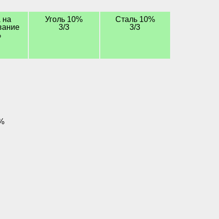
 на
Уголь 10%
Сталь 10%
вание
3/3
3/3
%
%